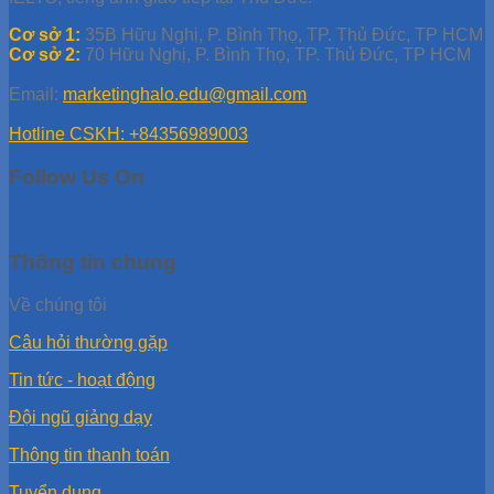
Cơ sở 1:
35B Hữu Nghị, P. Bình Thọ, TP. Thủ Đức, TP HCM
Cơ sở 2:
70 Hữu Nghị, P. Bình Thọ, TP. Thủ Đức, TP HCM
Email:
marketinghalo.edu@gmail.com
Hotline CSKH: +84356989003
Follow Us On
Thông tin chung
Về chúng tôi
Câu hỏi thường gặp
Tin tức - hoạt động
Đội ngũ giảng dạy
Thông tin thanh toán
Tuyển dụng