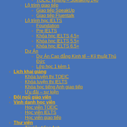
TOEIC Writing – Speaking 240
Lộ trình giao tiếp
Giao tiếp SpeakUp
Giao tiếp Fluentalk
Lộ trình học IELTS
Foundation
Pre IELTS
Khóa học IELTS 4.5+
Khóa học IELTS 5.5+
Khóa học IELTS 6.5+
Dự Án
Dự Án Cao đẳng Kinh tế – Kỹ thuật Thủ
Đức
Lớp học 1 kèm 1
Lịch khai giảng
Khóa luyện thi TOEIC
Khóa luyện thi IELTS
Khóa học tiếng Anh giao tiếp
Ưu đãi – sự kiện
Đội ngũ giáo viên
Vinh danh học viên
Học viên TOEIC
Học viên IELTS
Học viên giao tiếp
Thư viện