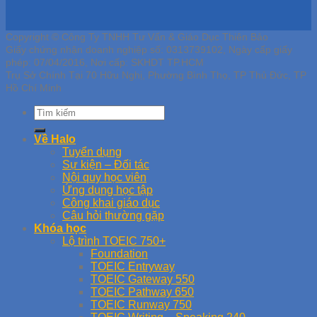
Copyright © Công Ty TNHH Tư Vấn & Giáo Dục Thiên Bảo
Giấy chứng nhận doanh nghiệp số: 0313739102, Ngày cấp giấy
phép: 07/04/2016, Nơi cấp: SKHDT TP.HCM
Trụ Sở Chính Tại 70 Hữu Nghị, Phường Bình Thọ, TP Thủ Đức, TP
Hồ Chí Minh
Về Halo
Tuyển dụng
Sự kiện – Đối tác
Nội quy học viên
Ứng dụng học tập
Công khai giáo dục
Câu hỏi thường gặp
Khóa học
Lộ trình TOEIC 750+
Foundation
TOEIC Entryway
TOEIC Gateway 550
TOEIC Pathway 650
TOEIC Runway 750