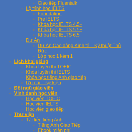
Giao tiếp Fluentalk
Lộ trình học IELTS
Foundation
Pre IELTS
Khóa học IELTS 4.5+
Khóa học IELTS 5.5+
Khóa học IELTS 6.5+
Dự Án
Dự Án Cao đẳng Kinh tế – Kỹ thuật Thủ
Đức
Lớp học 1 kèm 1
Lịch khai giảng
Khóa luyện thi TOEIC
Khóa luyện thi IELTS
Khóa học tiếng Anh giao tiếp
Ưu đãi – sự kiện
Đội ngũ giáo viên
Vinh danh học viên
Học viên TOEIC
Học viên IELTS
Học viên giao tiếp
Thư viện
Tài liệu tiếng Anh
Tiếng Anh Giao Tiếp
Ebook miễn phí