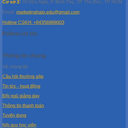
Cơ sở 2:
70 Hữu Nghị, P. Bình Thọ, TP. Thủ Đức, TP HCM
Email:
marketinghalo.edu@gmail.com
Hotline CSKH: +84356989003
Follow Us On
Thông tin chung
Về chúng tôi
Câu hỏi thường gặp
Tin tức - hoạt động
Đội ngũ giảng dạy
Thông tin thanh toán
Tuyển dụng
Nội quy học viên