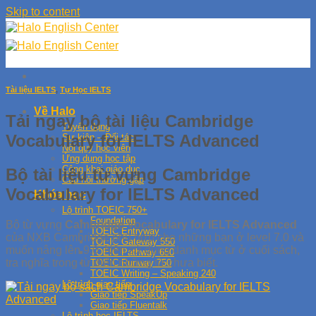
Skip to content
Tài liệu IELTS
,
Tự Học IELTS
Về Halo
Tải ngay bộ tài liệu Cambridge
Tuyển dụng
Vocabulary for IELTS Advanced
Sự kiện – Đối tác
Nội quy học viên
Ứng dụng học tập
Công khai giáo dục
Bộ tài liệu từ vựng Cambridge
Câu hỏi thường gặp
Vocabulary for IELTS Advanced
Khóa học
Lộ trình TOEIC 750+
Foundation
Bộ từ vựng
Cambridge Vocabulary for IELTS Advanced
TOEIC Entryway
của NXB Cambridge phù hợp cho những bạn ở level 7.0 và
TOEIC Gateway 550
muốn nâng lên 9.0. Nên sử dụng danh mục từ ở cuối sách,
TOEIC Pathway 650
tra nghĩa trong từ điển những từ chưa biết.
TOEIC Runway 750
TOEIC Writing – Speaking 240
Lộ trình giao tiếp
Giao tiếp SpeakUp
Giao tiếp Fluentalk
Lộ trình học IELTS