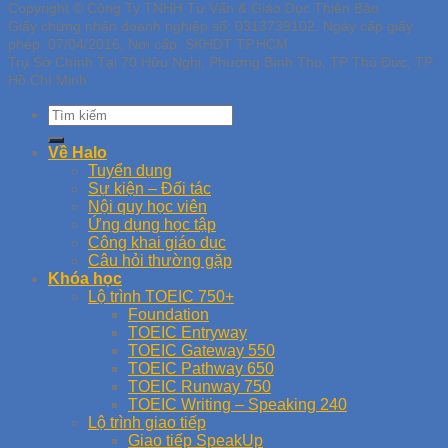
Copyright © Công Ty TNHH Tư Vấn & Giáo Dục Thiên Bảo
Giấy chứng nhận doanh nghiệp số: 0313739102, Ngày cấp giấy
phép: 07/04/2016, Nơi cấp: SKHDT TP.HCM
Trụ Sở Chính Tại 70 Hữu Nghị, Phường Bình Thọ, TP Thủ Đức, TP
Hồ Chí Minh
Về Halo
Tuyển dụng
Sự kiện – Đối tác
Nội quy học viên
Ứng dụng học tập
Công khai giáo dục
Câu hỏi thường gặp
Khóa học
Lộ trình TOEIC 750+
Foundation
TOEIC Entryway
TOEIC Gateway 550
TOEIC Pathway 650
TOEIC Runway 750
TOEIC Writing – Speaking 240
Lộ trình giao tiếp
Giao tiếp SpeakUp