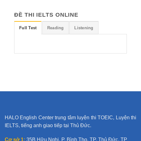
ĐỀ THI IELTS ONLINE
Full Test
Reading
Listening
HALO English Center trung tâm luyện thi TOEIC, Luyện thi
IELTS, tiếng anh giao tiếp tại Thủ Đức.
Cơ sở 1:
35B Hữu Nghị, P. Bình Thọ, TP. Thủ Đức, TP