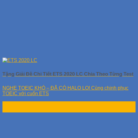
Tặng Giải Đề Chi Tiết ETS 2020 LC Chia Theo Từng Test
NGHE TOEIC KHÓ – ĐÃ CÓ HALO LO! Cùng chinh phục
TOEIC với cuốn ETS
17
Th9