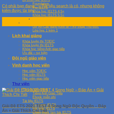
Foundation
Có phải bạn đang…– Tài liệu search là có, nhưng không
Pre IELTS
kiếm được tài liệu
Khóa học IELTS 4.5+
Khóa học IELTS 5.5+
Khóa học IELTS 6.5+
03
Dự Án
Th9
Dự Án Cao đẳng Kinh tế – Kỹ thuật Thủ Đức
Lớp học 1 kèm 1
Lịch khai giảng
Khóa luyện thi TOEIC
Khóa luyện thi IELTS
Khóa học tiếng Anh giao tiếp
Ưu đãi – sự kiện
Đội ngũ giáo viên
Vinh danh học viên
Học viên TOEIC
Học viên IELTS
Học viên giao tiếp
Thư viện
Tài liệu tiếng Anh
Tiếng Anh Giao Tiếp
Ebook miễn phí
Tài liệu IELTS
Từ Vựng IELTS
Giải Đề ETS 2021 TEST 4 Song Ngữ Độc Quyền – Đáp
Bài mẫu IELTS
Án + Giải Thích Chi Tiết
Chiến thuật làm bài IELTS