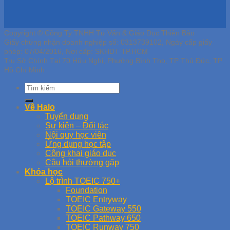
Copyright © Công Ty TNHH Tư Vấn & Giáo Dục Thiên Bảo
Giấy chứng nhận doanh nghiệp số: 0313739102, Ngày cấp giấy
phép: 07/04/2016, Nơi cấp: SKHDT TP.HCM
Trụ Sở Chính Tại 70 Hữu Nghị, Phường Bình Thọ, TP Thủ Đức, TP
Hồ Chí Minh
Về Halo
Tuyển dụng
Sự kiện – Đối tác
Nội quy học viên
Ứng dụng học tập
Công khai giáo dục
Câu hỏi thường gặp
Khóa học
Lộ trình TOEIC 750+
Foundation
TOEIC Entryway
TOEIC Gateway 550
TOEIC Pathway 650
TOEIC Runway 750