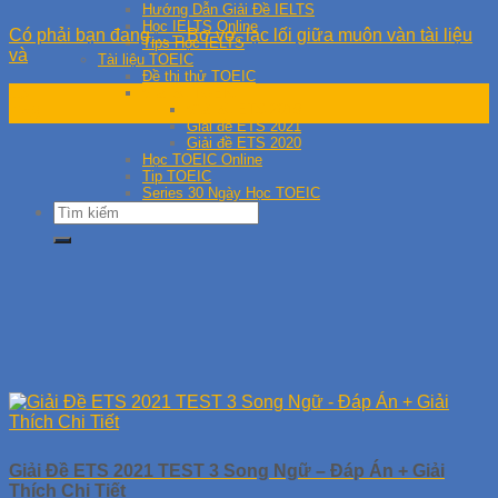
Hướng Dẫn Giải Đề IELTS
Học IELTS Online
Có phải bạn đang… – Bơ vơ, lạc lối giữa muôn vàn tài liệu
Tips Học IELTS
và
Tài liệu TOEIC
Đề thi thử TOEIC
13
Giải đề TOEIC
Giải đề ETS 2019
Th8
Giải đề ETS 2021
Giải đề ETS 2020
Học TOEIC Online
Tip TOEIC
Series 30 Ngày Học TOEIC
Giải Đề ETS 2021 TEST 3 Song Ngữ – Đáp Án + Giải
Thích Chi Tiết