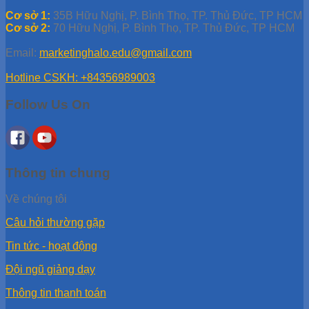
Cơ sở 1:
35B Hữu Nghị, P. Bình Thọ, TP. Thủ Đức, TP HCM
Cơ sở 2:
70 Hữu Nghị, P. Bình Thọ, TP. Thủ Đức, TP HCM
Email:
marketinghalo.edu@gmail.com
Hotline CSKH: +84356989003
Follow Us On
Thông tin chung
Về chúng tôi
Câu hỏi thường gặp
Tin tức - hoạt động
Đội ngũ giảng dạy
Thông tin thanh toán