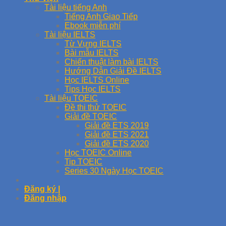
Tài liệu tiếng Anh
Tiếng Anh Giao Tiếp
Ebook miễn phí
Tài liệu IELTS
Từ Vựng IELTS
Bài mẫu IELTS
Chiến thuật làm bài IELTS
Hướng Dẫn Giải Đề IELTS
Học IELTS Online
Tips Học IELTS
Tài liệu TOEIC
Đề thi thử TOEIC
Giải đề TOEIC
Giải đề ETS 2019
Giải đề ETS 2021
Giải đề ETS 2020
Học TOEIC Online
Tip TOEIC
Series 30 Ngày Học TOEIC
Đăng ký |
Đăng nhập