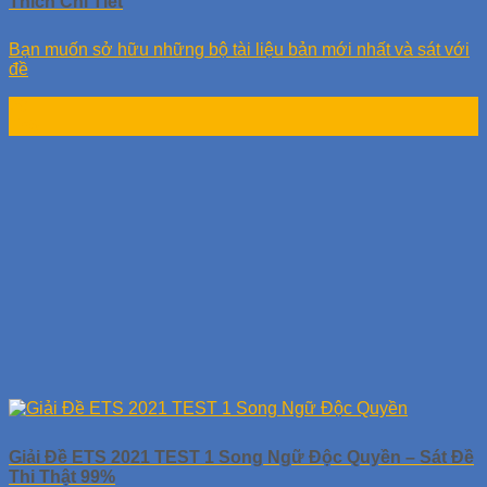
Thích Chi Tiết
Bạn muốn sở hữu những bộ tài liệu bản mới nhất và sát với
đề
29
Th6
Giải Đề ETS 2021 TEST 1 Song Ngữ Độc Quyền – Sát Đề
Thi Thật 99%