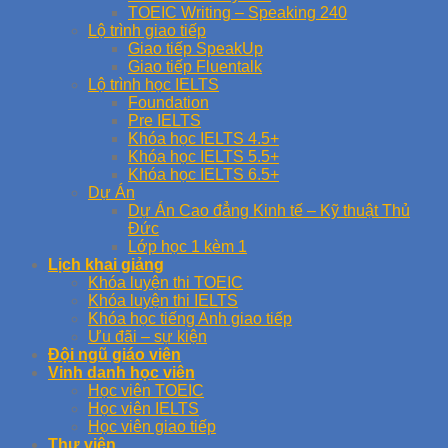
TOEIC Writing – Speaking 240
Lộ trình giao tiếp
Giao tiếp SpeakUp
Giao tiếp Fluentalk
Lộ trình học IELTS
Foundation
Pre IELTS
Khóa học IELTS 4.5+
Khóa học IELTS 5.5+
Khóa học IELTS 6.5+
Dự Án
Dự Án Cao đẳng Kinh tế – Kỹ thuật Thủ
Đức
Lớp học 1 kèm 1
Lịch khai giảng
Khóa luyện thi TOEIC
Khóa luyện thi IELTS
Khóa học tiếng Anh giao tiếp
Ưu đãi – sự kiện
Đội ngũ giáo viên
Vinh danh học viên
Học viên TOEIC
Học viên IELTS
Học viên giao tiếp
Thư viện