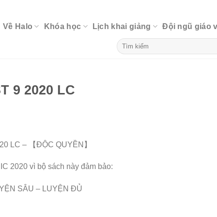
Về Halo
Khóa học
Lịch khai giảng
Đội ngũ giáo 
T 9 2020 LC
2020 LC – 【ĐỘC QUYỀN】
IC 2020 vì bộ sách này đảm bảo:
YỆN SÂU – LUYỆN ĐỦ