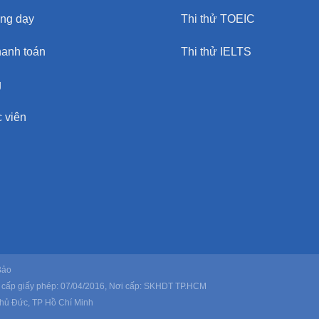
ảng dạy
Thi thử TOEIC
hanh toán
Thi thử IELTS
g
 viên
Bảo
 cấp giấy phép: 07/04/2016, Nơi cấp: SKHDT TP.HCM
Thủ Đức, TP Hồ Chí Minh