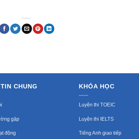
TIN CHUNG
KHÓA HỌC
i
Luyện thi TOEIC
ường gặp
Luyện thi IELTS
oạt động
Tiếng Anh giao tiếp