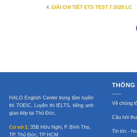
GIẢI CHI TIẾT ETS TEST 7 2020 LC
THÔNG 
HALO English Center trung tâm luyện
Về chúng tô
thi TOEIC, Luyện thi IELTS, tiếng anh
giao tiếp tại Thủ Đức.
Câu hỏi th
Cơ sở 1:
35B Hữu Nghị, P. Bình Thọ,
Tin tức - h
TP. Thủ Đức, TP HCM