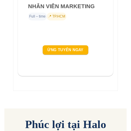
NHÂN VIÊN MARKETING
Full – time
📍 TP.HCM
ỨNG TUYỂN NGAY
Phúc lợi tại Halo