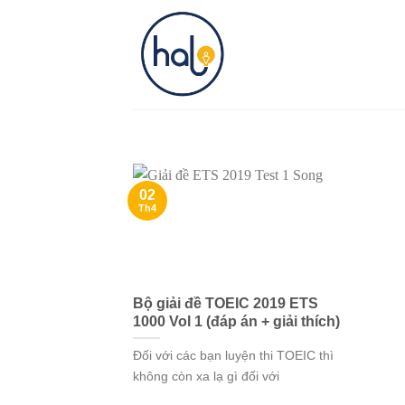
Skip
to
content
02
Th4
Bộ giải đề TOEIC 2019 ETS
1000 Vol 1 (đáp án + giải thích)
Đối với các bạn luyện thi TOEIC thì
không còn xa lạ gì đối với