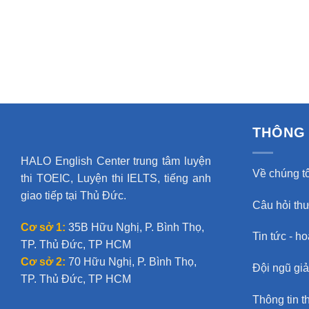
THÔNG 
HALO English Center trung tâm luyện
Về chúng tô
thi TOEIC, Luyện thi IELTS, tiếng anh
giao tiếp tại Thủ Đức.
Câu hỏi th
Cơ sở 1:
35B Hữu Nghị, P. Bình Thọ,
Tin tức - h
TP. Thủ Đức, TP HCM
Cơ sở 2:
70 Hữu Nghị, P. Bình Thọ,
Đội ngũ gi
TP. Thủ Đức, TP HCM
Thông tin t