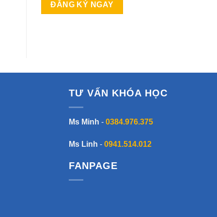
A
l
t
e
r
n
TƯ VẤN KHÓA HỌC
a
t
i
Ms Minh
-
0384.976.375
v
e
Ms Linh
-
0941.514.012
:
FANPAGE