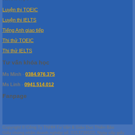
Luyện thi TOEIC
Luyện thi IELTS
Tiếng Anh giao tiếp
Thi thử TOEIC
Thi thử IELTS
Tư vấn khóa học
Ms Minh
-
0384.976.375
Ms Linh
-
0941.514.012
Fanpage
Copyright © Công Ty TNHH Tư Vấn & Giáo Dục Thiên Bảo
Giấy chứng nhận doanh nghiệp số: 0313739102, Ngày cấp giấy