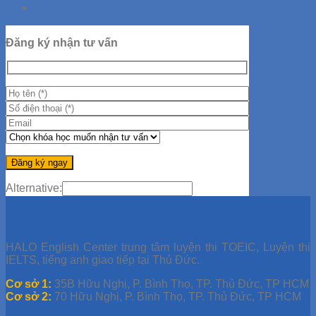
Đăng ký nhận tư vấn
Alternative:
HALO English Center trung tâm luyện thi TOEIC, Luyện thi
IELTS, tiếng anh giao tiếp tại Thủ Đức.
Cơ sở 1:
35B Hữu Nghị, P. Bình Thọ, TP. Thủ Đức, TP HCM
Cơ sở 2:
70 Hữu Nghị, P. Bình Thọ, TP. Thủ Đức, TP HCM