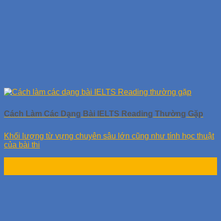
Cách Làm Các Dạng Bài IELTS Reading Thường Gặp
Khối lượng từ vựng chuyên sâu lớn cũng như tính học thuật
của bài thi
24
Th10