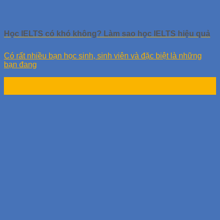
Học IELTS có khó không? Làm sao học IELTS hiệu quả
Có rất nhiều bạn học sinh, sinh viên và đặc biệt là những
bạn đang
26
Th12