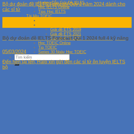
Hướng Dẫn Giải Đề IELTS
Bộ dự đoán đề IELTS Forecast Quý 2 năm 2024 dành cho
Học IELTS Online
các sĩ tử
Tips Học IELTS
Tài liệu TOEIC
27
Đề thi thử TOEIC
Th8
Giải đề TOEIC
Giải đề ETS 2019
Giải đề ETS 2021
Bộ dự đoán đề IELTS Forecast Quí 1 2024 full 4 kỹ năng
Giải đề ETS 2020
Học TOEIC Online
Tip TOEIC
05/03/2024
Series 30 Ngày Học TOEIC
Đến hẹn lại lên, Halo xin gửi đến các sỉ tử ôn luyện IELTS
bộ