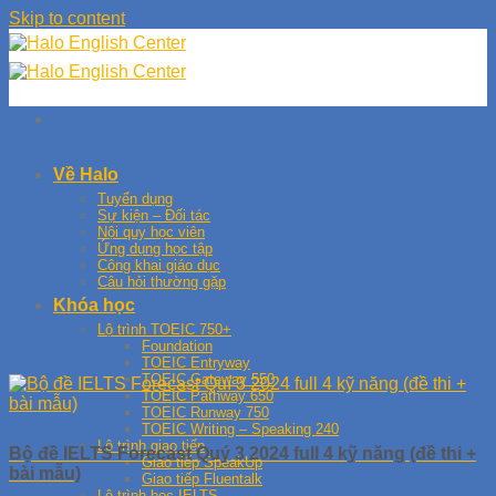
Skip to content
Về Halo
Tuyển dụng
Sự kiện – Đối tác
Nội quy học viên
Ứng dụng học tập
Công khai giáo dục
Câu hỏi thường gặp
Khóa học
Lộ trình TOEIC 750+
Foundation
TOEIC Entryway
TOEIC Gateway 550
TOEIC Pathway 650
TOEIC Runway 750
TOEIC Writing – Speaking 240
Lộ trình giao tiếp
Bộ đề IELTS Forecast Quý 3 2024 full 4 kỹ năng (đề thi +
Giao tiếp SpeakUp
bài mẫu)
Giao tiếp Fluentalk
Lộ trình học IELTS