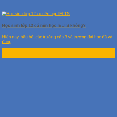
Học sinh lớp 12 có nên học IELTS không?
Hiện nay, hầu hết các trường cấp 3 và trường đại học đã và
đang
04
Th1