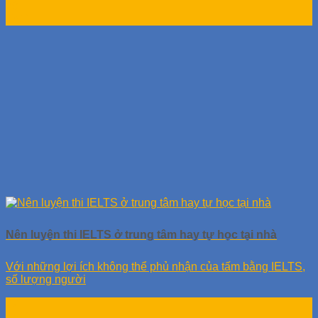
29
Th11
Nên luyện thi IELTS ở trung tâm hay tự học tại nhà
Với những lợi ích không thể phủ nhận của tấm bằng IELTS,
số lượng người
27
Th11