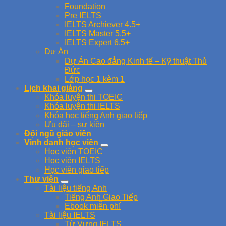
Foundation
Pre IELTS
IELTS Archiever 4.5+
IELTS Master 5.5+
IELTS Expert 6.5+
Dự Án
Dự Án Cao đẳng Kinh tế – Kỹ thuật Thủ
Đức
Lớp học 1 kèm 1
Lịch khai giảng
Khóa luyện thi TOEIC
Khóa luyện thi IELTS
Khóa học tiếng Anh giao tiếp
Ưu đãi – sự kiện
Đội ngũ giáo viên
Vinh danh học viên
Học viên TOEIC
Học viên IELTS
Học viên giao tiếp
Thư viện
Tài liệu tiếng Anh
Tiếng Anh Giao Tiếp
Ebook miễn phí
Tài liệu IELTS
Từ Vựng IELTS