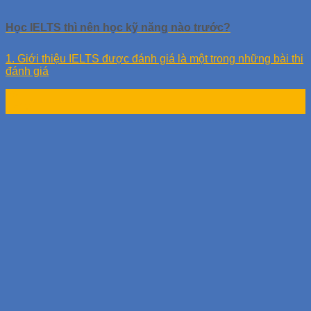
Học IELTS thì nên học kỹ năng nào trước?
1. Giới thiệu IELTS được đánh giá là một trong những bài thi
đánh giá
26
Th12