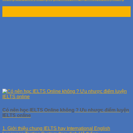
01
Th12
Có nên học IELTS Online không ? Ưu nhược điểm luyện
IELTS online
1. Giới thiệu chung IELTS hay International English