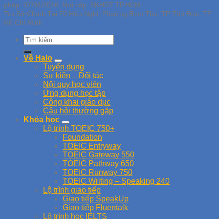
phép: 07/04/2016, Nơi cấp: SKHDT TP.HCM
Trụ Sở Chính Tại 70 Hữu Nghị, Phường Bình Thọ, TP Thủ Đức, TP
Hồ Chí Minh
Về Halo
Tuyển dụng
Sự kiện – Đối tác
Nội quy học viên
Ứng dụng học tập
Công khai giáo dục
Câu hỏi thường gặp
Khóa học
Lộ trình TOEIC 750+
Foundation
TOEIC Entryway
TOEIC Gateway 550
TOEIC Pathway 650
TOEIC Runway 750
TOEIC Writing – Speaking 240
Lộ trình giao tiếp
Giao tiếp SpeakUp
Giao tiếp Fluentalk
Lộ trình học IELTS