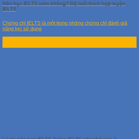
Nên học IELTS sớm không? Độ tuổi thích hợp luyện
IELTS
Chứng chỉ IELTS là một trong những chứng chỉ đánh giá
năng lực sử dụng
22
Th12