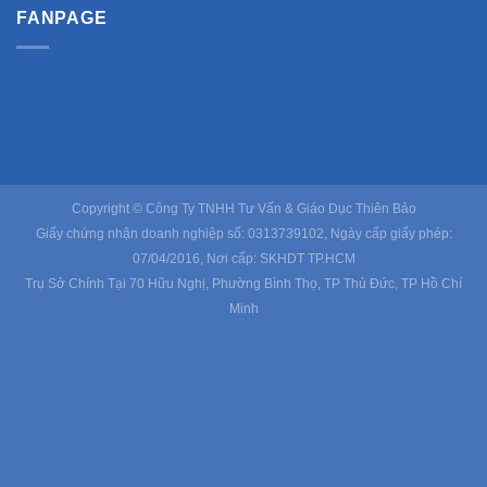
FANPAGE
Copyright © Công Ty TNHH Tư Vấn & Giáo Dục Thiên Bảo
Giấy chứng nhận doanh nghiệp số: 0313739102, Ngày cấp giấy phép:
07/04/2016, Nơi cấp: SKHDT TP.HCM
Trụ Sở Chính Tại 70 Hữu Nghị, Phường Bình Thọ, TP Thủ Đức, TP Hồ Chí
Minh