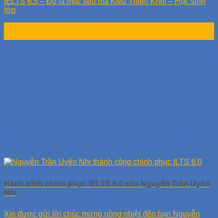
IELTS 6.5 – Đó là mục tiêu mà Kiều Thiên Khôi – Học sinh
lớp
11
Th2
Hành trình chinh phục IELTS 6.0 của Nguyễn Trần Uyên
Nhi
Xin được gửi lời chúc mừng nồng nhiệt đến bạn Nguyễn