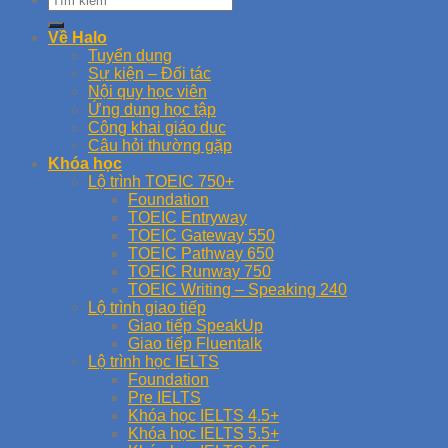
Về Halo
Tuyển dụng
Sự kiện – Đối tác
Nội quy học viên
Ứng dụng học tập
Công khai giáo dục
Câu hỏi thường gặp
Khóa học
Lộ trình TOEIC 750+
Foundation
TOEIC Entryway
TOEIC Gateway 550
TOEIC Pathway 650
TOEIC Runway 750
TOEIC Writing – Speaking 240
Lộ trình giao tiếp
Giao tiếp SpeakUp
Giao tiếp Fluentalk
Lộ trình học IELTS
Foundation
Pre IELTS
Khóa học IELTS 4.5+
Khóa học IELTS 5.5+