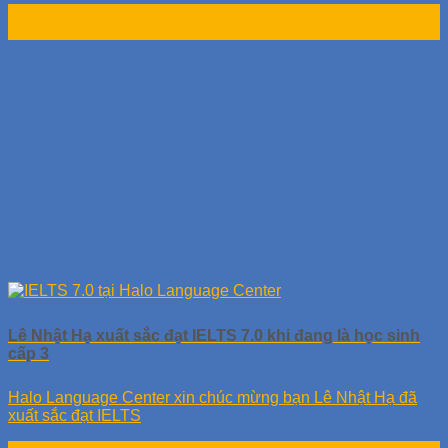
07
Th3
Lê Nhật Hạ xuất sắc đạt IELTS 7.0 khi đang là học sinh
cấp 3
Halo Language Center xin chúc mừng bạn Lê Nhật Hạ đã
xuất sắc đạt IELTS