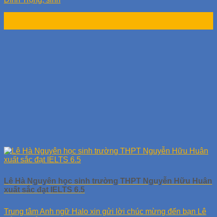
12
Th10
Lê Hà Nguyên học sinh trường THPT Nguyễn Hữu Huân
xuất sắc đạt IELTS 6.5
Trung tâm Anh ngữ Halo xin gửi lời chúc mừng đến bạn Lê