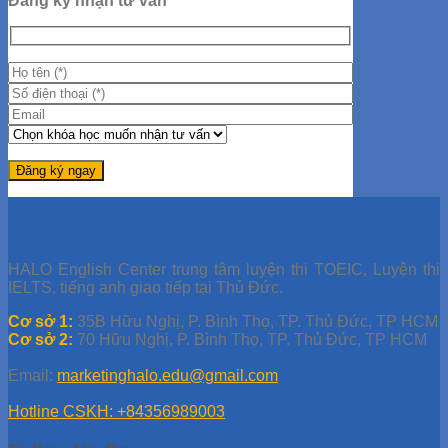
Đăng ký nhận tư vấn
HALO English Center trung tâm luyện thi TOEIC, Luyện thi
IELTS, tiếng anh giao tiếp tại Thủ Đức.
Cơ sở 1:
35B Hữu Nghị, P. Bình Thọ, TP. Thủ Đức, TP HCM
Cơ sở 2:
70 Hữu Nghị, P. Bình Thọ, TP. Thủ Đức, TP HCM
Email:
marketinghalo.edu@gmail.com
Hotline CSKH: +84356989003