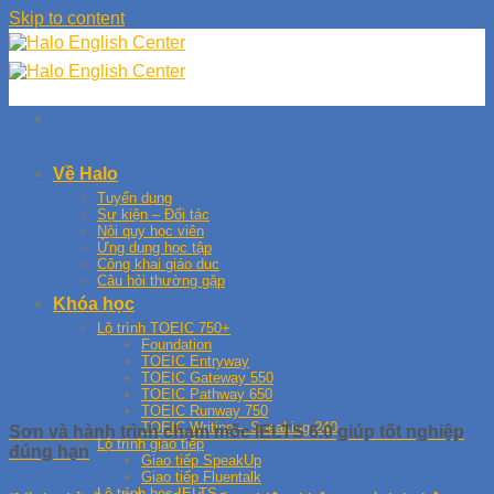
Skip to content
Về Halo
Tuyển dụng
Sự kiện – Đối tác
Nội quy học viên
Ứng dụng học tập
Công khai giáo dục
Câu hỏi thường gặp
Khóa học
Lộ trình TOEIC 750+
Foundation
TOEIC Entryway
TOEIC Gateway 550
TOEIC Pathway 650
TOEIC Runway 750
TOEIC Writing – Speaking 240
Sơn và hành trình chạm mốc IELTS 6.0 giúp tốt nghiệp
Lộ trình giao tiếp
đúng hạn
Giao tiếp SpeakUp
Giao tiếp Fluentalk
Lộ trình học IELTS