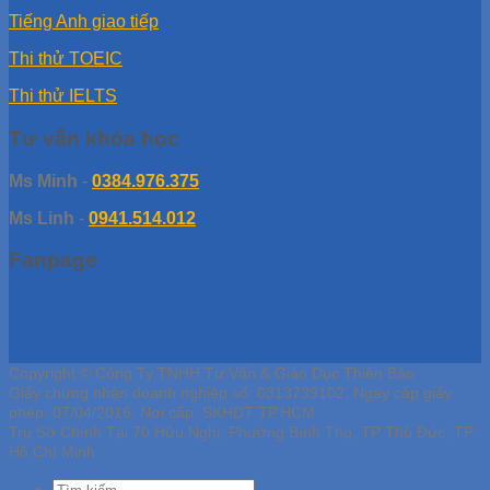
Tiếng Anh giao tiếp
Thi thử TOEIC
Thi thử IELTS
Tư vấn khóa học
Ms Minh
-
0384.976.375
Ms Linh
-
0941.514.012
Fanpage
Copyright © Công Ty TNHH Tư Vấn & Giáo Dục Thiên Bảo
Giấy chứng nhận doanh nghiệp số: 0313739102, Ngày cấp giấy
phép: 07/04/2016, Nơi cấp: SKHDT TP.HCM
Trụ Sở Chính Tại 70 Hữu Nghị, Phường Bình Thọ, TP Thủ Đức, TP
Hồ Chí Minh