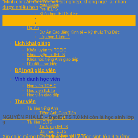
“Mình chỉ cần điểm để xét tốt nghiệp, không ngờ lại nhận
Foundation
được nhiều hơn
Pre IELTS
Khóa học IELTS 4.5+
20
Khóa học IELTS 5.5+
Khóa học IELTS 6.5+
Th5
Dự Án
Dự Án Cao đẳng Kinh tế – Kỹ thuật Thủ Đức
Lớp học 1 kèm 1
Lịch khai giảng
Khóa luyện thi TOEIC
Khóa luyện thi IELTS
Khóa học tiếng Anh giao tiếp
Ưu đãi – sự kiện
Đội ngũ giáo viên
Vinh danh học viên
Học viên TOEIC
Học viên IELTS
Học viên giao tiếp
Thư viện
Tài liệu tiếng Anh
Tiếng Anh Giao Tiếp
NGUYỄN PHA LÊ – Đạt IELTS 7.0 khi còn là học sinh lớp
Ebook miễn phí
Tài liệu IELTS
9
Từ Vựng IELTS
Bài mẫu IELTS
Chiến thuật làm bài IELTS
Xin chúc mừng bạn Nguyễn Pha Lê, học sinh lớp 9 trường