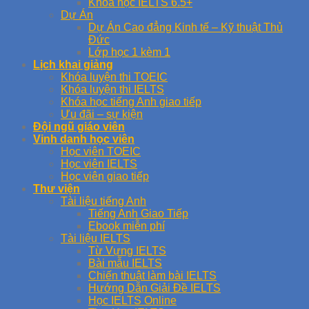
Khóa học IELTS 6.5+
Dự Án
Dự Án Cao đẳng Kinh tế – Kỹ thuật Thủ
Đức
Lớp học 1 kèm 1
Lịch khai giảng
Khóa luyện thi TOEIC
Khóa luyện thi IELTS
Khóa học tiếng Anh giao tiếp
Ưu đãi – sự kiện
Đội ngũ giáo viên
Vinh danh học viên
Học viên TOEIC
Học viên IELTS
Học viên giao tiếp
Thư viện
Tài liệu tiếng Anh
Tiếng Anh Giao Tiếp
Ebook miễn phí
Tài liệu IELTS
Từ Vựng IELTS
Bài mẫu IELTS
Chiến thuật làm bài IELTS
Hướng Dẫn Giải Đề IELTS
Học IELTS Online