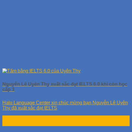
Nguyễn Lê Uyên Thy xuất sắc đạt IELTS 6.0 khi còn học
cấp 3
Halo Language Center xin chúc mừng bạn Nguyễn Lê Uyên
Thy đã xuất sắc đạt IELTS
19
Th1