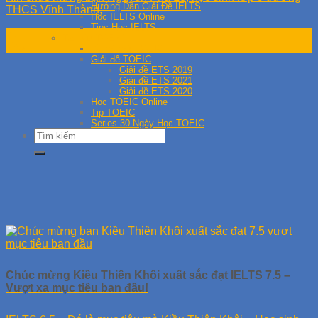
Hướng Dẫn Giải Đề IELTS
THCS Vĩnh Thành,
Học IELTS Online
Tips Học IELTS
21
Tài liệu TOEIC
Th3
Đề thi thử TOEIC
Giải đề TOEIC
Giải đề ETS 2019
Giải đề ETS 2021
Giải đề ETS 2020
Học TOEIC Online
Tip TOEIC
Series 30 Ngày Học TOEIC
Chúc mừng Kiều Thiên Khôi xuất sắc đạt IELTS 7.5 –
Vượt xa mục tiêu ban đầu!