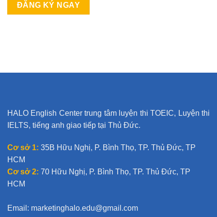
A
l
t
e
r
n
a
t
HALO English Center trung tâm luyện thi TOEIC, Luyện thi
i
IELTS, tiếng anh giao tiếp tại Thủ Đức.
v
e
Cơ sở 1:
35B Hữu Nghị, P. Bình Thọ, TP. Thủ Đức, TP
:
HCM
Cơ sở 2:
70 Hữu Nghị, P. Bình Thọ, TP. Thủ Đức, TP
HCM
Email:
marketinghalo.edu@gmail.com