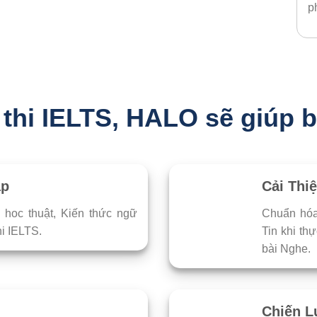
p
n thi IELTS, HALO sẽ giúp 
áp
Cải Thi
hoc thuật, Kiến thức ngữ
Chuẩn hóa
hi IELTS.
Tin khi th
bài Nghe.
Chiến L