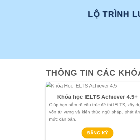
LỘ TRÌNH L
THÔNG TIN CÁC KHÓ
Khóa học IELTS Achiever 4.5+
Giúp bạn nắm rõ cấu trúc đề thi IELTS, xây d
vốn từ vựng và kiến thức ngữ pháp, phát â
mức căn bản.
ĐĂNG KÝ