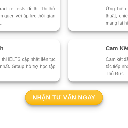
actice Tests, đề thi. Thi thử
Ứng biến 
m quen với áp lực thời gian
thuật, ch
.
mang lại h
nh
Cam Kết
n thi IELTS cập nhật liên tục
Cam kết đầ
nhất. Group hỗ trợ học tập
tác tiếp n
Thủ Đức
NHẬN TƯ VẤN NGAY