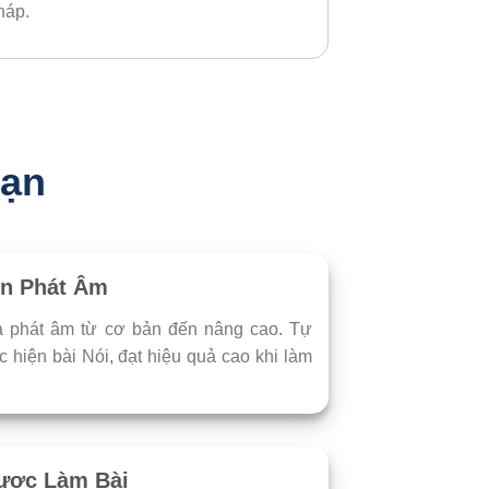
háp.
bạn
ện Phát Âm
 phát âm từ cơ bản đến nâng cao. Tự
ực hiện bài Nói, đạt hiệu quả cao khi làm
ược Làm Bài