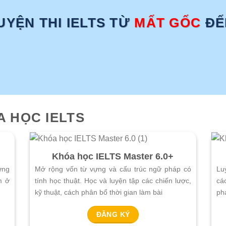
UYỆN THI IELTS TỪ
MẤT GỐC
ĐẾ
A HỌC IELTS
Khóa học IELTS Master 6.0+
ựng
Mở rộng vốn từ vựng và cấu trúc ngữ pháp có
Luy
m ở
tính học thuật. Học và luyện tập các chiến lược,
cá
kỹ thuật, cách phân bổ thời gian làm bài
ph
ĐĂNG KÝ