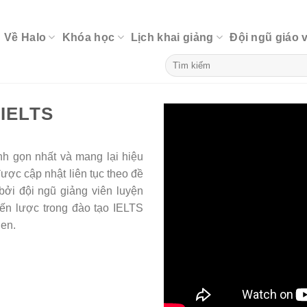
Về Halo
Khóa học
Lịch khai giảng
Đội ngũ giáo 
IELTS
nh gọn nhất và mang lại hiệu
 được cập nhật liên tục theo đề
bởi đội ngũ giảng viên luyện
iến lược trong đào tạo IELTS
en.