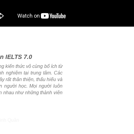
n IELTS 7.0
 kiến thức vô cùng bổ ích từ
nh nghiệm tại trung tâm. Các
ây rất thân thiện, thấu hiểu và
ên người học. Mọi người luôn
ẫn nhau như những thành viên