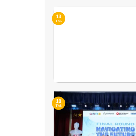
13
Th6
10
Th6