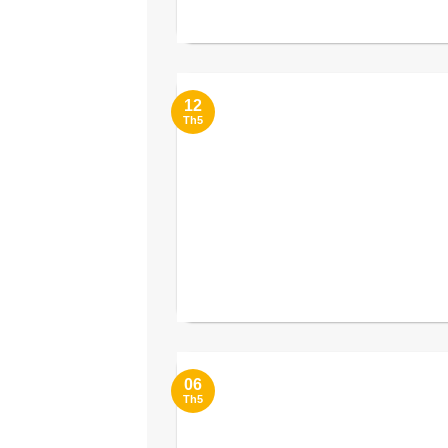
12
Th5
06
Th5