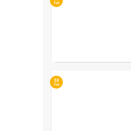
Th6
10
Th6