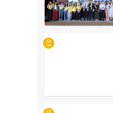
10
Th6
10