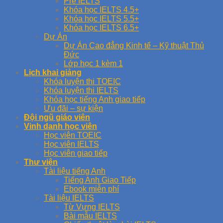
Pre IELTS
Khóa học IELTS 4.5+
Khóa học IELTS 5.5+
Khóa học IELTS 6.5+
Dự Án
Dự Án Cao đẳng Kinh tế – Kỹ thuật Thủ
Đức
Lớp học 1 kèm 1
Lịch khai giảng
Khóa luyện thi TOEIC
Khóa luyện thi IELTS
Khóa học tiếng Anh giao tiếp
Ưu đãi – sự kiện
Đội ngũ giáo viên
Vinh danh học viên
Học viên TOEIC
Học viên IELTS
Học viên giao tiếp
Thư viện
Tài liệu tiếng Anh
Tiếng Anh Giao Tiếp
Ebook miễn phí
Tài liệu IELTS
Từ Vựng IELTS
Bài mẫu IELTS