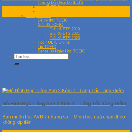
Hướng Dẫn Giải Đề IELTS
Học IELTS Online
17
Tips Học IELTS
Th2
Tài liệu TOEIC
Đề thi thử TOEIC
Giải đề TOEIC
Giải đề ETS 2019
Giải đề ETS 2021
Giải đề ETS 2020
Học TOEIC Online
Tip TOEIC
Series 30 Ngày Học TOEIC
Mô Hình Học Tiếng Anh 2 Kèm 1 – Tăng Tốc Tăng Điểm
Bạn muốn học AVĐR nhưng sợ – Mình học quá chậm theo
không kịp tiến