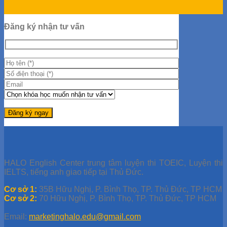
31
Th12
Đăng ký nhận tư vấn
HALO English Center trung tâm luyện thi TOEIC, Luyện thi
IELTS, tiếng anh giao tiếp tại Thủ Đức.
Cơ sở 1:
35B Hữu Nghị, P. Bình Thọ, TP. Thủ Đức, TP HCM
Cơ sở 2:
70 Hữu Nghị, P. Bình Thọ, TP. Thủ Đức, TP HCM
Email:
marketinghalo.edu@gmail.com