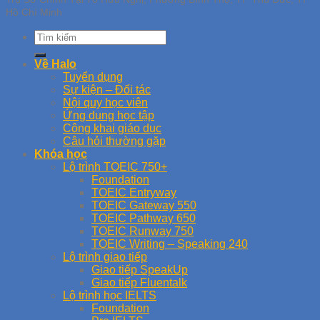
Hồ Chí Minh
Về Halo
Tuyển dụng
Sự kiện – Đối tác
Nội quy học viên
Ứng dụng học tập
Công khai giáo dục
Câu hỏi thường gặp
Khóa học
Lộ trình TOEIC 750+
Foundation
TOEIC Entryway
TOEIC Gateway 550
TOEIC Pathway 650
TOEIC Runway 750
TOEIC Writing – Speaking 240
Lộ trình giao tiếp
Giao tiếp SpeakUp
Giao tiếp Fluentalk
Lộ trình học IELTS
Foundation