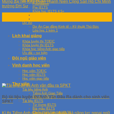
Mừng đại hội XXII Đoàn Thanh Niên Cộng Sản Hồ Chí Minh
Foundation
trường ĐH Sư
Pre IELTS
Khóa học IELTS 4.5+
12
Khóa học IELTS 5.5+
Khóa học IELTS 6.5+
Th6
Dự Án
Dự Án Cao đẳng Kinh tế – Kỹ thuật Thủ Đức
Lớp học 1 kèm 1
Lịch khai giảng
Khóa luyện thi TOEIC
Khóa luyện thi IELTS
Khóa học tiếng Anh giao tiếp
Ưu đãi – sự kiện
Đội ngũ giáo viên
Vinh danh học viên
Học viên TOEIC
Học viên IELTS
Học viên giao tiếp
Thư viện
Tài liệu tiếng Anh
Tiếng Anh Giao Tiếp
Bộ tài liệu luyện thi Anh Văn Đầu Ra dành cho sinh viên
Ebook miễn phí
Tài liệu IELTS
SPKT
Từ Vựng IELTS
Bài mẫu IELTS
Chiến thuật làm bài IELTS
Kì thi Tiếng Anh đầu ra là kì thi đánh giá năng lực ngoại ngữ