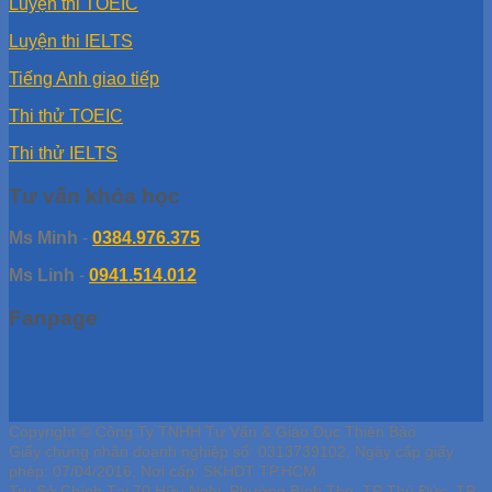
Luyện thi TOEIC
Luyện thi IELTS
Tiếng Anh giao tiếp
Thi thử TOEIC
Thi thử IELTS
Tư vấn khóa học
Ms Minh
-
0384.976.375
Ms Linh
-
0941.514.012
Fanpage
Copyright © Công Ty TNHH Tư Vấn & Giáo Dục Thiên Bảo
Giấy chứng nhận doanh nghiệp số: 0313739102, Ngày cấp giấy
phép: 07/04/2016, Nơi cấp: SKHDT TP.HCM
Trụ Sở Chính Tại 70 Hữu Nghị, Phường Bình Thọ, TP Thủ Đức, TP