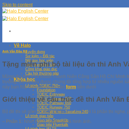
Skip to content
Về Halo
Anh Văn Đầu Ra
Tuyển dụng
Sự kiện – Đối tác
Nội quy học viên
Tặng miễn phí bộ tài liệu ôn thi Anh
Ứng dụng học tập
Công khai giáo dục
Câu hỏi thường gặp
Mừng đại hội XXII Đoàn Thanh Niên Cộng Sản Hồ Chí Minh tr
Khóa học
trường. Bộ tài liệu được chúng tôi tổng hợp từ nhiều nguồn s
Lộ trình TOEIC 750+
này bạn hãy điền thông tin vào
form
bên dưới
Foundation
TOEIC Entryway
Giới thiệu về cấu trúc đề thi Anh Vă
TOEIC Gateway 550
TOEIC Pathway 650
TOEIC Runway 750
Bộ đề thi sẽ gồm 7 phần (phần 1 – 2 – 3 – 4 là phần thi nghe, p
TOEIC Writing – Speaking 240
Lộ trình giao tiếp
Giao tiếp SpeakUp
– Phần 1:
Nhìn hình – nghe mô tả hình ảnh.
Giao tiếp Fluentalk
Lộ trình học IELTS