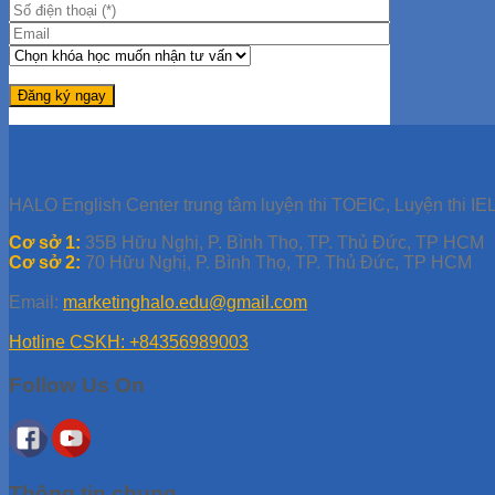
HALO English Center trung tâm luyện thi TOEIC, Luyện thi IEL
Cơ sở 1:
35B Hữu Nghị, P. Bình Thọ, TP. Thủ Đức, TP HCM
Cơ sở 2:
70 Hữu Nghị, P. Bình Thọ, TP. Thủ Đức, TP HCM
Email:
marketinghalo.edu@gmail.com
Hotline CSKH: +84356989003
Follow Us On
Thông tin chung