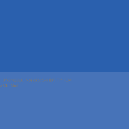
p: 07/04/2016, Nơi cấp: SKHDT TP.HCM
ồ Chí Minh