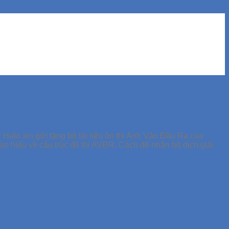
o xin gửi tặng bộ tài liệu ôn thi Anh Văn Đầu Ra của
ìm hiểu về cấu trúc đề thi AVĐR. Cách để nhận bộ dịch giải