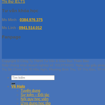
Thi thử IELTS
Tư vấn khóa học
Ms Minh
-
0384.976.375
Ms Linh
-
0941.514.012
Fanpage
Copyright © Công Ty TNHH Tư Vấn & Giáo Dục Thiên Bảo
Giấy chứng nhận doanh nghiệp số: 0313739102, Ngày cấp giấy phé
Trụ Sở Chính Tại 70 Hữu Nghị, Phường Bình Thọ, TP Thủ Đức, TP H
Về Halo
Tuyển dụng
Sự kiện – Đối tác
Nội quy học viên
Ứng dụng học tập