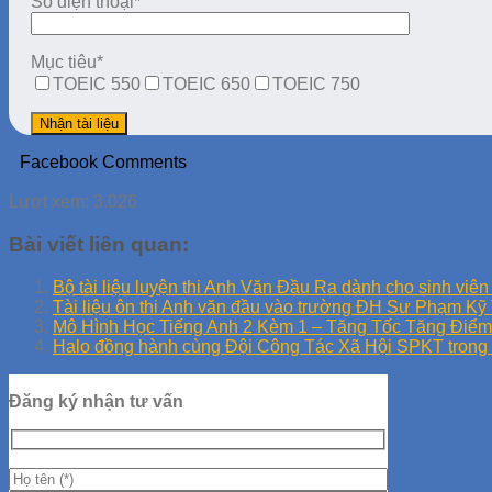
Số điện thoại*
Mục tiêu*
TOEIC 550
TOEIC 650
TOEIC 750
Facebook Comments
Lượt xem:
3.026
Bài viết liên quan:
Bộ tài liệu luyện thi Anh Văn Đầu Ra dành cho sinh viê
Tài liệu ôn thi Anh văn đầu vào trường ĐH Sư Phạm 
Mô Hình Học Tiếng Anh 2 Kèm 1 – Tăng Tốc Tăng Điểm
Halo đồng hành cùng Đội Công Tác Xã Hội SPKT trong
Đăng ký nhận tư vấn