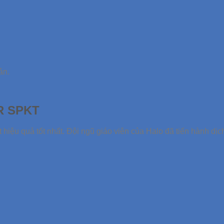
ản.
DR SPKT
t hiệu quả tốt nhất. Đội ngũ giáo viên của Halo đã tiến hành dị