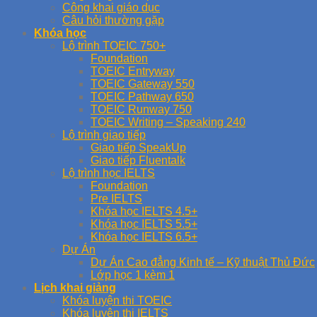
Công khai giáo dục
Câu hỏi thường gặp
Khóa học
Lộ trình TOEIC 750+
Foundation
TOEIC Entryway
TOEIC Gateway 550
TOEIC Pathway 650
TOEIC Runway 750
TOEIC Writing – Speaking 240
Lộ trình giao tiếp
Giao tiếp SpeakUp
Giao tiếp Fluentalk
Lộ trình học IELTS
Foundation
Pre IELTS
Khóa học IELTS 4.5+
Khóa học IELTS 5.5+
Khóa học IELTS 6.5+
Dự Án
Dự Án Cao đẳng Kinh tế – Kỹ thuật Thủ Đức
Lớp học 1 kèm 1
Lịch khai giảng
Khóa luyện thi TOEIC
Khóa luyện thi IELTS