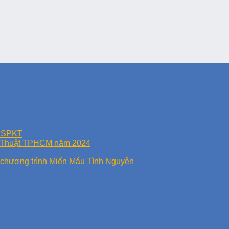
n SPKT
Kỹ Thuật TPHCM năm 2024
 chương trình Miến Máu Tình Nguyện