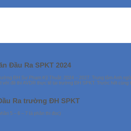
 Văn Đầu Ra SPKT 2024
ường ĐH Sư Phạm Kỹ Thuật 2024 – 2027. Trung tâm Anh ngữ Hal
át với đề thi AVDR thực tế tại trường ĐH SPKT. Trước hết cùng t
n Đầu Ra trường ĐH SPKT
hần 5 – 6 – 7 là phần thi đọc)