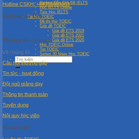
Hướng Dẫn Giải Đề IELTS
Hotline CSKH: +84356989003
Học IELTS Online
Tips Học IELTS
Follow Us On
Tài liệu TOEIC
Đề thi thử TOEIC
Giải đề TOEIC
Giải đề ETS 2019
Giải đề ETS 2021
Thông tin chung
Giải đề ETS 2020
Học TOEIC Online
Tip TOEIC
Về chúng tôi
Series 30 Ngày Học TOEIC
Câu hỏi thường gặp
Tin tức - hoạt động
Đội ngũ giảng dạy
Thông tin thanh toán
Tuyển dụng
Nội quy học viên
Khóa học