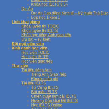
Khóa học IELTS 6.5+
Dự Án
Dự Án Cao đẳng Kinh tế – Kỹ thuật Thủ Đức
Lớp học 1 kèm 1
Lịch khai giảng
Khóa luyện thi TOEIC
Khóa luyện thi IELTS
Khóa học tiếng Anh giao tiếp
Ưu đãi – sự kiện
Đội ngũ giáo viên
Vinh danh học viên
Học viên TOEIC
Học viên IELTS
Học viên giao tiếp
Thư viện
Tài liệu tiếng Anh
Tiếng Anh Giao Tiếp
Ebook miễn phí
Tài liệu IELTS
Từ Vựng IELTS
Bài mẫu IELTS
Chiến thuật làm bài IELTS
Hướng Dẫn Giải Đề IELTS
Học IELTS Online