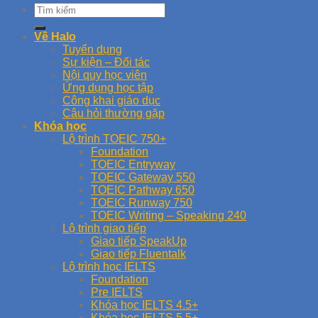
Về Halo
Tuyển dụng
Sự kiện – Đối tác
Nội quy học viên
Ứng dụng học tập
Công khai giáo dục
Câu hỏi thường gặp
Khóa học
Lộ trình TOEIC 750+
Foundation
TOEIC Entryway
TOEIC Gateway 550
TOEIC Pathway 650
TOEIC Runway 750
TOEIC Writing – Speaking 240
Lộ trình giao tiếp
Giao tiếp SpeakUp
Giao tiếp Fluentalk
Lộ trình học IELTS
Foundation
Pre IELTS
Khóa học IELTS 4.5+
Khóa học IELTS 5.5+