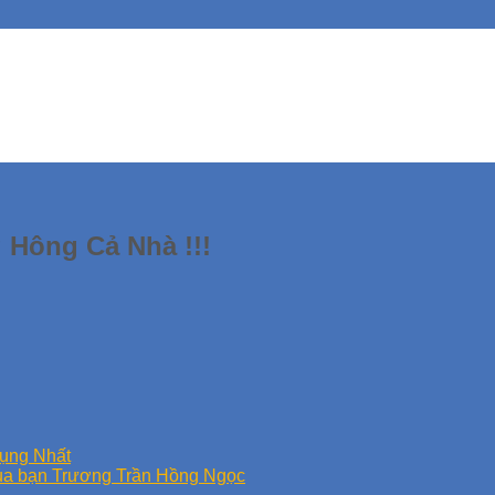
 Hông Cả Nhà !!!
ụng Nhất
ủa bạn Trương Trần Hồng Ngọc