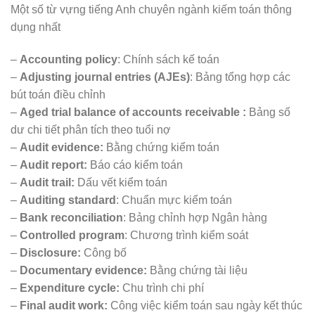
Một số từ vựng tiếng Anh chuyên ngành kiếm toán thông
dụng nhất
–
Accounting policy
: Chính sách kế toán
–
Adjusting journal entries (AJEs)
: Bảng tổng hợp các
bút toán điều chỉnh
–
Aged trial balance of accounts receivable :
Bảng số
dư chi tiết phân tích theo tuổi nợ
–
Audit evidence:
Bằng chứng kiểm toán
–
Audit report:
Báo cáo kiểm toán
–
Audit trail:
Dấu vết kiểm toán
–
Auditing standard
: Chuẩn mực kiểm toán
–
Bank reconciliation
: Bảng chỉnh hợp Ngân hàng
–
Controlled program
: Chương trình kiểm soát
–
Disclosure:
Công bố
–
Documentary evidence:
Bằng chứng tài liệu
–
Expenditure cycle:
Chu trình chi phí
–
Final audit work:
Công việc kiểm toán sau ngày kết thúc