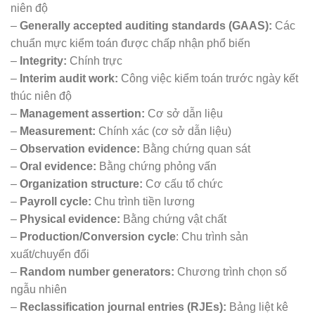
niên độ
–
Generally accepted auditing standards (GAAS):
Các
chuẩn mực kiểm toán được chấp nhận phổ biến
–
Integrity:
Chính trực
–
Interim audit work:
Công việc kiểm toán trước ngày kết
thúc niên độ
–
Management assertion:
Cơ sở dẫn liệu
–
Measurement:
Chính xác (cơ sở dẫn liệu)
–
Observation evidence:
Bằng chứng quan sát
–
Oral evidence:
Bằng chứng phỏng vấn
–
Organization structure:
Cơ cấu tổ chức
–
Payroll cycle:
Chu trình tiền lương
–
Physical evidence:
Bằng chứng vật chất
–
Production/Conversion cycle
: Chu trình sản
xuất/chuyển đổi
–
Random number generators:
Chương trình chọn số
ngẫu nhiên
–
Reclassification journal entries (RJEs):
Bảng liệt kê