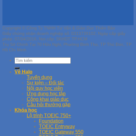
Copyright © Công Ty TNHH Tư Vấn & Giáo Dục Thiên Bảo
Giấy chứng nhận doanh nghiệp số: 0313739102, Ngày cấp giấy
phép: 07/04/2016, Nơi cấp: SKHDT TP.HCM
Trụ Sở Chính Tại 70 Hữu Nghị, Phường Bình Thọ, TP Thủ Đức, TP
Hồ Chí Minh
Về Halo
Tuyển dụng
Sự kiện – Đối tác
Nội quy học viên
Ứng dụng học tập
Công khai giáo dục
Câu hỏi thường gặp
Khóa học
Lộ trình TOEIC 750+
Foundation
TOEIC Entryway
TOEIC Gateway 550