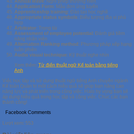
Annual leave
: Nghỉ phép thường niên
Application Form
: Mẫu đơn ứng tuyển
Apprenticeship training
: Đào tạo học nghề
Appropriate status symbols
: Biểu tượng địa vị phù
hợp
Arbitrator
: Trọng tài
Assessment of employee potential
: Đánh giá tiềm
năng nhân viên
Alternation Ranking method
: Phương pháp xếp hạng
luân phiên
Audio visual technique
: Kỹ thuật nghe nhìn
Xem thêm:
Từ điển thuật ngữ Kế toán bằng tiếng
Anh
Việc học tập và sử dụng thuật ngữ tiếng Anh chuyên ngành
Kế toán Quản trị một cách hiệu quả sẽ giúp bạn nâng cao
năng lực và phát triển trong công việc. Halo hy vọng bạn sẽ
áp dụng hiệu quả trong học tập và công việc. Chúc các bạn
thành công!
Facebook Comments
Lượt xem:
553