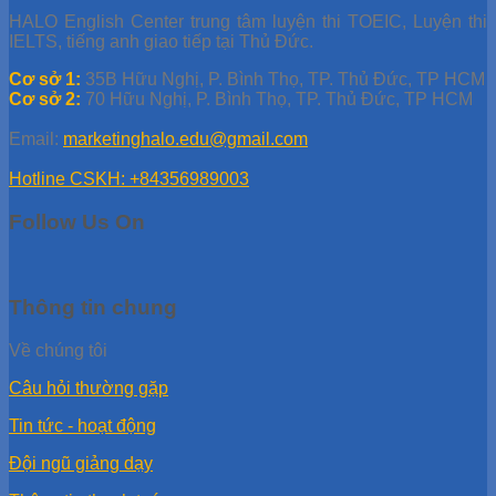
HALO English Center trung tâm luyện thi TOEIC, Luyện thi
IELTS, tiếng anh giao tiếp tại Thủ Đức.
Cơ sở 1:
35B Hữu Nghị, P. Bình Thọ, TP. Thủ Đức, TP HCM
Cơ sở 2:
70 Hữu Nghị, P. Bình Thọ, TP. Thủ Đức, TP HCM
Email:
marketinghalo.edu@gmail.com
Hotline CSKH: +84356989003
Follow Us On
Thông tin chung
Về chúng tôi
Câu hỏi thường gặp
Tin tức - hoạt động
Đội ngũ giảng dạy