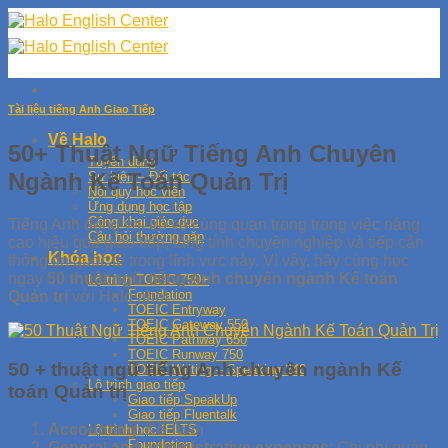
Skip
to
content
Tài liệu tiếng Anh Giao Tiếp
Về Halo
50+ Thuật Ngữ Tiếng Anh Chuyên
Tuyển dụng
Ngành Kế Toán Quản Trị
Sự kiện – Đối tác
Nội quy học viên
Ứng dụng học tập
Công khai giáo dục
Tiếng Anh đóng vai trò vô cùng quan trọng trong việc nâng
Câu hỏi thường gặp
cao hiệu quả giao tiếp, tăng tính chuyên nghiệp và tiếp cận
Khóa học
thông tin quốc tế trong lĩnh vực này. Vì vậy, hãy cùng học
ngay
50 thuật ngữ tiếng Anh chuyên ngành Kế toán
Lộ trình TOEIC 750+
Foundation
Quản trị
với Halo nhé!
TOEIC Entryway
TOEIC Gateway 550
TOEIC Pathway 650
TOEIC Runway 750
50 + thuật ngữ tiếng Anh chuyên ngành Kế
TOEIC Writing – Speaking 240
Lộ trình giao tiếp
toán Quản trị
Giao tiếp SpeakUp
Giao tiếp Fluentalk
Accounting
: Kế Toán
Lộ trình học IELTS
Foundation
General and administrative expenses
: Chi phí quản