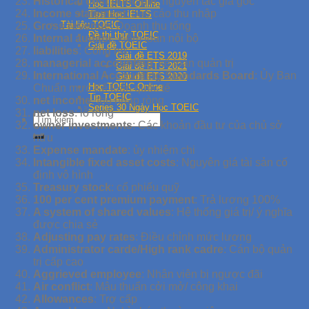
Historical cost principle
: nguyên tắc giá gốc
Học IELTS Online
Income statement
: báo cáo thu nhập
Tips Học IELTS
Tài liệu TOEIC
Gross revenue
: Doanh thu tổng
Đề thi thử TOEIC
Internal auditor
: kiểm toán nội bộ
Giải đề TOEIC
liabilities
: Công nợ
Giải đề ETS 2019
managerial accounting
: kế toán quản trị
Giải đề ETS 2021
International Accounting Standards Board
: Ủy Ban
Giải đề ETS 2020
Học TOEIC Online
Chuẩn mực Kế toán quốc tế
Tip TOEIC
net income
: thu nhập ròng
Series 30 Ngày Học TOEIC
net loss
: lỗ ròng
owner investments
: Các khoản đầu tư của chủ sở
hữu
Expense mandate
: ủy nhiệm chi
Intangible fixed asset costs
: Nguyên giá tài sản cố
định vô hình
Treasury stock
: cổ phiếu quỹ
100 per cent premium payment
: Trả lương 100%
A system of shared values
: Hệ thống giá trị/ ý nghĩa
được chia sẻ
Adjusting pay rates
: Điều chỉnh mức lương
Administrator carde/High rank cadre
: Cán bộ quản
trị cấp cao
Aggrieved employee
: Nhân viên bị ngược đãi
Air conflict
: Mâu thuẩn cởi mở/ công khai
Allowances
: Trợ cấp