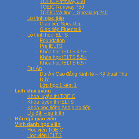
TOEIC Pathway 650
TOEIC Runway 750
TOEIC Writing – Speaking 240
Lộ trình giao tiếp
Giao tiếp SpeakUp
Giao tiếp Fluentalk
Lộ trình học IELTS
Foundation
Pre IELTS
Khóa học IELTS 4.5+
Khóa học IELTS 5.5+
Khóa học IELTS 6.5+
Dự Án
Dự Án Cao đẳng Kinh tế – Kỹ thuật Thủ
Đức
Lớp học 1 kèm 1
Lịch khai giảng
Khóa luyện thi TOEIC
Khóa luyện thi IELTS
Khóa học tiếng Anh giao tiếp
Ưu đãi – sự kiện
Đội ngũ giáo viên
Vinh danh học viên
Học viên TOEIC
Học viên IELTS