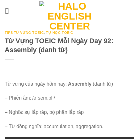
Skip
to
content
TIPS TỪ VỰNG TOEIC
,
TỰ HỌC TOEIC
Từ Vựng TOEIC Mỗi Ngày Day 92:
Assembly (danh từ)
Từ vựng của ngày hôm nay:
Assembly
(danh từ)
– Phiên âm: /əˈsem.bli/
– Nghĩa: sự lắp ráp, bộ phận lắp ráp
– Từ đồng nghĩa: accumulation, aggregation.