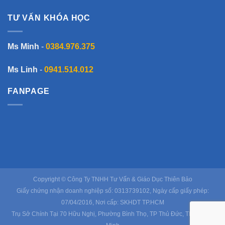
TƯ VẤN KHÓA HỌC
Ms Minh
-
0384.976.375
Ms Linh
-
0941.514.012
FANPAGE
Copyright © Công Ty TNHH Tư Vấn & Giáo Dục Thiên Bảo
Giấy chứng nhận doanh nghiệp số: 0313739102, Ngày cấp giấy phép:
07/04/2016, Nơi cấp: SKHDT TP.HCM
Trụ Sở Chính Tại 70 Hữu Nghị, Phường Bình Thọ, TP Thủ Đức, TP Hồ Chí