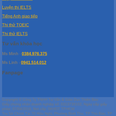
Luyện thi IELTS
Tiếng Anh giao tiếp
Thi thử TOEIC
Thi thử IELTS
Tư vấn khóa học
Ms Minh
-
0384.976.375
Ms Linh
-
0941.514.012
Fanpage
Copyright © Công Ty TNHH Tư Vấn & Giáo Dục Thiên Bảo
Giấy chứng nhận doanh nghiệp số: 0313739102, Ngày cấp giấy
phép: 07/04/2016, Nơi cấp: SKHDT TP.HCM
Trụ Sở Chính Tại 70 Hữu Nghị, Phường Bình Thọ, TP Thủ Đức, TP