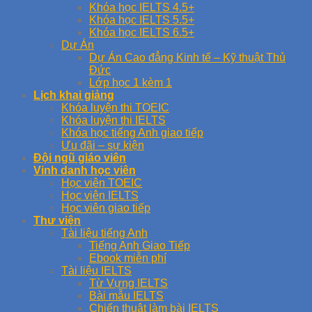
Khóa học IELTS 4.5+
Khóa học IELTS 5.5+
Khóa học IELTS 6.5+
Dự Án
Dự Án Cao đẳng Kinh tế – Kỹ thuật Thủ
Đức
Lớp học 1 kèm 1
Lịch khai giảng
Khóa luyện thi TOEIC
Khóa luyện thi IELTS
Khóa học tiếng Anh giao tiếp
Ưu đãi – sự kiện
Đội ngũ giáo viên
Vinh danh học viên
Học viên TOEIC
Học viên IELTS
Học viên giao tiếp
Thư viện
Tài liệu tiếng Anh
Tiếng Anh Giao Tiếp
Ebook miễn phí
Tài liệu IELTS
Từ Vựng IELTS
Bài mẫu IELTS
Chiến thuật làm bài IELTS