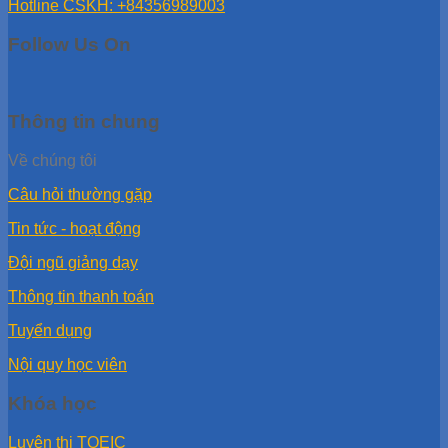
Hotline CSKH: +84356989003
Follow Us On
Thông tin chung
Về chúng tôi
Câu hỏi thường gặp
Tin tức - hoạt động
Đội ngũ giảng dạy
Thông tin thanh toán
Tuyển dụng
Nội quy học viên
Khóa học
Luyện thi TOEIC