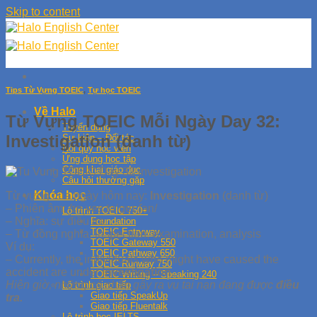
Skip to content
Tips Từ Vựng TOEIC
,
Tự học TOEIC
Về Halo
Từ Vựng TOEIC Mỗi Ngày Day 32:
Tuyển dụng
Investigation (danh từ)
Sự kiện – Đối tác
Nội quy học viên
Ứng dụng học tập
Công khai giáo dục
Câu hỏi thường gặp
Khóa học
Từ vựng của ngày hôm nay:
Investigation
(danh từ)
– Phiên âm: /ɪnˌves.təˈɡeɪ.ʃən/
Lộ trình TOEIC 750+
– Nghĩa: sự điều tra
Foundation
TOEIC Entryway
– Từ đồng nghĩa: inspection, examination, analysis
TOEIC Gateway 550
Ví dụ:
TOEIC Pathway 650
– Currently, the individuals who might have caused the
TOEIC Runway 750
accident are under
investigation
.
TOEIC Writing – Speaking 240
Hiện giờ, những cá nhân gây ra vụ tai nạn đang được
điều
Lộ trình giao tiếp
Giao tiếp SpeakUp
tra.
Giao tiếp Fluentalk
Lộ trình học IELTS