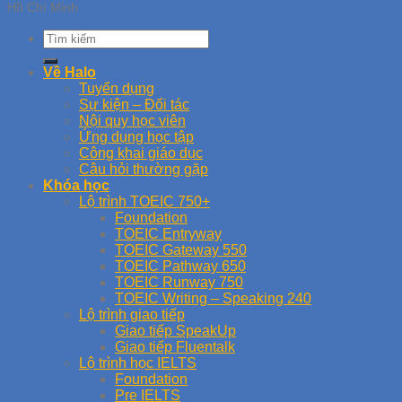
Hồ Chí Minh
Về Halo
Tuyển dụng
Sự kiện – Đối tác
Nội quy học viên
Ứng dụng học tập
Công khai giáo dục
Câu hỏi thường gặp
Khóa học
Lộ trình TOEIC 750+
Foundation
TOEIC Entryway
TOEIC Gateway 550
TOEIC Pathway 650
TOEIC Runway 750
TOEIC Writing – Speaking 240
Lộ trình giao tiếp
Giao tiếp SpeakUp
Giao tiếp Fluentalk
Lộ trình học IELTS
Foundation
Pre IELTS