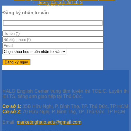
Hướng Dẫn Giải Đề IELTS
Học IELTS Online
Tips Học IELTS
Đăng ký nhận tư vấn
Tài liệu TOEIC
Đề thi thử TOEIC
Giải đề TOEIC
Giải đề ETS 2019
Giải đề ETS 2021
Giải đề ETS 2020
Học TOEIC Online
Tip TOEIC
Series 30 Ngày Học TOEIC
HALO English Center trung tâm luyện thi TOEIC, Luyện thi
IELTS, tiếng anh giao tiếp tại Thủ Đức.
Cơ sở 1:
35B Hữu Nghị, P. Bình Thọ, TP. Thủ Đức, TP HCM
Cơ sở 2:
70 Hữu Nghị, P. Bình Thọ, TP. Thủ Đức, TP HCM
Email:
marketinghalo.edu@gmail.com