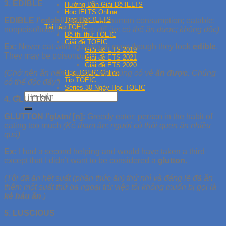
3. EDIBLE
Hướng Dẫn Giải Đề IELTS
Học IELTS Online
Tips Học IELTS
EDIBLE /ˈedəbl/ [adj]:
Fit for human consumption; eatable;
Tài liệu TOEIC
nonpoisonous
(Thích hợp để ăn; có thể ăn được; không độc)
Đề thi thử TOEIC
Giải đề TOEIC
Ex:
Never eat wild mushroom even though they look
edible
.
Giải đề ETS 2019
They may be poisonous.
Giải đề ETS 2021
Giải đề ETS 2020
(Chớ nên ăn nấm dại, cho dù chúng có vẻ
ăn được
. Chúng
Học TOEIC Online
Tip TOEIC
có thể độc đấy.)
Series 30 Ngày Học TOEIC
4. GLUTTON
GLUTTON /’glʌtn/ [n]:
Greedy eater; person in the habit of
eating too much
(Kẻ tham ăn; người có thói quen ăn nhiều
quá)
Ex:
I had a second helping and would have taken a third
except that I didn’t want to be considered a
glutton.
(Tôi đã ăn hết suất (phần thức ăn) thứ nhì và đáng lẽ đã ăn
thêm một suất thứ ba ngoại trừ việc tôi không muốn bị gọi là
kẻ háu ăn
.)
5. LUSCIOUS