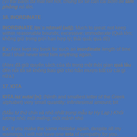
(Vì trái banh đã mất hết hơi, chúng tôi sẽ cần cái bơm để
làm
phồng
nó lên.
16. INORDINATE
INORDINATE /ɪnˈɔːrdɪnət/ (adj):
Much to great; not keep
within reasonable bounds; excessive; immoderate
(Quá lớn;
không giữ trong giới hạn hợp lý; thái quá; quá độ)
Ex:
Alex kept my book for such an
inordinate
length of time
that I shall never lend him anything again.
(Alex đã giữ quyển sách của tôi trong một thời gian
quá lâu
đến nỗi tôi sẽ không bao giờ cho hắn mượn bất cứ cái gì
nữa.)
17. IOTA
IOTA /aɪˈəʊtə/ [n]:
(Ninth and smallest letter of the Greek
alphabet) very small quantity; infinitesimal amount; bit
(Mẫu tự thứ chín và nhỏ nhất trong mẫu tự Hy Lạp ) Khối
lượng nhỏ; một miếng; một mảnh nhỏ
Ex:
If you make the same mistake again, despite all my
warnings, I will not have one
iota
of sympathy for you.