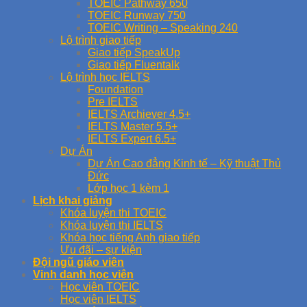
TOEIC Pathway 650
TOEIC Runway 750
TOEIC Writing – Speaking 240
Lộ trình giao tiếp
Giao tiếp SpeakUp
Giao tiếp Fluentalk
Lộ trình học IELTS
Foundation
Pre IELTS
IELTS Archiever 4.5+
IELTS Master 5.5+
IELTS Expert 6.5+
Dự Án
Dự Án Cao đẳng Kinh tế – Kỹ thuật Thủ
Đức
Lớp học 1 kèm 1
Lịch khai giảng
Khóa luyện thi TOEIC
Khóa luyện thi IELTS
Khóa học tiếng Anh giao tiếp
Ưu đãi – sự kiện
Đội ngũ giáo viên
Vinh danh học viên
Học viên TOEIC
Học viên IELTS