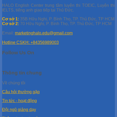
HALO English Center trung tâm luyện thi TOEIC, Luyện thi
IELTS, tiếng anh giao tiếp tại Thủ Đức.
Cơ sở 1:
35B Hữu Nghị, P. Bình Thọ, TP. Thủ Đức, TP HCM
Cơ sở 2:
70 Hữu Nghị, P. Bình Thọ, TP. Thủ Đức, TP HCM
Email:
marketinghalo.edu@gmail.com
Hotline CSKH: +84356989003
Follow Us On
Thông tin chung
Về chúng tôi
Câu hỏi thường gặp
Tin tức - hoạt động
Đội ngũ giảng dạy