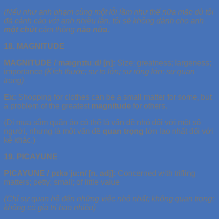
(Nếu như anh phạm cùng một lỗi lầm như thế nữa mặc dù tôi
đã cảnh cáo với anh nhiều lần, tôi sẽ không dành cho anh
một chút
cảm thông
nào nữa
.
18. MAGNITUDE
MAGNITUDE /ˈmæɡnɪtuːd/ [n]:
Size; greatness; largeness;
importance
(Kích thước; sự to lớn; sự rộng lớn; sự quan
trọng)
Ex:
Shopping for clothes can be a small matter for some, but
a problem of the greatest
magnitude
for others.
(Đi mua sắm quần áo có thể là vấn đề nhỏ đối với một số
người, nhưng là một vấn đề
quan trọng
lớn lao nhất đối với
kẻ khác.)
19. PICAYUNE
PICAYUNE /ˌpɪkəˈjuːn/ [n, adj]:
Concerned with trifling
matters; petty; small; of little value
(Chỉ sự quan hệ đến những việc nhỏ nhất; không quan trọng;
không có giá trị bao nhiêu)