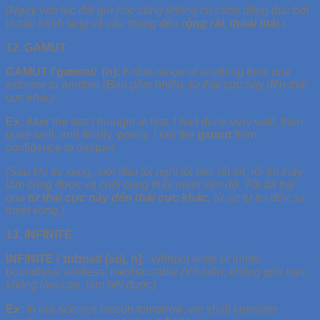
(Ngay vào lúc đổi giờ học cũng không có cảnh đông đúc bởi
vì các hành lang và cầu thang đều
rộng rãi, thoải mái
.)
12. GAMUT
GAMUT /’gæmət/ [n]:
Entire range of anything from one
extreme to another
(Bao gồm nhiều, từ thái cực này đến thái
cực khác)
Ex:
After the test I thought at first, I had done very well, then
quite well, and finally, poorly. I ran the
gamut
from
confidence to despair.
(Sau khi thi xong, mới đầu tôi nghĩ tôi làm rất tốt, rồi thì thấy
làm cũng được và cuối cùng thấy mình làm dở. Tôi đã trải
qua
từ thái cực này đến thái cực khác
, từ sự tự tin đến sự
tuyệt vọng.)
13. INFINITE
INFINITE /ˈɪnfɪnət/ [adj, n]:
Without ends or limits;
boundless; endless; inexhaustible
(Vô biên; không giới hạn;
không làm cạn, làm hết được)
Ex:
In our science lesson tomorrow, we shall consider