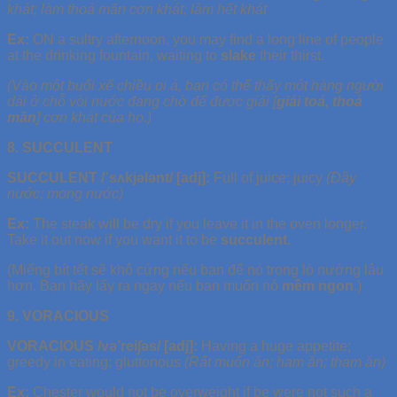
khát; làm thoả mãn cơn khát; làm hết khát
Ex:
ON a sultry afternoon, you may find a long line of people
at the drinking fountain, waiting to
slake
their thirst.
(Vào một buổi xế chiều oi ả, bạn có thể thấy một hàng người
dài ở chỗ vòi nước đang chờ để được giải [
giải toả, thoả
mãn
] cơn khát của họ.)
8. SUCCULENT
SUCCULENT /ˈsʌkjələnt/ [adj]:
Full of juice; juicy
(Đầy
nước; mọng nước)
Ex:
The steak will be dry if you leave it in the oven longer.
Take it out now if you want it to be
succulent.
(Miếng bít tết sẽ khô cứng nếu bạn để nó trong lò nướng lâu
hơn. Bạn hãy lấy ra ngay nếu bạn muốn nó
mềm ngon
.)
9. VORACIOUS
VORACIOUS /və’rei∫əs/ [adj]:
Having a huge appetite;
greedy in eating; gluttonous
(Rất muốn ăn; ham ăn; tham ăn)
Ex:
Chester would not be overweight if be were not such a