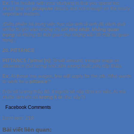
Ex
: The trouble with your studying is that you spend too
much time on
picayune
details and not enough on the really
important matters.
(Điều phiền hà trong việc học của anh là anh đã dành quá
nhiều thì giờ vào những chi tiết
nhỏ nhặt, không quan
trọng
và không đủ thời gian cho những vấn đề thật sự quan
trọng.)
20. PITTANCE
PITTANCE /’pitns/ [n]:
Small amount; meager wage or
allowance
(Số lượng nhỏ; tiền lương hoặc phụ cấp thấp)
Ex:
At those low wages, few will apply for the job. Who wants
to work for a
pittance
?
(Với số lương thấp đó, ít người sẽ nộp đơn xin việc. Ai mà
muốn làm với số
lương ít ỏi
như vậy?)
Facebook Comments
Lượt xem:
218
Bài viết liên quan: