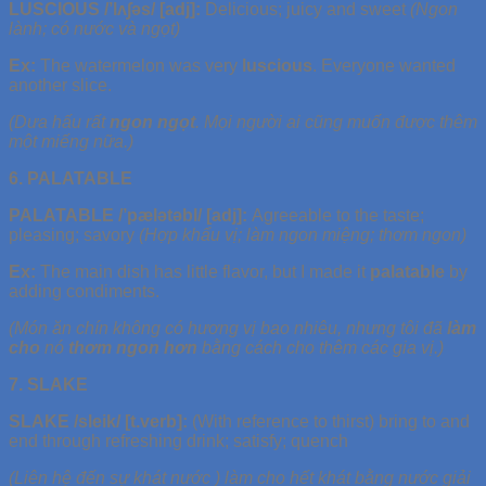
LUSCIOUS /’lʌ∫əs/ [adj]:
Delicious; juicy and sweet
(Ngon
lành; có nước và ngọt)
Ex:
The watermelon was very
luscious
. Everyone wanted
another slice.
(Dưa hấu rất
ngon ngọt
. Mọi người ai cũng muốn được thêm
một miếng nữa.)
6. PALATABLE
PALATABLE /’pælətəbl/ [adj]:
Agreeable to the taste;
pleasing; savory
(Hợp khẩu vị; làm ngon miệng; thơm ngon)
Ex:
The main dish has little flavor, but I made it
palatable
by
adding condiments.
(Món ăn chín không có hương vị bao nhiêu, nhưng tôi đã
làm
cho
nó
thơm ngon hơn
bằng cách cho thêm các gia vị.)
7. SLAKE
SLAKE /sleik/ [t.verb]:
(With reference to thirst) bring to and
end through refreshing drink; satisfy; quench
(Liên hệ đến sự khát nước ) làm cho hết khát bằng nước giải