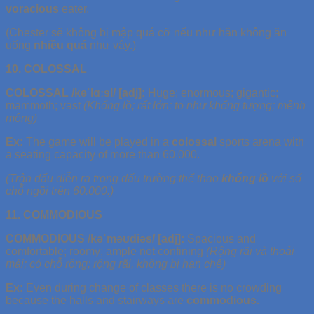
voracious
eater.
(Chester sẽ không bị mập quá cỡ nếu như hắn không ăn
uống
nhiều quá
như vậy.)
10. COLOSSAL
COLOSSAL /kəˈlɑːsl/ [adj]:
Huge; enormous; gigantic;
mammoth; vast
(Khổng lồ; rất lớn; to như khổng tượng; mênh
mông)
Ex:
The game will be played in a
colossal
sports arena with
a seating capacity of more than 60,000.
(Trận đấu diễn ra trong đấu trường thể thao
khổng lồ
với số
chỗ ngồi trên 60.000.)
11. COMMODIOUS
COMMODIOUS /kəˈməʊdiəs/ [adj]:
Spacious and
comfortable; roomy; ample not confining
(Rộng rãi và thoải
mái; có chỗ rộng; rộng rãi, không bị hạn chế)
Ex:
Even during change of classes there is no crowding
because the halls and stairways are
commodious.