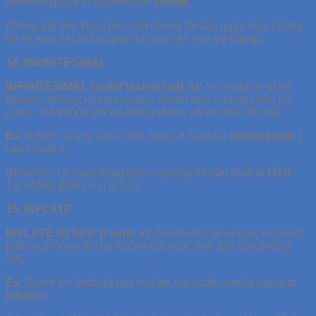
whether space is bounded or
infinite.
(Trong bài học khoa học của chúng tôi vào ngày mai, chúng
tôi sẽ xem xét không gian là hữu hạn hay
vô cùng
.)
14. INFINITESIMAL
INFINITESIMAL /,infini’tesiml/ [adj, n]:
So small as to be
almost nothing; immeasurably small; very minute
(Nhỏ vô
cùng; nhỏ không thể đo lường được; rất chi tiết, rất nhỏ)
Ex:
If there is any salt in this soup, it must be
infinitesimal
. I
can’t taste it.
(Nếu như có muối trong món súp này thì hẳn phải là
rất ít
.
Tôi không thấy có vị gì cả.)
15. INFLATE
INFLATE /in’fleit/ [t.verb, v]:
Swell with air or gas; expand;
puff up
(Phồng lên do không khí hoặc hơi; thổi làm phồng
lên)
Ex:
Since the football has lost air, we shall need a pump to
inflate
it.