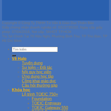
Copyright © Công Ty TNHH Tư Vấn & Giáo Dục Thiên Bảo
Giấy chứng nhận doanh nghiệp số: 0313739102, Ngày cấp giấy
phép: 07/04/2016, Nơi cấp: SKHDT TP.HCM
Trụ Sở Chính Tại 70 Hữu Nghị, Phường Bình Thọ, TP Thủ Đức, TP
Hồ Chí Minh
Về Halo
Tuyển dụng
Sự kiện – Đối tác
Nội quy học viên
Ứng dụng học tập
Công khai giáo dục
Câu hỏi thường gặp
Khóa học
Lộ trình TOEIC 750+
Foundation
TOEIC Entryway
TOEIC Gateway 550