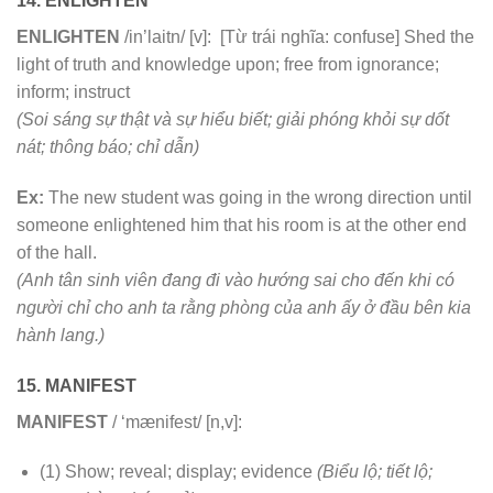
14. ENLIGHTEN
ENLIGHTEN
/in’laitn/ [v]: [Từ trái nghĩa: confuse] Shed the
light of truth and knowledge upon; free from ignorance;
inform; instruct
(Soi sáng sự thật và sự hiểu biết; giải phóng khỏi sự dốt
nát; thông báo; chỉ dẫn)
Ex:
The new student was going in the wrong direction until
someone enlightened him that his room is at the other end
of the hall.
(Anh tân sinh viên đang đi vào hướng sai cho đến khi có
người chỉ cho anh ta rằng phòng của anh ấy ở đầu bên kia
hành lang.)
15. MANIFEST
MANIFEST
/ ‘mænifest/ [n,v]:
(1) Show; reveal; display; evidence
(Biểu lộ; tiết lộ;