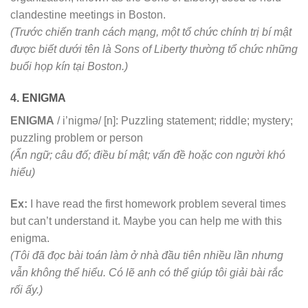
clandestine meetings in Boston.
(Trước chiến tranh cách mạng, một tổ chức chính trị bí mật
được biết dưới tên là Sons of Liberty thường tổ chức những
buổi họp kín tại Boston.)
4. ENIGMA
ENIGMA
/ i’nigmə/ [n]: Puzzling statement; riddle; mystery;
puzzling problem or person
(Ẩn ngữ; câu đố; điều bí mật; vấn đề hoặc con người khó
hiểu)
Ex:
I have read the first homework problem several times
but can’t understand it. Maybe you can help me with this
enigma.
(Tôi đã đọc bài toán làm ở nhà đầu tiên nhiều lần nhưng
vẫn không thể hiểu. Có lẽ anh có thể giúp tôi giải bài rắc
rối ấy.)