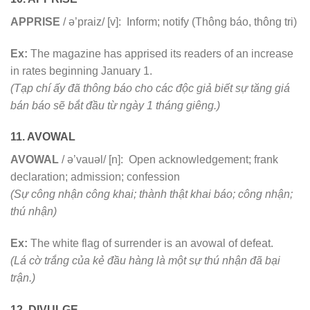
APPRISE
/ ə’praiz/ [v]: Inform; notify (Thông báo, thông tri)
Ex:
The magazine has apprised its readers of an increase
in rates beginning January 1.
(Tạp chí ấy đã thông báo cho các độc giả biết sự tăng giá
bán báo sẽ bắt đầu từ ngày 1 tháng giêng.)
11. AVOWAL
AVOWAL
/ ə’vauəl/ [n]: Open acknowledgement; frank
declaration; admission; confession
(Sự công nhận công khai; thành thật khai báo; công nhận;
thú nhận)
Ex:
The white flag of surrender is an avowal of defeat.
(Lá cờ trắng của kẻ đầu hàng là một sự thú nhận đã bại
trận.)
12. DIVULGE