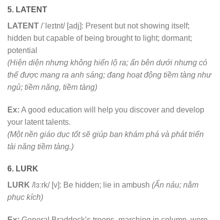
5. LATENT
LATENT
/ˈleɪtnt/ [adj]: Present but not showing itself;
hidden but capable of being brought to light; dormant;
potential
(Hiện diện nhưng không hiển lộ ra; ẩn bên dưới nhưng có
thể được mang ra anh sáng; đang hoạt động tiềm tàng như
ngủ; tiềm năng, tiềm tàng)
Ex:
A good education will help you discover and develop
your latent talents.
(Một nền giáo dục tốt sẽ giúp bạn khám phá và phát triển
tài năng tiềm tàng.)
6. LURK
LURK
/lɜːrk/ [v]: Be hidden; lie in ambush
(Ẩn náu; nằm
phục kích)
Ex:
General Braddock’s troops, marching in column, were