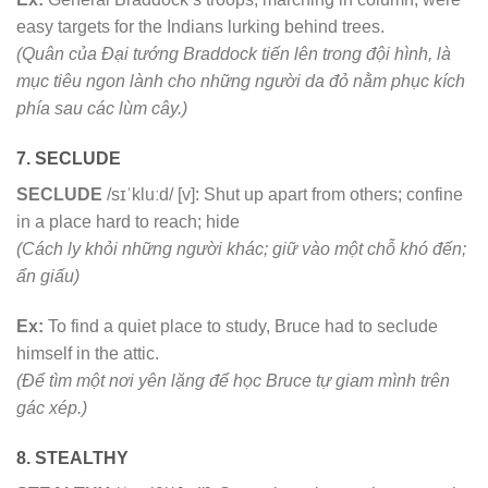
easy targets for the Indians lurking behind trees.
(Quân của Đại tướng Braddock tiến lên trong đội hình, là
mục tiêu ngon lành cho những người da đỏ nằm phục kích
phía sau các lùm cây.)
7. SECLUDE
SECLUDE
/sɪˈkluːd/ [v]: Shut up apart from others; confine
in a place hard to reach; hide
(Cách ly khỏi những người khác; giữ vào một chỗ khó đến;
ẩn giấu)
Ex:
To find a quiet place to study, Bruce had to seclude
himself in the attic.
(Để tìm một nơi yên lặng để học Bruce tự giam mình trên
gác xép.)
8. STEALTHY