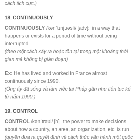
cách tích cực.)
18. CONTINUOUSLY
CONTINUOUSLY
/kənˈtɪnjuəsli/ [adv]: in a way that
happens or exists for a period of time without being
interrupted
(theo một cách xảy ra hoặc tồn tại trong một khoảng thời
gian mà không bị gián đoạn)
Ex:
He has lived and worked in France almost
continuously since 1990.
(Ông ấy đã sống và làm việc tại Pháp gần như liên tục kể
từ năm 1990.)
19. CONTROL
CONTROL
/kənˈtrəʊl/ [n]: the power to make decisions
about how a country, an area, an organization, etc. is run
(quyền đưa ra quyết định về cách thức vận hành một quốc