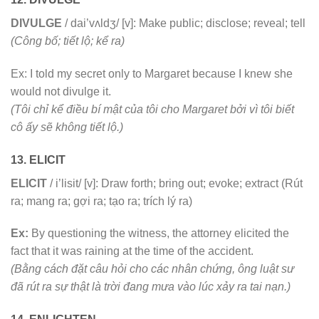
DIVULGE
/ dai’vʌldʒ/ [v]: Make public; disclose; reveal; tell
(Công bố; tiết lộ; kể ra)
Ex: I told my secret only to Margaret because I knew she
would not divulge it.
(Tôi chỉ kể điều bí mật của tôi cho Margaret bởi vì tôi biết
cô ấy sẽ không tiết lộ.)
13. ELICIT
ELICIT
/ i’lisit/ [v]: Draw forth; bring out; evoke; extract (Rút
ra; mang ra; gợi ra; tạo ra; trích lý ra)
Ex:
By questioning the witness, the attorney elicited the
fact that it was raining at the time of the accident.
(Bằng cách đặt câu hỏi cho các nhân chứng, ông luật sư
đã rút ra sự thật là trời đang mưa vào lúc xảy ra tai nạn.)