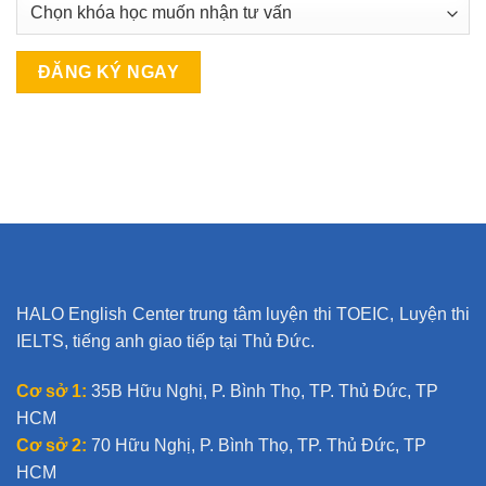
A
l
t
e
r
n
a
t
HALO English Center trung tâm luyện thi TOEIC, Luyện thi
i
IELTS, tiếng anh giao tiếp tại Thủ Đức.
v
e
Cơ sở 1:
35B Hữu Nghị, P. Bình Thọ, TP. Thủ Đức, TP
:
HCM
Cơ sở 2:
70 Hữu Nghị, P. Bình Thọ, TP. Thủ Đức, TP
HCM