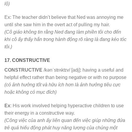
lộ)
Ex: The teacher didn’t believe that Ned was annoying me
until she saw him in the overt act of pulling my hair.
(Cô giáo không tin rằng Ned đang làm phiền tôi cho đến
khi cô ấy thấy hắn trong hành động rõ ràng là đang kéo tóc
tôi.)
17. CONSTRUCTIVE
CONSTRUCTIVE
/kənˈstrʌktɪv/ [adj]: having a useful and
helpful effect rather than being negative or with no purpose
(có ảnh hưởng tốt và hữu ích hơn là ảnh hưởng tiêu cực
hoặc không có mục đích)
Ex
: His work involved helping hyperactive children to use
their energy in a constructive way.
(Công việc của anh ấy liên quan đến việc giúp những đứa
trẻ quá hiếu động phát huy năng lượng của chúng một