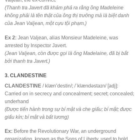
(Thanh tra Javert đã khám phá ra rằng ông Madeleine
không phải là tên thật của ông thị trưởng mà là biệt danh
của Jean Valjean, một cựu tội phạm.)
Ex 2:
Jean Valjean, alias Monsieur Madeleine, was
arrested by Inspector Javert.
(Jean Valjean, còn được gọi là ông Madelaine, đã bị bắt
bởi thanh tra Javert.)
3. CLANDESTINE
CLANDESTINE
/ klæn’destin/; /ˈklændəstaɪn/ [adj]:
Carried on in secrecy and concealment; secret; concealed;
underhand
(Được tiến hành trong sự bí mật và che giấu; bí mật; được
giấu kín; bí mật và bất lương)
Ex:
Before the Revolutionary War, an underground
organization, known as the Sons of Liberty, used to hold