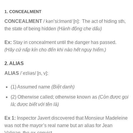
1. CONCEALMENT
CONCEALMENT
/ kən’si:lmənt/ [n]: The act of hiding sth,
the state of being hidden
(Hành động che dấu)
Ex:
Stay in concealment until the danger has passed.
(Hãy cứ nấp kín cho đến khi nào hết nguy hiểm.)
2. ALIAS
ALIAS
/ˈeɪliəs/ [n, v]:
(1) Assumed name
(Biệt danh)
(2) Otherwise called; otherwise known as
(Còn được gọi
là; được biết với tên là)
Ex 1:
Inspector Javert discovered that Monsieur Madeleine
was not the mayor’s real name but an alias for Jean
Valjean, the ex-convict.