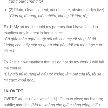
trưng bày; chứng tỏ)
(2) Plain; clear; evident; not obscure; obvious (adjective)
(Giản dị; rõ ràng; hiển nhiên; không tối tăm; rõ)
Ex 1:
My art teacher told my parents that I have failed to
manifest any interest in her subject.
(Cô giáo môn nghệ thuật nói với cha mẹ tôi rằng tôi đã
không cho thấy một sự quan tâm nào đối với môn học của
cô ta.)
Ex 2:
It is now manifest that, if I do not do my work, I will fail
the course.
(Bây giờ thì rõ ràng là nếu tôi không làm bài của tôi, tôi sẽ
thi trượt khoá học.)
16. OVERT
OVERT
/əʊˈvɜːrt/, /ˈəʊvɜːrt/ [adj]: Open to view; not hidden;
public; manifest
(Mở ra; không che giấu; công cộng; biểu