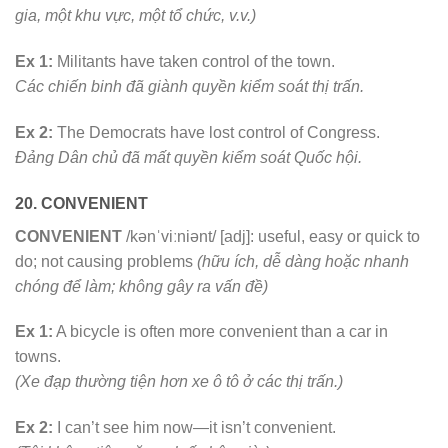
gia, một khu vực, một tổ chức, v.v.)
Ex 1:
Militants have taken control of the town.
Các chiến binh đã giành quyền kiểm soát thị trấn.
Ex 2:
The Democrats have lost control of Congress.
Đảng Dân chủ đã mất quyền kiểm soát Quốc hội.
20. CONVENIENT
CONVENIENT
/kənˈviːniənt/ [adj]: useful, easy or quick to
do; not causing problems
(hữu ích, dễ dàng hoặc nhanh
chóng để làm; không gây ra vấn đề)
Ex 1:
A bicycle is often more convenient than a car in
towns.
(Xe đạp thường tiện hơn xe ô tô ở các thị trấn.)
Ex 2:
I can’t see him now—it isn’t convenient.