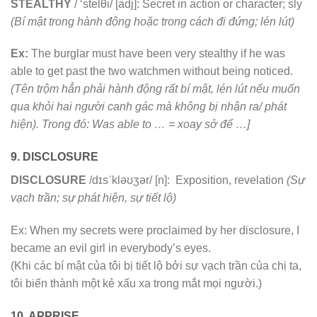
STEALTHY
/ ‘stelθi/ [adj]: Secret in action or character; sly
(Bí mật trong hành động hoặc trong cách đi đứng; lén lút)
Ex:
The burglar must have been very stealthy if he was
able to get past the two watchmen without being noticed.
(Tên trộm hẳn phải hành động rất bí mật, lén lút nếu muốn
qua khỏi hai người canh gác mà không bị nhận ra/ phát
hiện). Trong đó: Was able to … = xoay sở để …]
9. DISCLOSURE
DISCLOSURE
/dɪsˈkləʊʒər/ [n]: Exposition, revelation
(Sự
vạch trần; sự phát hiện, sự tiết lộ)
Ex: When my secrets were proclaimed by her disclosure, I
became an evil girl in everybody’s eyes.
(Khi các bí mật của tôi bị tiết lộ bởi sự vạch trần của chị ta,
tôi biến thành một kẻ xấu xa trong mắt mọi người.)
10. APPRISE