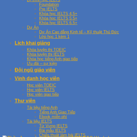
Foundation
Pre IELTS
Khóa học IELTS 4.5+
Khóa học IELTS 5.5+
Khóa học IELTS 6.5+
Dự Án
Dự Án Cao đẳng Kinh tế – Kỹ thuật Thủ Đức
Lớp học 1 kèm 1
Lịch khai giảng
Khóa luyện thi TOEIC
Khóa luyện thi IELTS
Khóa học tiếng Anh giao tiếp
Ưu đãi – sự kiện
Đội ngũ giáo viên
Vinh danh học viên
Học viên TOEIC
Học viên IELTS
Học viên giao tiếp
Thư viện
Tài liệu tiếng Anh
Tiếng Anh Giao Tiếp
Ebook miễn phí
Tài liệu IELTS
Từ Vựng IELTS
Bài mẫu IELTS
Chiến thuật làm bài IELTS