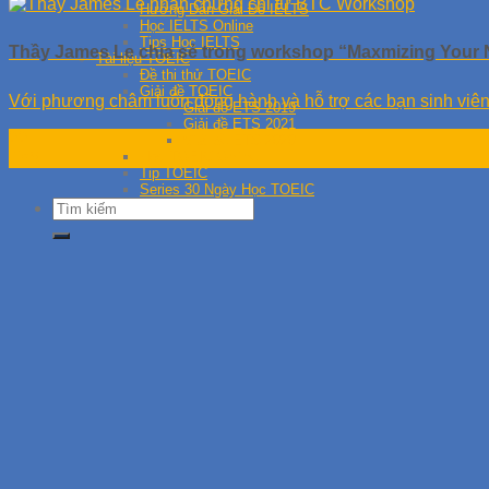
Hướng Dẫn Giải Đề IELTS
Học IELTS Online
Tips Học IELTS
Thầy James Le chia sẻ trong workshop “Maxmizing Your 
Tài liệu TOEIC
Đề thi thử TOEIC
Giải đề TOEIC
Với phương châm luôn đồng hành và hỗ trợ các bạn sinh viên 
Giải đề ETS 2019
Giải đề ETS 2021
22
Giải đề ETS 2020
Học TOEIC Online
Th5
Tip TOEIC
Series 30 Ngày Học TOEIC