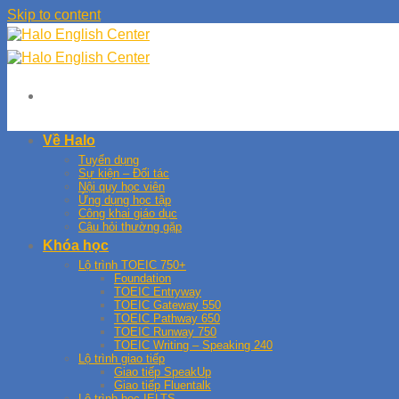
Skip to content
Về Halo
Tuyển dụng
Sự kiện – Đối tác
Nội quy học viên
Ứng dụng học tập
Công khai giáo dục
Câu hỏi thường gặp
Khóa học
Lộ trình TOEIC 750+
Foundation
TOEIC Entryway
TOEIC Gateway 550
TOEIC Pathway 650
TOEIC Runway 750
TOEIC Writing – Speaking 240
Lộ trình giao tiếp
Giao tiếp SpeakUp
Giao tiếp Fluentalk
Lộ trình học IELTS