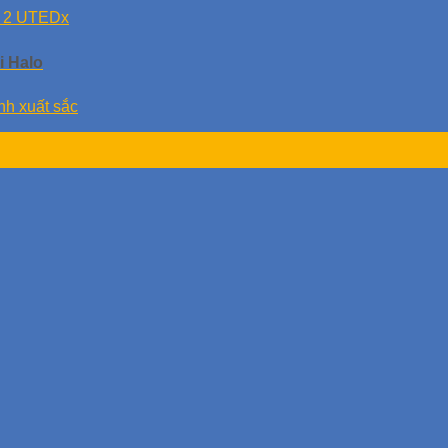
i Halo
nh xuất sắc