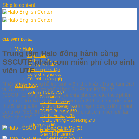
Skip to content
CLB SPKT
,
Đối tác
Về Halo
Trung tâm Halo đồng hành cùng
Tuyển dụng
SSCUTE phát cơm miễn phí cho sinh
Sự kiện – Đối tác
Nội quy học viên
viên UTE
Ứng dụng học tập
Công khai giáo dục
Câu hỏi thường gặp
Nhằm tăng cường hỗ trợ sinh viên khó khăn, Trung tâm Dịch
Khóa học
vụ Sinh viên – Trường Đại học Sư Phạm Kỹ Thuật
Lộ trình TOEIC 750+
(SSCUTE) đã mở cửa Góc sẻ chia phục vụ các thực phẩm
Foundation
tại chỗ và tổ chức 2 đợt phát cơm với 200 suất mỗi đợt vào
TOEIC Entryway
thứ 5 hàng tuần. Trung tâm Halo hân hạnh được đồng hành
TOEIC Gateway 550
TOEIC Pathway 650
cùng với SSCUTE trong hoạt động phát cơm miễn phí tại
TOEIC Runway 750
“Góc chia sẻ”
TOEIC Writing – Speaking 240
Lộ trình giao tiếp
Giao tiếp SpeakUp
Giao tiếp Fluentalk
Lộ trình học IELTS