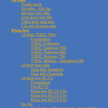
Về Halo
Tuyển dụng
Sự kiện – Đối tác
Nội quy học viên
Ứng dụng học tập
Công khai giáo dục
Câu hỏi thường gặp
Khóa học
Lộ trình TOEIC 750+
Foundation
TOEIC Entryway
TOEIC Gateway 550
TOEIC Pathway 650
TOEIC Runway 750
TOEIC Writing – Speaking 240
Lộ trình giao tiếp
Giao tiếp SpeakUp
Giao tiếp Fluentalk
Lộ trình học IELTS
Foundation
Pre IELTS
Khóa học IELTS 4.5+
Khóa học IELTS 5.5+
Khóa học IELTS 6.5+
Dự Án