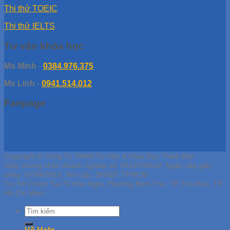
Thi thử TOEIC
Thi thử IELTS
Tư vấn khóa học
Ms Minh
-
0384.976.375
Ms Linh
-
0941.514.012
Fanpage
Copyright © Công Ty TNHH Tư Vấn & Giáo Dục Thiên Bảo
Giấy chứng nhận doanh nghiệp số: 0313739102, Ngày cấp giấy
phép: 07/04/2016, Nơi cấp: SKHDT TP.HCM
Trụ Sở Chính Tại 70 Hữu Nghị, Phường Bình Thọ, TP Thủ Đức, TP
Hồ Chí Minh