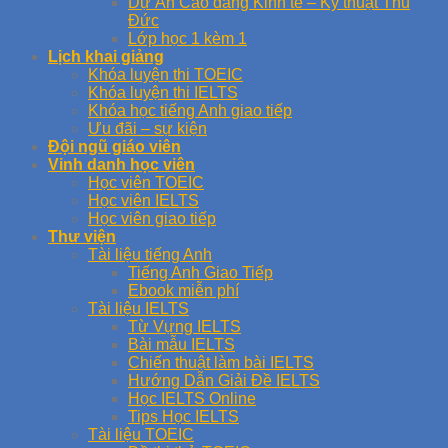
Dự Án Cao đẳng Kinh tế – Kỹ thuật Thủ
Đức
Lớp học 1 kèm 1
Lịch khai giảng
Khóa luyện thi TOEIC
Khóa luyện thi IELTS
Khóa học tiếng Anh giao tiếp
Ưu đãi – sự kiện
Đội ngũ giáo viên
Vinh danh học viên
Học viên TOEIC
Học viên IELTS
Học viên giao tiếp
Thư viện
Tài liệu tiếng Anh
Tiếng Anh Giao Tiếp
Ebook miễn phí
Tài liệu IELTS
Từ Vựng IELTS
Bài mẫu IELTS
Chiến thuật làm bài IELTS
Hướng Dẫn Giải Đề IELTS
Học IELTS Online
Tips Học IELTS
Tài liệu TOEIC