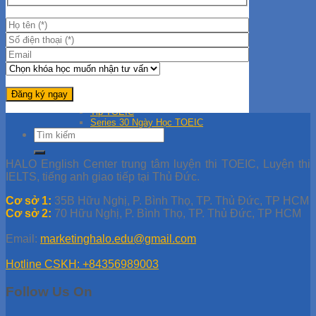
Hướng Dẫn Giải Đề IELTS
Học IELTS Online
Tips Học IELTS
Tài liệu TOEIC
Đề thi thử TOEIC
Giải đề TOEIC
Giải đề ETS 2019
Giải đề ETS 2021
Giải đề ETS 2020
Học TOEIC Online
Tip TOEIC
Series 30 Ngày Học TOEIC
HALO English Center trung tâm luyện thi TOEIC, Luyện thi
IELTS, tiếng anh giao tiếp tại Thủ Đức.
Cơ sở 1:
35B Hữu Nghị, P. Bình Thọ, TP. Thủ Đức, TP HCM
Cơ sở 2:
70 Hữu Nghị, P. Bình Thọ, TP. Thủ Đức, TP HCM
Email:
marketinghalo.edu@gmail.com
Hotline CSKH: +84356989003
Follow Us On