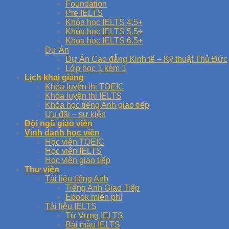
Foundation
Pre IELTS
Khóa học IELTS 4.5+
Khóa học IELTS 5.5+
Khóa học IELTS 6.5+
Dự Án
Dự Án Cao đẳng Kinh tế – Kỹ thuật Thủ Đức
Lớp học 1 kèm 1
Lịch khai giảng
Khóa luyện thi TOEIC
Khóa luyện thi IELTS
Khóa học tiếng Anh giao tiếp
Ưu đãi – sự kiện
Đội ngũ giáo viên
Vinh danh học viên
Học viên TOEIC
Học viên IELTS
Học viên giao tiếp
Thư viện
Tài liệu tiếng Anh
Tiếng Anh Giao Tiếp
Ebook miễn phí
Tài liệu IELTS
Từ Vựng IELTS
Bài mẫu IELTS