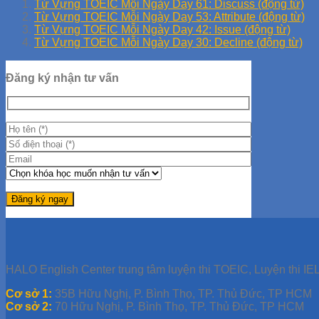
Từ Vựng TOEIC Mỗi Ngày Day 61: Discuss (động từ)
Từ Vựng TOEIC Mỗi Ngày Day 53: Attribute (động từ)
Từ Vựng TOEIC Mỗi Ngày Day 42: Issue (động từ)
Từ Vựng TOEIC Mỗi Ngày Day 30: Decline (động từ)
Đăng ký nhận tư vấn
HALO English Center trung tâm luyện thi TOEIC, Luyện thi IEL
Cơ sở 1:
35B Hữu Nghị, P. Bình Thọ, TP. Thủ Đức, TP HCM
Cơ sở 2:
70 Hữu Nghị, P. Bình Thọ, TP. Thủ Đức, TP HCM