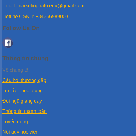
Email:
marketinghalo.edu@gmail.com
Hotline CSKH: +84356989003
Follow Us On
Thông tin chung
Về chúng tôi
Câu hỏi thường gặp
Tin tức - hoạt động
Đội ngũ giảng dạy
Thông tin thanh toán
Tuyển dụng
Nội quy học viên