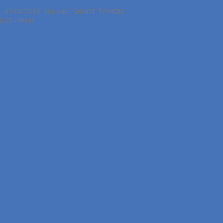
p: 07/04/2016, Nơi cấp: SKHDT TP.HCM
ồ Chí Minh