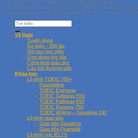
Copyright © Công Ty TNHH Tư Vấn & Giáo Dục Thiên Bảo
Giấy chứng nhận doanh nghiệp số: 0313739102, Ngày cấp giấy phé
Trụ Sở Chính Tại 70 Hữu Nghị, Phường Bình Thọ, TP Thủ Đức, TP H
Về Halo
Tuyển dụng
Sự kiện – Đối tác
Nội quy học viên
Ứng dụng học tập
Công khai giáo dục
Câu hỏi thường gặp
Khóa học
Lộ trình TOEIC 750+
Foundation
TOEIC Entryway
TOEIC Gateway 550
TOEIC Pathway 650
TOEIC Runway 750
TOEIC Writing – Speaking 240
Lộ trình giao tiếp
Giao tiếp SpeakUp
Giao tiếp Fluentalk
Lộ trình học IELTS