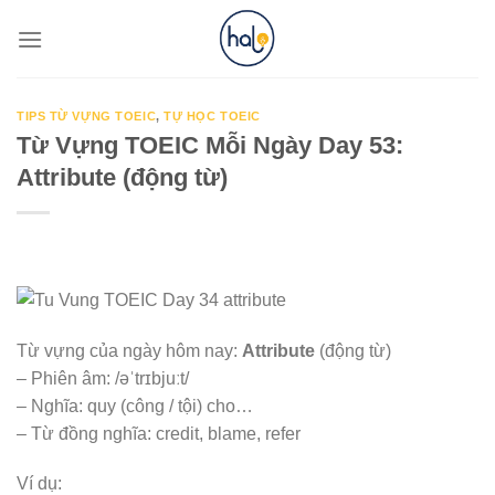
Skip
to
content
TIPS TỪ VỰNG TOEIC
,
TỰ HỌC TOEIC
Từ Vựng TOEIC Mỗi Ngày Day 53:
Attribute (động từ)
Từ vựng của ngày hôm nay:
Attribute
(động từ)
– Phiên âm: /əˈtrɪbjuːt/
– Nghĩa: quy (công / tội) cho…
– Từ đồng nghĩa: credit, blame, refer
Ví dụ: