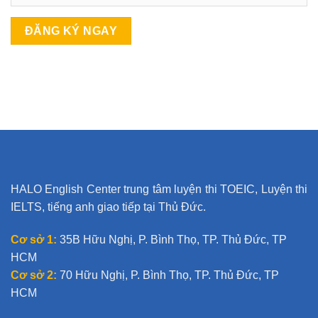
A
l
t
e
r
n
a
t
HALO English Center trung tâm luyện thi TOEIC, Luyện thi
i
IELTS, tiếng anh giao tiếp tại Thủ Đức.
v
e
Cơ sở 1:
35B Hữu Nghị, P. Bình Thọ, TP. Thủ Đức, TP
:
HCM
Cơ sở 2:
70 Hữu Nghị, P. Bình Thọ, TP. Thủ Đức, TP
HCM