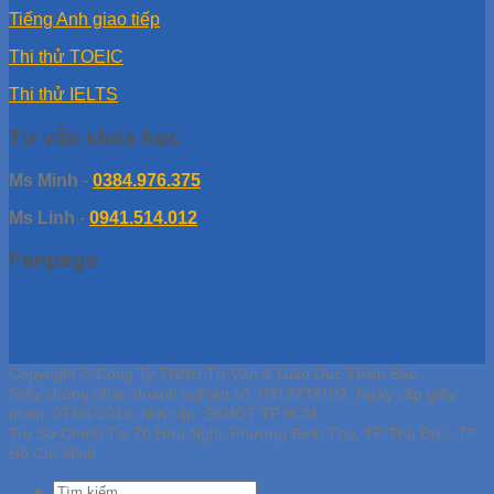
Tiếng Anh giao tiếp
Thi thử TOEIC
Thi thử IELTS
Tư vấn khóa học
Ms Minh
-
0384.976.375
Ms Linh
-
0941.514.012
Fanpage
Copyright © Công Ty TNHH Tư Vấn & Giáo Dục Thiên Bảo
Giấy chứng nhận doanh nghiệp số: 0313739102, Ngày cấp giấy
phép: 07/04/2016, Nơi cấp: SKHDT TP.HCM
Trụ Sở Chính Tại 70 Hữu Nghị, Phường Bình Thọ, TP Thủ Đức, TP
Hồ Chí Minh