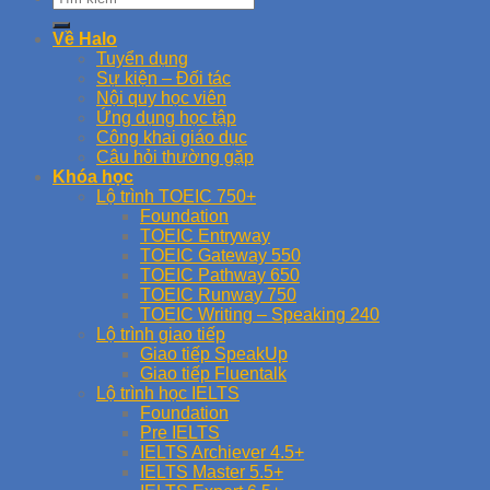
Về Halo
Tuyển dụng
Sự kiện – Đối tác
Nội quy học viên
Ứng dụng học tập
Công khai giáo dục
Câu hỏi thường gặp
Khóa học
Lộ trình TOEIC 750+
Foundation
TOEIC Entryway
TOEIC Gateway 550
TOEIC Pathway 650
TOEIC Runway 750
TOEIC Writing – Speaking 240
Lộ trình giao tiếp
Giao tiếp SpeakUp
Giao tiếp Fluentalk
Lộ trình học IELTS
Foundation
Pre IELTS
IELTS Archiever 4.5+
IELTS Master 5.5+