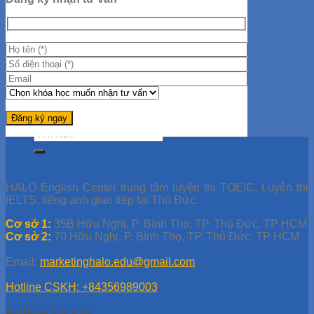
Hướng Dẫn Giải Đề IELTS
Học IELTS Online
Tips Học IELTS
Tài liệu TOEIC
Đề thi thử TOEIC
Giải đề TOEIC
Giải đề ETS 2019
Giải đề ETS 2021
Giải đề ETS 2020
Học TOEIC Online
Tip TOEIC
Series 30 Ngày Học TOEIC
HALO English Center trung tâm luyện thi TOEIC, Luyện thi
IELTS, tiếng anh giao tiếp tại Thủ Đức.
Cơ sở 1:
35B Hữu Nghị, P. Bình Thọ, TP. Thủ Đức, TP HCM
Cơ sở 2:
70 Hữu Nghị, P. Bình Thọ, TP. Thủ Đức, TP HCM
Email:
marketinghalo.edu@gmail.com
Hotline CSKH: +84356989003
Follow Us On