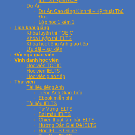
IELTS Expert 6.5+
Dự Án
Dự Án Cao đẳng Kinh tế – Kỹ thuật Thủ
Đức
Lớp học 1 kèm 1
Lịch khai giảng
Khóa luyện thi TOEIC
Khóa luyện thi IELTS
Khóa học tiếng Anh giao tiếp
Ưu đãi – sự kiện
Đội ngũ giáo viên
Vinh danh học viên
Học viên TOEIC
Học viên IELTS
Học viên giao tiếp
Thư viện
Tài liệu tiếng Anh
Tiếng Anh Giao Tiếp
Ebook miễn phí
Tài liệu IELTS
Từ Vựng IELTS
Bài mẫu IELTS
Chiến thuật làm bài IELTS
Hướng Dẫn Giải Đề IELTS
Học IELTS Online