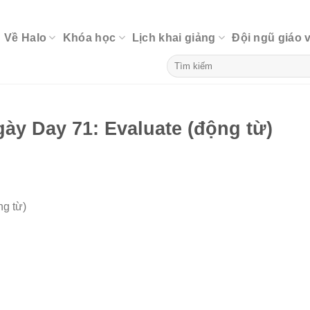
Về Halo
Khóa học
Lịch khai giảng
Đội ngũ giáo 
y Day 71: Evaluate (động từ)
g từ)