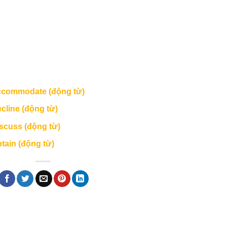
ccommodate (động từ)
line (động từ)
uss (động từ)
ain (động từ)