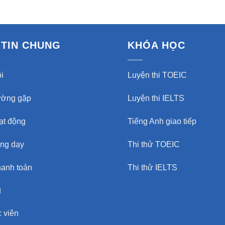
TIN CHUNG
KHÓA HỌC
i
Luyện thi TOEIC
ường gặp
Luyện thi IELTS
oạt động
Tiếng Anh giao tiếp
ảng dạy
Thi thử TOEIC
hanh toán
Thi thử IELTS
g
 viên