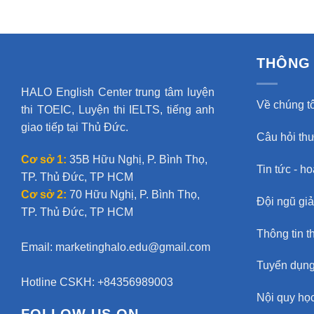
THÔNG 
HALO English Center trung tâm luyện
Về chúng tô
thi TOEIC, Luyện thi IELTS, tiếng anh
giao tiếp tại Thủ Đức.
Câu hỏi th
Cơ sở 1:
35B Hữu Nghị, P. Bình Thọ,
Tin tức - h
TP. Thủ Đức, TP HCM
Cơ sở 2:
70 Hữu Nghị, P. Bình Thọ,
Đội ngũ gi
TP. Thủ Đức, TP HCM
Thông tin t
Email:
marketinghalo.edu@gmail.com
Tuyển dụn
Hotline CSKH: +84356989003
Nội quy học
FOLLOW US ON