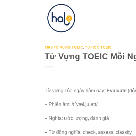
Skip
to
content
TIPS TỪ VỰNG TOEIC
,
TỰ HỌC TOEIC
Từ Vựng TOEIC Mỗi Ngà
Từ vựng của ngày hôm nay:
Evaluate
(độn
– Phiên âm: /ɪˈvæl.ju.eɪt/
– Nghĩa: ước lượng, đánh giá
– Từ đồng nghĩa: check, assess, classify