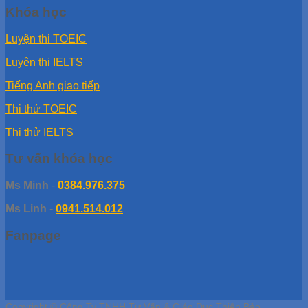
Khóa học
Luyện thi TOEIC
Luyện thi IELTS
Tiếng Anh giao tiếp
Thi thử TOEIC
Thi thử IELTS
Tư vấn khóa học
Ms Minh
-
0384.976.375
Ms Linh
-
0941.514.012
Fanpage
Copyright © Công Ty TNHH Tư Vấn & Giáo Dục Thiên Bảo