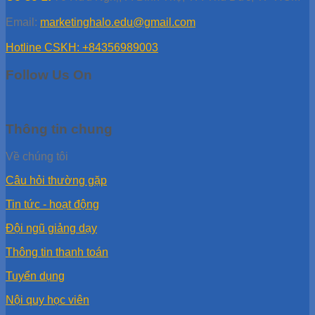
Email:
marketinghalo.edu@gmail.com
Hotline CSKH: +84356989003
Follow Us On
Thông tin chung
Về chúng tôi
Câu hỏi thường gặp
Tin tức - hoạt động
Đội ngũ giảng dạy
Thông tin thanh toán
Tuyển dụng
Nội quy học viên