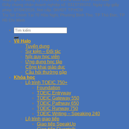
Giấy chứng nhận doanh nghiệp số: 0313739102, Ngày cấp giấy
phép: 07/04/2016, Nơi cấp: SKHDT TP.HCM
Trụ Sở Chính Tại 70 Hữu Nghị, Phường Bình Thọ, TP Thủ Đức, TP
Hồ Chí Minh
Về Halo
Tuyển dụng
Sự kiện – Đối tác
Nội quy học viên
Ứng dụng học tập
Công khai giáo dục
Câu hỏi thường gặp
Khóa học
Lộ trình TOEIC 750+
Foundation
TOEIC Entryway
TOEIC Gateway 550
TOEIC Pathway 650
TOEIC Runway 750
TOEIC Writing – Speaking 240
Lộ trình giao tiếp
Giao tiếp SpeakUp