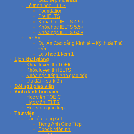
Giao tiếp Fluentalk
Lộ trình học IELTS
Foundation
Pre IELTS
Khóa học IELTS 4.5+
Khóa học IELTS 5.5+
Khóa học IELTS 6.5+
Dự Án
Dự Án Cao đẳng Kinh tế – Kỹ thuật Thủ
Đức
Lớp học 1 kèm 1
Lịch khai giảng
Khóa luyện thi TOEIC
Khóa luyện thi IELTS
Khóa học tiếng Anh giao tiếp
Ưu đãi – sự kiện
Đội ngũ giáo viên
Vinh danh học viên
Học viên TOEIC
Học viên IELTS
Học viên giao tiếp
Thư viện
Tài liệu tiếng Anh
Tiếng Anh Giao Tiếp
Ebook miễn phí