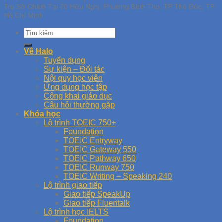
Trụ Sở Chính Tại 70 Hữu Nghị, Phường Bình Thọ, TP Thủ Đức, TP
Hồ Chí Minh
Về Halo
Tuyển dụng
Sự kiện – Đối tác
Nội quy học viên
Ứng dụng học tập
Công khai giáo dục
Câu hỏi thường gặp
Khóa học
Lộ trình TOEIC 750+
Foundation
TOEIC Entryway
TOEIC Gateway 550
TOEIC Pathway 650
TOEIC Runway 750
TOEIC Writing – Speaking 240
Lộ trình giao tiếp
Giao tiếp SpeakUp
Giao tiếp Fluentalk
Lộ trình học IELTS
Foundation