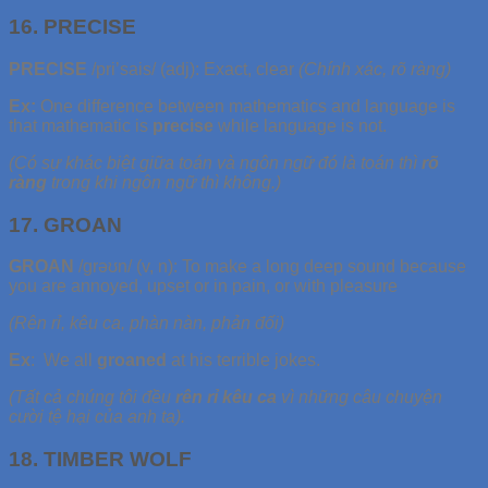
16. PRECISE
PRECISE
/pri’sais/ (adj): Exact, clear
(Chính xác, rõ ràng)
Ex:
One difference between mathematics and language is
that mathematic is
precise
while language is not.
(Có sự khác biệt giữa toán và ngôn ngữ đó là toán thì
rõ
ràng
trong khi ngôn ngữ thì không.)
17. GROAN
GROAN
/ɡrəʊn/ (v, n): To make a long deep sound because
you are annoyed, upset or in pain, or with pleasure
(Rên rỉ, kêu ca, phàn nàn, phản đối)
Ex
:
We all
groaned
at his terrible jokes.
(Tất cả chúng tôi đều
rên rỉ kêu ca
vì những câu chuyện
cười tệ hại của anh ta).
18. TIMBER WOLF