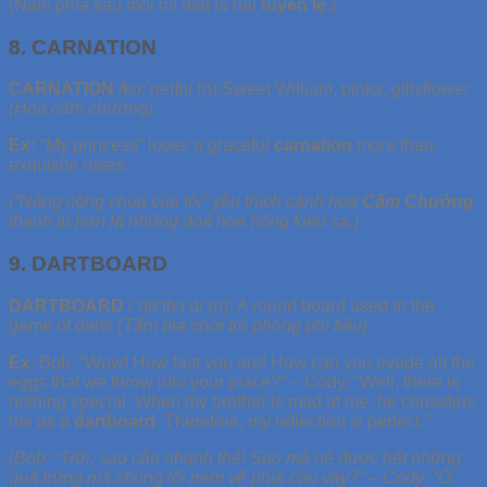
(Nằm phía sau mỗi mí mắt là hai
tuyến lệ
.)
8. CARNATION
CARNATION
/kɑ:’nei∫n/ (n):Sweet William, pinks, gillyflower
(Hoa cẩm chướng)
Ex:
“My princess” loves a graceful
carnation
more than
exquisite roses.
(“Nàng công chúa của tôi” yêu thích cánh hoa
Cẩm Chướng
thanh tú hơn là những đoá hoa hồng kiêu sa.)
9. DARTBOARD
DARTBOARD
/ˈdɑːtbɔːd/ (n): A round board used in the
game of darts
(Tấm bia chơi trò phóng phi tiêu)
Ex
: Bob: “Wow! How fast you are! How can you evade all the
eggs that we throw into your place?” – Cody: “Well, there is
nothing special. When my brother is mad at me, he considers
me as a
dartboard
. Therefore, my reflection is perfect.”
(Bob: “Trời, sao cậu nhanh thế! Sao mà né được hết những
quả trứng mà chúng tôi ném về phía cậu vậy?” – Cody: “Ờ,