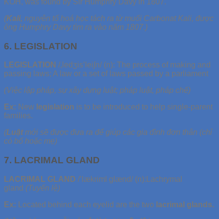
KOH, was found by Sir Humphry Davy in 1807.
(
Kali,
nguyên tố hoá học tách ra từ muối Carbonat Kali, được
ông Humphry Davy tìm ra vào năm 1807.)
6. LEGISLATION
LEGISLATION
/,ledʒis’lei∫n/ (n): The process of making and
passing laws; A law or a set of laws passed by a parliament
(Việc lập pháp, sự xây dựng luật; pháp luật, pháp chế)
Ex:
New
legislation
is to be introduced to help single-parent
families.
(
Luật
mới sẽ được đưa ra để giúp các gia đình đơn thân (chỉ
có bố hoặc mẹ)
7. LACRIMAL GLAND
LACRIMAL GLAND
/’lækriml glænd/ (n):Lachrymal
gland
(Tuyến lệ)
Ex:
Located behind each eyelid are the two
lacrimal glands.