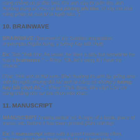
cũng chẳng có gì đặc biệt. Khi anh của tớ giận lên, ảnh
thường dùng tớ như cái
bia phóng phi tiêu
. Vì vậy mà khả
năng phản xạ của tớ là tuyệt hảo. ”)
10. BRAINWAVE
BRAINWAVE
/’breinweiv/ (n): Sudden inspiration,
impromptu
(Ngẫu hứng, ý tưởng hay bất chợt)
Ex:
Tod: “Ask him. As usual, he likes a silly but sometime he
has a
brainwave.
” –
Riley: “Ok, let’s wing it! I have no
choice.”
(Tod: “Hỏi anh ta thử xem. Bình thường thì anh ấy giống như
một tên ngốc nhưng đôi lúc anh ta cũng có những ý
tưởng
hay bất chợt đó.
”
– Riley: “Thôi được, liều vậy! Chứ chị
cũng chẳng còn sự lựa chọn nào khác.
11. MANUSCRIPT
MANUSCRIPT
/’mænjuskript/ (n): A copy of a book, piece of
music, etc. before it has been printed
(Bản viết tay)
Ex:
A
manuscript
letter with a good handwriting often
touches your lovers more easily than a typed one.