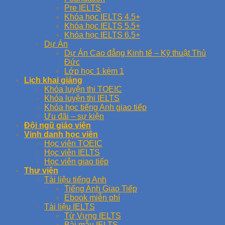
Pre IELTS
Khóa học IELTS 4.5+
Khóa học IELTS 5.5+
Khóa học IELTS 6.5+
Dự Án
Dự Án Cao đẳng Kinh tế – Kỹ thuật Thủ
Đức
Lớp học 1 kèm 1
Lịch khai giảng
Khóa luyện thi TOEIC
Khóa luyện thi IELTS
Khóa học tiếng Anh giao tiếp
Ưu đãi – sự kiện
Đội ngũ giáo viên
Vinh danh học viên
Học viên TOEIC
Học viên IELTS
Học viên giao tiếp
Thư viện
Tài liệu tiếng Anh
Tiếng Anh Giao Tiếp
Ebook miễn phí
Tài liệu IELTS
Từ Vựng IELTS
Bài mẫu IELTS