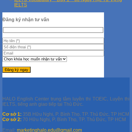
IELTS
Đăng ký nhận tư vấn
HALO English Center trung tâm luyện thi TOEIC, Luyện thi
IELTS, tiếng anh giao tiếp tại Thủ Đức.
Cơ sở 1:
35B Hữu Nghị, P. Bình Thọ, TP. Thủ Đức, TP HCM
Cơ sở 2:
70 Hữu Nghị, P. Bình Thọ, TP. Thủ Đức, TP HCM
Email:
marketinghalo.edu@gmail.com