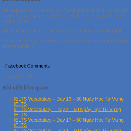
Aerospace
/’eərouspeis/ (n): The industry of building aircraft,
vehicles and equipment to be sent into space
(Ngành hàng
không vũ trụ)
Ex:
Cosmography is a science researching on
aerospace.
(Vũ trụ học là một môn khoa học nghiên cứu về
ngành hàng
không vũ trụ
.)
Facebook Comments
Lượt xem:
199
Bài viết liên quan:
IELTS Vocabulary – Day 13 – 60 Ngày Học Từ Vựng
IELTS
IELTS Vocabulary – Day 2 – 60 Ngày Học Từ Vựng
IELTS
IELTS Vocabulary – Day 17 – 60 Ngày Học Từ Vựng
IELTS
IELTS Vocabulary – Day 1 – 60 Ngày Học Từ Vựng