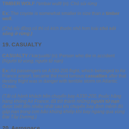
TIMBER WOLF
/’timbər wulf/ (n):
Chó sói rừng
Ex:
The coyote is somewhat smaller in size than a
timber
wolf.
(Chó sói đồng cỏ thì có kích thước nhỏ hơn loài
chó sói
sống ở rừng.)
19. CASUALTY
CASUALTY
/ˈkæʒuəlti/ (n): Person who die in accident
(Người tử vong, người tử nạn)
Ex:
All passengers on A330-200 flight, which belonged to Air
France airport, became the most famous
casualties
after that
destiny flight was in danger with terrible storm on Atlantic
Ocean.
(Tất cả hành khách trên chuyến bay A330-200, thuộc hãng
hàng không Air France, đã trở thành những
người tử nạn
được biết đến nhiều nhất sau khi chuyến bay định mệnh đó
gặp nạn trong cơn bão khủng khiếp khi bay ngang qua vùng
Đại Tây Dương.)
20. Aerospace