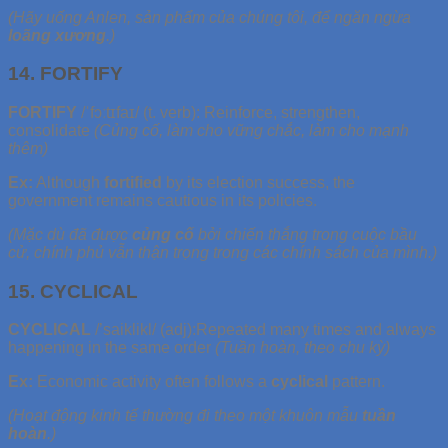
(Hãy uống Anlen,
sản phẩm của chúng tôi,
để ngăn ngừa
loãng xương
.)
14. FORTIFY
FORTIFY
/ˈfɔːtɪfaɪ/ (t. verb): Reinforce, strengthen,
consolidate
(Củng cố, làm cho vững chắc, làm cho mạnh
thêm)
Ex:
Although
fortified
by its election success, the
government remains cautious in its policies.
(Mặc dù đã được
củng cố
bởi chiến thắng trong cuộc bầu
cử, chính phủ vẫn thận trọng trong các chính sách của mình.)
15. CYCLICAL
CYCLICAL
/’saiklikl/ (adj):Repeated many times and always
happening in the same order
(Tuần hoàn, theo chu kỳ)
Ex:
Economic activity often follows a
cyclical
pattern.
(Hoạt động kinh tế thường đi theo một khuôn mẫu
tuần
hoàn
.)