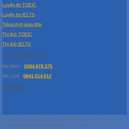
Luyện thi TOEIC
Luyện thi IELTS
Tiếng Anh giao tiếp
Thi thử TOEIC
Thi thử IELTS
Tư vấn khóa học
Ms Minh
-
0384.976.375
Ms Linh
-
0941.514.012
Fanpage
Copyright © Công Ty TNHH Tư Vấn & Giáo Dục Thiên Bảo
Giấy chứng nhận doanh nghiệp số: 0313739102, Ngày cấp giấy
phép: 07/04/2016, Nơi cấp: SKHDT TP.HCM