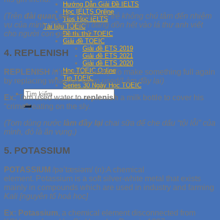
Hướng Dẫn Giải Đề IELTS
Học IELTS Online
(Trên
đài quan sát
, người lính trẻ không chú tâm đến nhiệm
Tips Học IELTS
vụ của mình. Tâm trí anh đang dồn hết vào lá thư anh
viết
Tài liệu TOEIC
cho người con gái anh yêu.)
Đề thi thử TOEIC
Giải đề TOEIC
Giải đề ETS 2019
4. REPLENISH
Giải đề ETS 2021
Giải đề ETS 2020
Học TOEIC Online
REPLENISH
/ri’pleni∫/ (t. verb): To make something full again
Tip TOEIC
by replacing what has been used
(Làm đầy lại)
Series 30 Ngày Học TOEIC
Ex:
Tom used water to
replenish
a milk bottle to cover his
“crime”, eating on the sly.
(Tom dùng nước
làm đầy lại
chai sữa để che dấu “tội lỗi” của
mình, đó là ăn vụng.)
5. POTASSIUM
POTASSIUM
/pə’tæsiəm/ (n):A chemical
element. Potassium is a soft silver-white metal that exists
mainly in compounds which are used in industry and farming
Kali [nguyên tố hoá học]
Ex:
Potassium
, a chemical element disconnected from