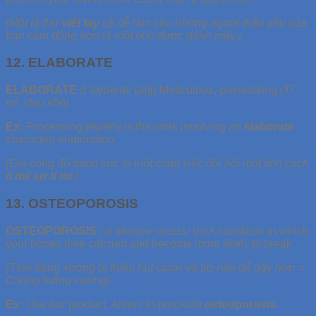
(Một lá thư
viết tay
sẽ dễ làm cho những người thân yêu của
bạn cảm động hơn là một bức được đánh máy.)
12. ELABORATE
ELABORATE
/ɪˈlæbərət/ (adj):Meticulous, painstaking
(Tỉ
mỉ, chịu khó)
Ex
:
Processing jewelry is the work involving an
elaborate
character/ elaboration.
(Gia công đồ trang sức là một công việc đòi hỏi một tính cách
tỉ mỉ/ sự tỉ mỉ
.)
13. OSTEOPOROSIS
OSTEOPOROSIS
/ˌɑːstiəʊpəˈrəʊsɪs/ (n):A condition in which
your bones lose calcium and become more likely to break
(Tình trạng xương bị thiếu hụt canxi và trở nên dễ gãy hơn =
Chứng loãng xương)
Ex:
Use our product, Anlen, to preclude
osteoporosis.