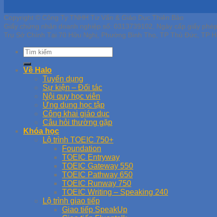
Copyright © Công Ty TNHH Tư Vấn & Giáo Dục Thiên Bảo
Giấy chứng nhận doanh nghiệp số: 0313739102, Ngày cấp giấy phé
Trụ Sở Chính Tại 70 Hữu Nghị, Phường Bình Thọ, TP Thủ Đức, TP H
Về Halo
Tuyển dụng
Sự kiện – Đối tác
Nội quy học viên
Ứng dụng học tập
Công khai giáo dục
Câu hỏi thường gặp
Khóa học
Lộ trình TOEIC 750+
Foundation
TOEIC Entryway
TOEIC Gateway 550
TOEIC Pathway 650
TOEIC Runway 750
TOEIC Writing – Speaking 240
Lộ trình giao tiếp
Giao tiếp SpeakUp