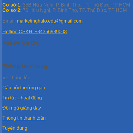
Cơ sở 1:
35B Hữu Nghị, P. Bình Thọ, TP. Thủ Đức, TP HCM
Cơ sở 2:
70 Hữu Nghị, P. Bình Thọ, TP. Thủ Đức, TP HCM
Email:
marketinghalo.edu@gmail.com
Hotline CSKH: +84356989003
Follow Us On
Thông tin chung
Về chúng tôi
Câu hỏi thường gặp
Tin tức - hoạt động
Đội ngũ giảng dạy
Thông tin thanh toán
Tuyển dụng