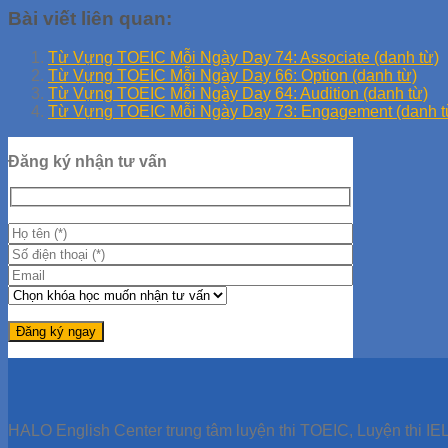
Bài viết liên quan:
Từ Vựng TOEIC Mỗi Ngày Day 74: Associate (danh từ)
Từ Vựng TOEIC Mỗi Ngày Day 66: Option (danh từ)
Từ Vựng TOEIC Mỗi Ngày Day 64: Audition (danh từ)
Từ Vựng TOEIC Mỗi Ngày Day 73: Engagement (danh t
Đăng ký nhận tư vấn
HALO English Center trung tâm luyện thi TOEIC, Luyện thi IEL