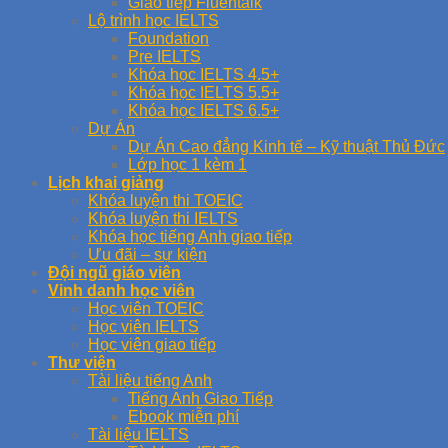
Giao tiếp Fluentalk
Lộ trình học IELTS
Foundation
Pre IELTS
Khóa học IELTS 4.5+
Khóa học IELTS 5.5+
Khóa học IELTS 6.5+
Dự Án
Dự Án Cao đẳng Kinh tế – Kỹ thuật Thủ Đức
Lớp học 1 kèm 1
Lịch khai giảng
Khóa luyện thi TOEIC
Khóa luyện thi IELTS
Khóa học tiếng Anh giao tiếp
Ưu đãi – sự kiện
Đội ngũ giáo viên
Vinh danh học viên
Học viên TOEIC
Học viên IELTS
Học viên giao tiếp
Thư viện
Tài liệu tiếng Anh
Tiếng Anh Giao Tiếp
Ebook miễn phí
Tài liệu IELTS