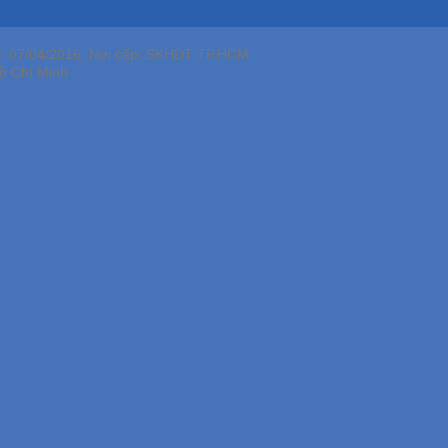
p: 07/04/2016, Nơi cấp: SKHDT TP.HCM
ồ Chí Minh