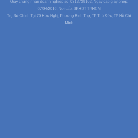
Giấy chứng nhận doanh nghiệp số: 0313739102, Ngày cấp giấy phép:
07/04/2016, Nơi cấp: SKHDT TP.HCM
Trụ Sở Chính Tại 70 Hữu Nghị, Phường Bình Thọ, TP Thủ Đức, TP Hồ Chí
Minh