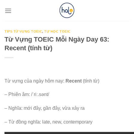
Skip
to
content
TIPS TỪ VỰNG TOEIC
,
TỰ HỌC TOEIC
Từ Vựng TOEIC Mỗi Ngày Day 63:
Recent (tính từ)
Từ vựng của ngày hôm nay:
Recent
(tính từ)
– Phiên âm: /ˈriː.sənt/
– Nghĩa: mới đây, gần đây, vừa xảy ra
– Từ đồng nghĩa: late, new, contemporary