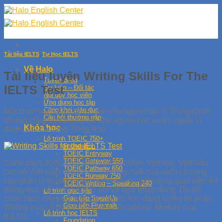
Skip
to
content
Tài liệu IELTS
,
Tự Học IELTS
Về Halo
Tài liệu luyện Writing Skills For The
Tuyển dụng
IELTS Test
Sự kiện – Đối tác
Nội quy học viên
Ứng dụng học tập
Công khai giáo dục
Một cuốn sách nữa được viết cho người học ở Trung Quốc
Câu hỏi thường gặp
nhưng cũng có rất hữu ích cho người học nước ngoài vì
Khóa học
được viết cả bằng Tiếng Anh.
Lộ trình TOEIC 750+
Foundation
TOEIC Entryway
TOEIC Gateway 550
Cuốn sách được chia làm 3 phần chính: Viết thư, Viết báo
TOEIC Pathway 650
cáo và Viết luận. Ngoài ra, chương cuối của sách có cung
TOEIC Runway 750
cấp phần lý thuyết và bài tập để tăng chất lượng giao tiếp lên
TOEIC Writing – Speaking 240
thông qua việc sử dụng từ nối và ngữ pháp đúng. Do đó
Lộ trình giao tiếp
cuốn sách này phù hợp cho người học đang luyện thi phần
Giao tiếp SpeakUp
Giao tiếp Fluentalk
Writing của cả đề thi General và Academic Module của
Lộ trình học IELTS
IELTS.
Foundation