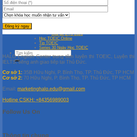
Học IELTS Online
Tips Học IELTS
Tài liệu TOEIC
Đề thi thử TOEIC
Giải đề TOEIC
Giải đề ETS 2019
Giải đề ETS 2021
Giải đề ETS 2020
Học TOEIC Online
Tip TOEIC
Series 30 Ngày Học TOEIC
HALO English Center trung tâm luyện thi TOEIC, Luyện thi
IELTS, tiếng anh giao tiếp tại Thủ Đức.
Cơ sở 1:
35B Hữu Nghị, P. Bình Thọ, TP. Thủ Đức, TP HCM
Cơ sở 2:
70 Hữu Nghị, P. Bình Thọ, TP. Thủ Đức, TP HCM
Email:
marketinghalo.edu@gmail.com
Hotline CSKH: +84356989003
Follow Us On
Thông tin chung