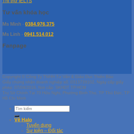
Thi thử IELTS
Tư vấn khóa học
Ms Minh
-
0384.976.375
Ms Linh
-
0941.514.012
Fanpage
Copyright © Công Ty TNHH Tư Vấn & Giáo Dục Thiên Bảo
Giấy chứng nhận doanh nghiệp số: 0313739102, Ngày cấp giấy
phép: 07/04/2016, Nơi cấp: SKHDT TP.HCM
Trụ Sở Chính Tại 70 Hữu Nghị, Phường Bình Thọ, TP Thủ Đức, TP
Hồ Chí Minh
Về Halo
Tuyển dụng
Sự kiện – Đối tác