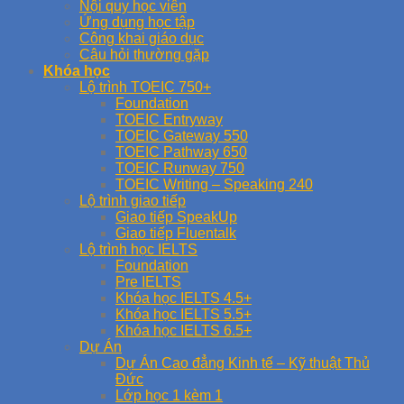
Nội quy học viên
Ứng dụng học tập
Công khai giáo dục
Câu hỏi thường gặp
Khóa học
Lộ trình TOEIC 750+
Foundation
TOEIC Entryway
TOEIC Gateway 550
TOEIC Pathway 650
TOEIC Runway 750
TOEIC Writing – Speaking 240
Lộ trình giao tiếp
Giao tiếp SpeakUp
Giao tiếp Fluentalk
Lộ trình học IELTS
Foundation
Pre IELTS
Khóa học IELTS 4.5+
Khóa học IELTS 5.5+
Khóa học IELTS 6.5+
Dự Án
Dự Án Cao đẳng Kinh tế – Kỹ thuật Thủ
Đức
Lớp học 1 kèm 1