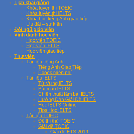
Lịch khai giảng
Khóa luyện thi TOEIC
Khóa luyện thi IELTS
Khóa học tiếng Anh giao tiếp
Ưu đãi – sự kiện
Đội ngũ giáo viên
Vinh danh học viên
Học viên TOEIC
Học viên IELTS
Học viên giao tiếp
Thư viện
Tài liệu tiếng Anh
Tiếng Anh Giao Tiếp
Ebook miễn phí
Tài liệu IELTS
Từ Vựng IELTS
Bài mẫu IELTS
Chiến thuật làm bài IELTS
Hướng Dẫn Giải Đề IELTS
Học IELTS Online
Tips Học IELTS
Tài liệu TOEIC
Đề thi thử TOEIC
Giải đề TOEIC
Giải đề ETS 2019