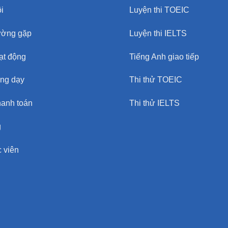
i
Luyện thi TOEIC
ường gặp
Luyện thi IELTS
oạt động
Tiếng Anh giao tiếp
ảng dạy
Thi thử TOEIC
hanh toán
Thi thử IELTS
g
 viên