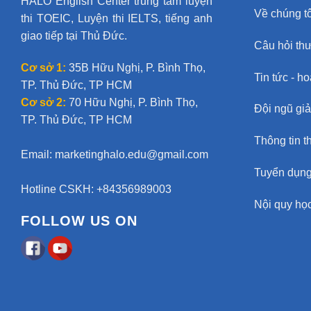
HALO English Center trung tâm luyện
Về chúng tô
thi TOEIC, Luyện thi IELTS, tiếng anh
giao tiếp tại Thủ Đức.
Câu hỏi th
Cơ sở 1:
35B Hữu Nghị, P. Bình Thọ,
Tin tức - h
TP. Thủ Đức, TP HCM
Cơ sở 2:
70 Hữu Nghị, P. Bình Thọ,
Đội ngũ gi
TP. Thủ Đức, TP HCM
Thông tin t
Email:
marketinghalo.edu@gmail.com
Tuyển dụn
Hotline CSKH: +84356989003
Nội quy học
FOLLOW US ON