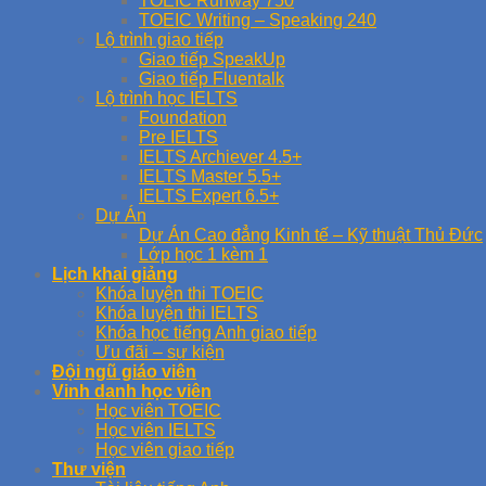
TOEIC Runway 750
TOEIC Writing – Speaking 240
Lộ trình giao tiếp
Giao tiếp SpeakUp
Giao tiếp Fluentalk
Lộ trình học IELTS
Foundation
Pre IELTS
IELTS Archiever 4.5+
IELTS Master 5.5+
IELTS Expert 6.5+
Dự Án
Dự Án Cao đẳng Kinh tế – Kỹ thuật Thủ Đức
Lớp học 1 kèm 1
Lịch khai giảng
Khóa luyện thi TOEIC
Khóa luyện thi IELTS
Khóa học tiếng Anh giao tiếp
Ưu đãi – sự kiện
Đội ngũ giáo viên
Vinh danh học viên
Học viên TOEIC
Học viên IELTS
Học viên giao tiếp
Thư viện