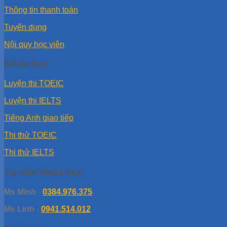
Thông tin thanh toán
Tuyển dụng
Nội quy học viên
Khóa học
Luyện thi TOEIC
Luyện thi IELTS
Tiếng Anh giao tiếp
Thi thử TOEIC
Thi thử IELTS
Tư vấn khóa học
Ms Minh
-
0384.976.375
Ms Linh
-
0941.514.012