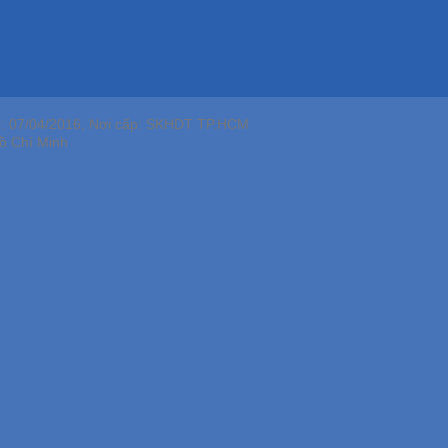
p: 07/04/2016, Nơi cấp: SKHDT TP.HCM
ồ Chí Minh