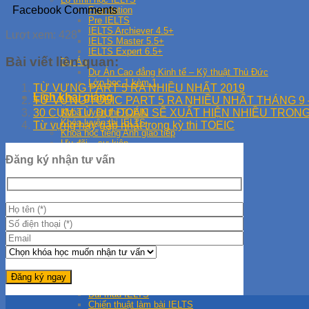
Facebook Comments
Foundation
Pre IELTS
IELTS Archiever 4.5+
Lượt xem:
428
IELTS Master 5.5+
IELTS Expert 6.5+
Bài viết liên quan:
Dự Án
Dự Án Cao đẳng Kinh tế – Kỹ thuật Thủ Đức
Lớp học 1 kèm 1
TỪ VỰNG PART 5 RA NHIỀU NHẤT 2019
Lịch khai giảng
TỪ VỰNG TOEIC PART 5 RA NHIỀU NHẤT THÁNG 9 
Khóa luyện thi TOEIC
30 CỤM TỪ DỰ ĐOÁN SẼ XUẤT HIỆN NHIỀU TRONG
Khóa luyện thi IELTS
Từ vựng hay gặp nhất trong kỳ thi TOEIC
Khóa học tiếng Anh giao tiếp
Ưu đãi – sự kiện
Đội ngũ giáo viên
Đăng ký nhận tư vấn
Vinh danh học viên
Học viên TOEIC
Học viên IELTS
Học viên giao tiếp
Thư viện
Tài liệu tiếng Anh
Tiếng Anh Giao Tiếp
Ebook miễn phí
Tài liệu IELTS
Từ Vựng IELTS
Bài mẫu IELTS
Chiến thuật làm bài IELTS