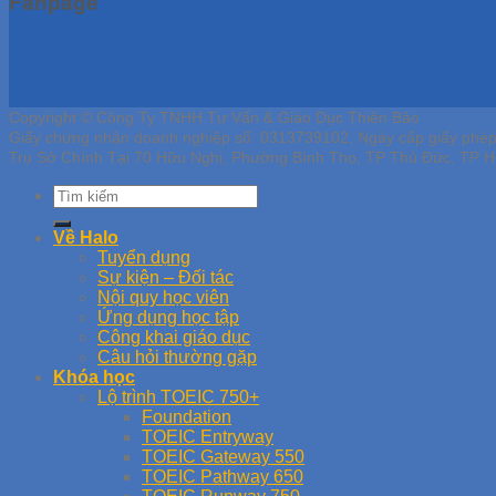
Fanpage
Copyright © Công Ty TNHH Tư Vấn & Giáo Dục Thiên Bảo
Giấy chứng nhận doanh nghiệp số: 0313739102, Ngày cấp giấy phé
Trụ Sở Chính Tại 70 Hữu Nghị, Phường Bình Thọ, TP Thủ Đức, TP H
Về Halo
Tuyển dụng
Sự kiện – Đối tác
Nội quy học viên
Ứng dụng học tập
Công khai giáo dục
Câu hỏi thường gặp
Khóa học
Lộ trình TOEIC 750+
Foundation
TOEIC Entryway
TOEIC Gateway 550
TOEIC Pathway 650