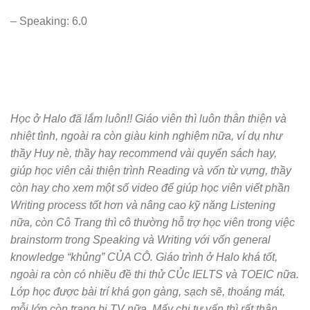
– Speaking: 6.0
Học ở Halo đã lắm luôn!! Giáo viên thì luôn thân thiện và
nhiệt tình, ngoài ra còn giàu kinh nghiệm nữa, ví dụ như
thầy Huy nè, thầy hay recommend vài quyển sách hay,
giúp học viên cải thiện trình Reading và vốn từ vựng, thầy
còn hay cho xem một số video để giúp học viên viết phần
Writing process tốt hơn và nâng cao kỹ năng Listening
nữa, còn Cô Trang thì cô thường hỗ trợ học viên trong việc
brainstorm trong Speaking và Writing với vốn general
knowledge “khủng” CỦA CÔ. Giáo trình ở Halo khá tốt,
ngoài ra còn có nhiều đề thi thử CỦc IELTS và TOEIC nữa.
Lớp học được bài trí khá gọn gàng, sạch sẽ, thoáng mát,
mỗi lớp còn trang bị TV nữa. Mấy chị tư vấn thì rất thân