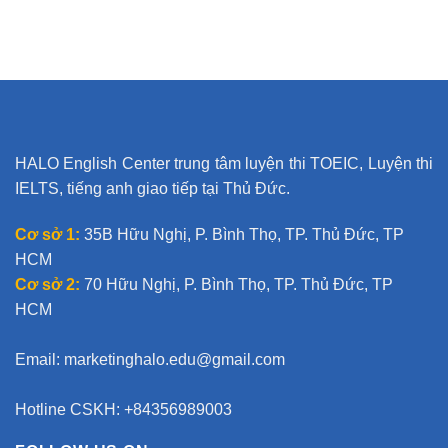
l
t
e
r
n
a
t
HALO English Center trung tâm luyện thi TOEIC, Luyện thi
i
IELTS, tiếng anh giao tiếp tại Thủ Đức.
v
e
Cơ sở 1:
35B Hữu Nghị, P. Bình Thọ, TP. Thủ Đức, TP
:
HCM
Cơ sở 2:
70 Hữu Nghị, P. Bình Thọ, TP. Thủ Đức, TP
HCM
Email:
marketinghalo.edu@gmail.com
Hotline CSKH: +84356989003