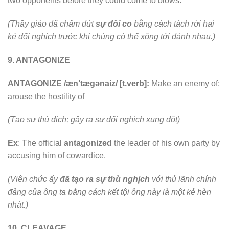
two opponents before they could come to blows.
(Thầy giáo đã chấm dứt
sự đôi co
bằng cách tách rời hai
kẻ đối nghịch trước khi chúng có thể xông tới đánh nhau.)
9. ANTAGONIZE
ANTAGONIZE /æn’tægənaiz/ [t.verb]:
Make an enemy of;
arouse the hostility of
(Tạo sự thù địch; gây ra sự đối nghịch xung đột)
Ex
: The official
antagonized
the leader of his own party by
accusing him of cowardice.
(Viên chức ấy
đã tạo ra sự thù nghịch
với thủ lãnh chính
đảng của ông ta bằng cách kết tội ông này là một kẻ hèn
nhát.)
10. CLEAVAGE