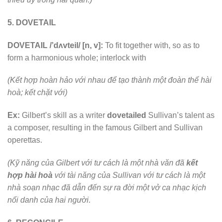
5. DOVETAIL
DOVETAIL /’dʌvteil/ [n, v]:
To fit together with, so as to
form a harmonious whole; interlock with
(Kết hợp hoàn hảo với nhau để tạo thành một đoàn thể hài
hoà; kết chặt với)
Ex:
Gilbert’s skill as a writer
dovetailed
Sullivan’s talent as
a composer, resulting in the famous Gilbert and Sullivan
operettas.
(Kỹ năng của Gilbert với tư cách là một nhà văn đã
kết
hợp hài hoà
với tài năng của Sullivan với tư cách là một
nhà soạn nhạc đã dẫn đến sự ra đời một vở ca nhạc kịch
nổi danh của hai người.