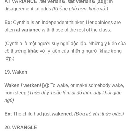
AT VARIANCE /æt’veriəns/, /ætˈværiəns/ [adj]:
In
disagreement; at odds
(Không phù hợp; khác với)
Ex:
Cynthia is an independent thinker. Her opinions are
often
at variance
with those of the rest of the class.
(Cynthia là một người suy nghĩ độc lập. Những ý kiến của
cô thường
khác
với ý kiến của những người khác trong
lớp.)
19. Waken
Waken /ˈweɪkən/ [v]:
To wake, or make somebody wake,
from sleep
(Thức dậy, hoặc làm ai đó thức dậy khỏi giấc
ngủ)
Ex:
The child had just
wakened
.
(Đứa trẻ vừa thức giấc.)
20. WRANGLE