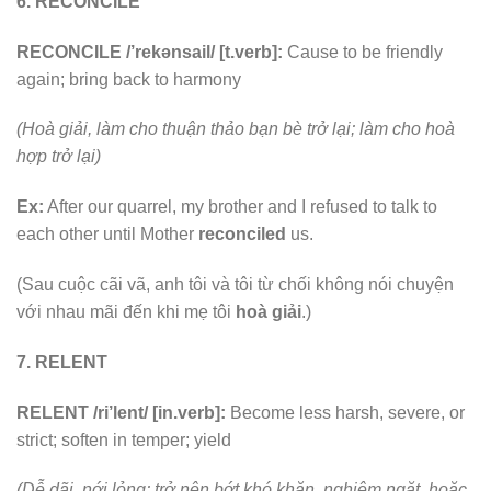
6. RECONCILE
RECONCILE /’rekənsail/ [t.verb]:
Cause to be friendly
again; bring back to harmony
(Hoà giải, làm cho thuận thảo bạn bè trở lại; làm cho hoà
hợp trở lại)
Ex:
After our quarrel, my brother and I refused to talk to
each other until Mother
reconciled
us.
(Sau cuộc cãi vã, anh tôi và tôi từ chối không nói chuyện
với nhau mãi đến khi mẹ tôi
hoà giải
.)
7. RELENT
RELENT /ri’lent/ [in.verb]:
Become less harsh, severe, or
strict; soften in temper; yield
(Dễ dãi, nới lỏng; trở nên bớt khó khăn, nghiêm ngặt, hoặc