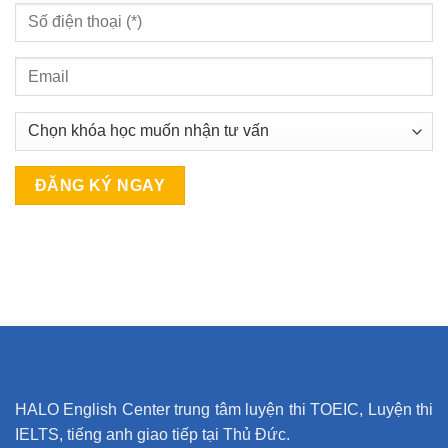
A
l
t
e
r
n
a
t
HALO English Center trung tâm luyện thi TOEIC, Luyện thi
i
IELTS, tiếng anh giao tiếp tại Thủ Đức.
v