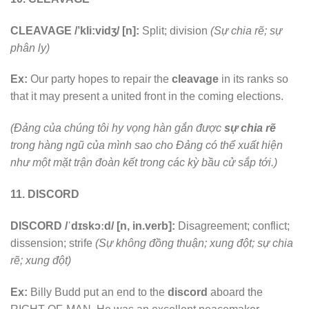
CLEAVAGE /’kli:vidʒ/ [n]:
Split; division
(Sự chia rẽ; sự
phân ly)
Ex:
Our party hopes to repair the
cleavage
in its ranks so
that it may present a united front in the coming elections.
(Đảng của chúng tôi hy vọng hàn gắn được
sự chia rẽ
trong hàng ngũ của mình sao cho Đảng có thể xuất hiện
như một mặt trận đoàn kết trong các kỳ bầu cử sắp tới.)
11. DISCORD
DISCORD /ˈdɪskɔːd/ [n, in.verb]:
Disagreement; conflict;
dissension; strife
(Sự không đồng thuận; xung đột; sự chia
rẽ; xung đột)
Ex:
Billy Budd put an end to the
discord
aboard the