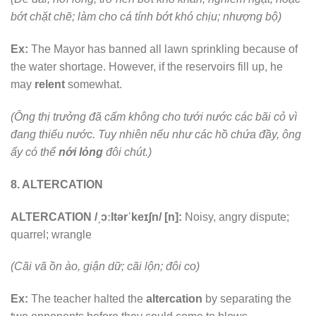
bớt chặt chẽ; làm cho cá tính bớt khó chịu; nhượng bộ)
Ex:
The Mayor has banned all lawn sprinkling because of
the water shortage. However, if the reservoirs fill up, he
may
relent
somewhat.
(Ông thị trưởng đã cấm không cho tưới nước các bãi cỏ vì
đang thiếu nước. Tuy nhiên nếu như các hồ chứa đầy, ông
ấy có thể
nới lỏng
đôi chút.)
8. ALTERCATION
ALTERCATION /ˌɔːltərˈkeɪʃn/ [n]:
Noisy, angry dispute;
quarrel; wrangle
(Cãi vã ồn ào, giận dữ; cãi lộn; đôi co)
Ex:
The teacher halted the
altercation
by separating the