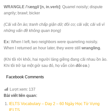
WRANGLE /’ræηgl/ [n, in.verb]:
Quarrel noisily; dispute
angrily; brawl; bicker
(Cãi vã ồn ào; tranh chấp giận dữ; đôi co; cãi vặt, cãi vã vì
những vấn đề không quan trọng)
Ex:
When I left, two neighbors were quarreling noisily.
When I returned an hour later, they were still
wrangling
.
(Khi tôi rời khỏi, hai người láng giềng đang cãi nhau ồn ào.
Khi tôi trở lại một giờ sau đó, họ vẫn còn
đôi co
.)
Facebook Comments
Lượt xem:
137
Bài viết liên quan:
IELTS Vocabulary – Day 2 – 60 Ngày Học Từ Vựng
IELTS