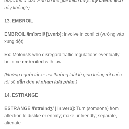
được thu ở cửa. Anh có thể giải thích được
sự chênh lệch
này không?)
13. EMBROIL
EMBROIL /im’brɔil/ [t.verb]:
Involve in conflict (vướng vào
xung đột)
Ex:
Motorists who disregard traffic regulations eventually
become
embroiled
with law.
(Những người lái xe coi thường luật lệ giao thông rốt cuộc
rồi sẽ
dẫn đến vi phạm luật pháp.
)
14. ESTRANGE
ESTRANGE /i’streindʒ/ [ in.verb]:
Turn (someone) from
affection to dislike or enmity; make unfriendly; separate,
alienate