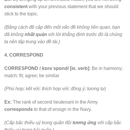
consistent
with your previous statement that we should
stick to the topic.
(Bằng cách đề cập đến một vấn đề không liên quan, bạn
đã không
nhất quán
với lời khẳng định trước đó là chúng
ta nên tập trung vào đề tài.)
4. CORRESPOND
CORRESPOND /ˌkɒrəˈspɒnd/ [in. verb]:
Be in harmony;
match; fit; agree; be similar
(Phù hợp; kết với; thích hợp với; đồng ý; tương tự)
Ex:
The rank of second lieutenant in the Army
corresponds
to that of ensign in the Navy.
(Cấp bậc thiếu uý trong quân đội
tương ứng
với cấp bậc
thiếu uý trong hải quân.)