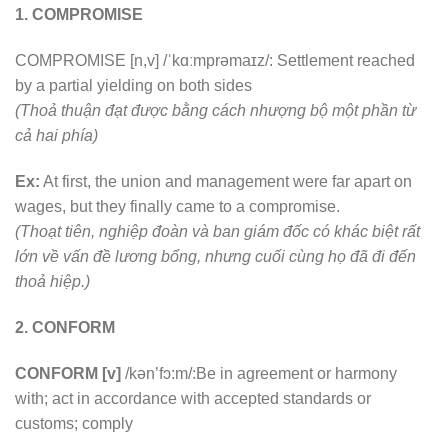
1. COMPROMISE
COMPROMISE [n,v] /ˈkɑːmprəmaɪz/: Settlement reached
by a partial yielding on both sides
(Thoả thuận đạt được bằng cách nhượng bộ một phần từ
cả hai phía)
Ex:
At first, the union and management were far apart on
wages, but they finally came to a compromise.
(Thoạt tiên, nghiệp đoàn và ban giám đốc có khác biệt rất
lớn về vấn đề lương bổng, nhưng cuối cùng họ đã đi đến
thoả hiệp.)
2. CONFORM
CONFORM [v]
/kən’fɔ:m/:Be in agreement or harmony
with; act in accordance with accepted standards or
customs; comply