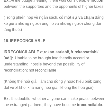
Ex:
At the budget hearing, there was considerable
friction
between the supporters and the opponents of higher taxes.
(Trong phiên họp về ngân sách, có
một sự va chạm
đáng
kể giữa những người ủng hộ và những người chống đối
tăng thuế.)
16. IRRECONCILABLE
IRRECONCILABLE /ɪˌrekənˈsaɪləbl/, /ɪˈrekənsaɪləbl/
[adj]:
Unable to be brought into friendly accord or
understanding; hostile beyond the possibility of
reconciliation; not reconcilable
(Không thể hoà giải; làm cho đồng ý hoặc hiểu biết; xung
đột vượt khỏi khả năng hoà giải; không thể hoà giải)
Ex:
It is doubtful whether anyone can make peace between
the estranged partners; they have become
irreconcilable.