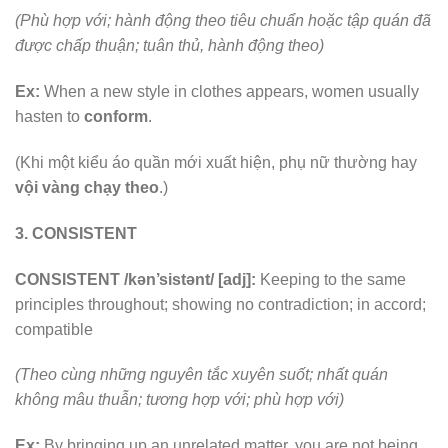
(Phù hợp với; hành động theo tiêu chuẩn hoặc tập quán đã
được chấp thuận; tuân thủ, hành động theo)
Ex:
When a new style in clothes appears, women usually
hasten to
conform
.
(Khi một kiểu áo quần mới xuất hiện, phụ nữ thường hay
vội vàng chạy theo
.)
3. CONSISTENT
CONSISTENT /kən’sistənt/ [adj]:
Keeping to the same
principles throughout; showing no contradiction; in accord;
compatible
(Theo cùng những nguyên tắc xuyên suốt; nhất quán
không mâu thuẫn; tương hợp với; phù hợp với)
Ex:
By bringing up an unrelated matter, you are not being