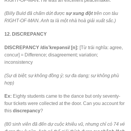
RIGHT-OF-MAN. He was an excellent peacemaker.
(Billy Buld đã chấm dứt được
sự xung đột
trên con tàu
RIGHT-OF-MAN. Anh ta là một nhà hoà giải xuất sắc.)
12. DISCREPANCY
DISCREPANCY /dis’krepənsi/ [n]:
[Từ trái nghĩa: agree,
concur] = Difference; disagreement; variation;
inconsistency
(Sự dị biệt; sự không đồng ý; sự đa dạng; sự không phù
hợp)
Ex:
Eighty students came to the dance but only seventy-
four tickets were collected at the door. Can you account for
this
discrepancy
?
(80 sinh viên đã đến dự cuộc khiêu vũ, nhưng chỉ có 74 vé