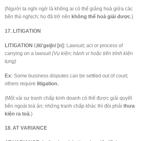
(Người ta nghi ngờ là không ai có thể giảng hoà giữa các
bên thù nghịch; họ đã trở nên
không thể hoà giải được
.)
17. LITIGATION
LITIGATION /,liti’gei∫n/ [n]:
Lawsuit; act or process of
carrying on a lawsuit
(Vụ kiện; hành vi hoặc tiến trình kiện
tụng)
Ex:
Some business disputes can be settled out of court;
others require
litigation.
(Một vài sự tranh chấp kinh doanh có thể được giải quyết
bên ngoài toà án; những tranh chấp khác thì đòi phải
thưa
kiện ra toà
.)
18. AT VARIANCE