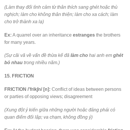
(Làm thay đổi tình cảm từ thân thích sang ghét hoặc thù
nghịch; làm cho không thân thiện; làm cho xa cách; làm
cho trở thành xa lạ)
Ex:
A quarrel over an inheritance
estranges
the brothers
for many years.
(Sự cãi vã về vấn đề thừa kế đã
làm cho
hai anh em
ghét
bỏ nhau
trong nhiều năm.)
15. FRICTION
FRICTION /’frik∫n/ [n]:
Conflict of ideas between persons
or parties of opposing views; disagreement
(Xung đột ý kiến giữa những người hoặc đảng phái có
quan điểm đối lập; va chạm, không đồng ý)