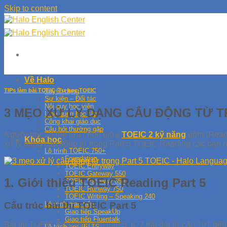
Skip to content
Về Halo
TIPs làm bài TOEIC
,
Tự học TOEIC
Tuyển dụng
Sự kiện – Đối tác
Nội quy học viên
3 MẸO XỬ LÝ DẠNG CÂU ĐỘNG TỪ T
Ứng dụng học tập
Công khai giáo dục
Câu hỏi thường gặp
Người học có thể lựa chọn giữa
TOEIC 2 kỹ năng
gồm (Readi
Khóa học
xử lý dạng câu động từ trong Part 5 TOEIC Reading các bạn 
Lộ trình TOEIC 750+
Foundation
TOEIC Entryway
TOEIC Gateway 550
1. Giới thiệu TOEIC Reading Part 5
TOEIC Pathway 650
TOEIC Runway 750
TOEIC Writing – Speaking 240
Cấu trúc bài thi TOEIC Part 5
Lộ trình giao tiếp
Giao tiếp SpeakUp
Giao tiếp Fluentalk
Bài thi TOEIC Reading gồm part 5, 6, 7 trải dài từ câu 101 đ
Lộ trình học IELTS