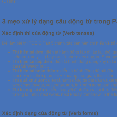
(D) she
3 mẹo xử lý dạng câu động từ trong P
Xác định thì của động từ (Verb tenses)
Để làm bài thi TOEIC Part 5 chính xác bạn nên tìm hiểu về thì
Thì hiện tại đơn:
diễn tả hành động lặp đi lặp lại, thói q
seldom, rarely, …) hay các từ như every day, on Sunday
Thì hiện tại tiếp diễn:
diễn tả hành động đang xảy ra tại
careful! Watch out!…
Thì hiện tại hoàn thành:
diễn tả hành động đã bắt đầu từ 
since + mốc thời gian, for + khoảng thời gian, this is the
Thì quá khứ đơn:
diễn tả hành động đã bắt đầu và kết t
week/month/year, yesterday, ago, in + năm trong quá k
Thì tương lai đơn:
diễn tả quyết định đưa ra tại thời đ
tương lai như: next week, next Friday, tomorrow, in the 
Xác định dạng của động từ (Verb forms)