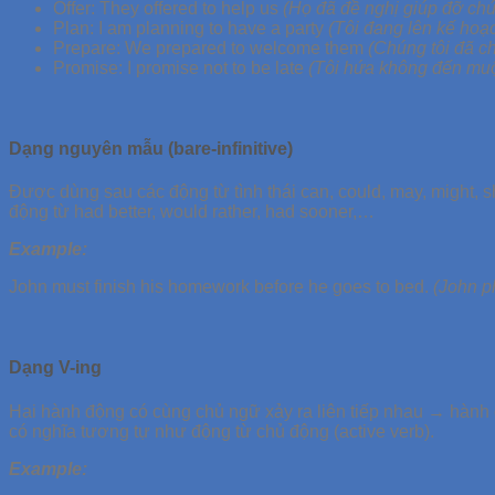
Offer:
They offered to help us
(Họ đã đề nghị giúp đỡ chún
Plan:
I am planning to have a party
(Tôi đang lên kế hoạc
Prepare:
We prepared to welcome them
(Chúng tôi đã c
Promise:
I promise not to be late
(Tôi hứa không đến muộ
Dạng nguyên mẫu (bare-infinitive)
Được dùng sau các động từ tình thái can, could, may, might, sho
động từ had better, would rather, had sooner,…
Example:
John must finish his homework before he goes to bed.
(John p
Dạng V-ing
Hai hành động có cùng chủ ngữ xảy ra liên tiếp nhau → hành độ
có nghĩa tương tự như động từ chủ động (active verb).
Example: