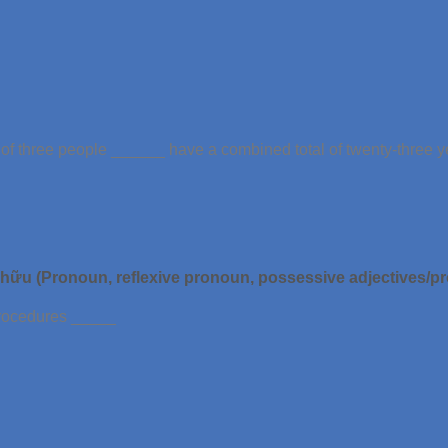
 of three people ______ have a combined total of twenty-three 
sở hữu (Pronoun, reflexive pronoun, possessive adjectives/
procedures _____