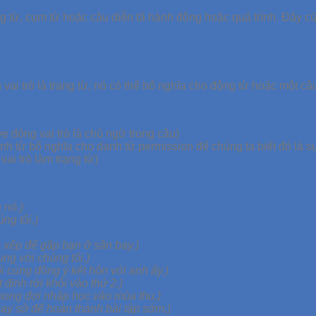
 từ, cụm từ hoặc câu diễn tả hành động hoặc quá trình. Đây cũn
ng vai trò là trạng từ, nó có thể bổ nghĩa cho động từ hoặc một 
ve đóng vai trò là chủ ngữ trong câu)
à tính từ bổ nghĩa cho danh từ permission để chúng ta biết đó là 
 vai trò làm trạng từ)
 nó.)
ng tôi.)
p xếp để gặp bạn ở sân bay.)
ng với chúng tôi.)
i cùng đồng ý kết hôn với anh ấy.)
 định rời khỏi vào thứ 2.)
mong đợi nhập học vào mùa thu.)
ay sở để hoàn thành bài tập sớm.)