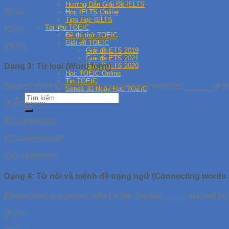
Hướng Dẫn Giải Đề IELTS
(B) of
Học IELTS Online
Tips Học IELTS
Tài liệu TOEIC
(C) in
Đề thi thử TOEIC
Giải đề TOEIC
(D) by
Giải đề ETS 2019
Giải đề ETS 2021
Giải đề ETS 2020
Dạng 3: Từ loại (Word form)
Học TOEIC Online
Tip TOEIC
Studies show that the average audience forms its ______ of the
Series 30 Ngày Học TOEIC
(A) impress
(B) impressive
(C) impressively
(D) impression
Dạng 4: Từ nối và mệnh đề trạng ngữ (Connecting words
Please hold any phone calls for Ms. Tanaka _____ she will be 
(A) as