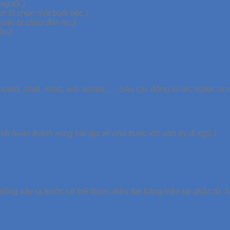
g tôi.)
h tổ chức một buổi tiệc.)
huẩn bị chào đón họ.)
n.)
uld, shall, must, will, would, … Sau các động từ let, make, see,
hải hoàn thành xong bài tập về nhà trước khi anh ấy đi ngủ.)
ng xảy ra trước có thể được diễn đạt bằng hiện tại phân từ. Ng