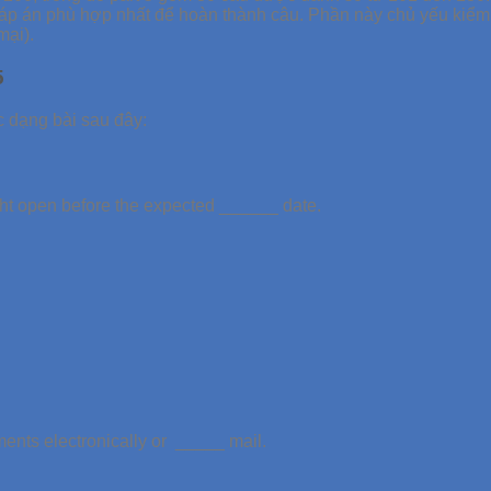
đáp án phù hợp nhất để hoàn thành câu. Phần này chủ yếu kiểm 
mại).
5
c dạng bài sau đây:
ght open before the expected ______ date.
ements electronically or _____ mail.