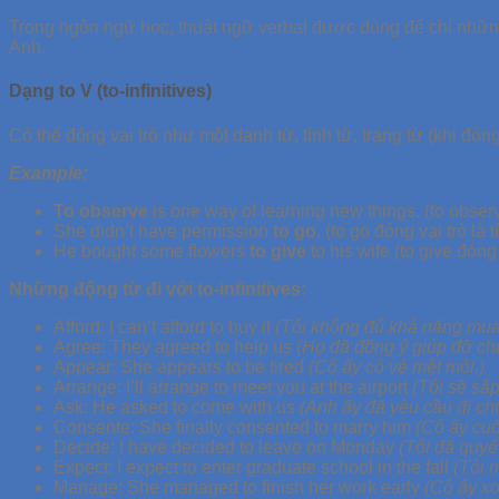
Trong ngôn ngữ học, thuật ngữ verbal được dùng để chỉ những
Anh.
Dạng to V
(to-infinitives)
Có thể đóng vai trò như một danh từ, tính từ, trạng từ (khi đó
Example:
To observe
is one way of learning new things. (to obser
She didn’t have permission
to go
. (to go đóng vai trò l
He bought some flowers
to give
to his wife (to give đóng
Những động từ đi với to-infinitives:
Afford:
I can’t afford to buy it
(Tôi không đủ khả năng mua
Agree:
They agreed to help us
(Họ đã đồng ý giúp đỡ chú
Appear:
She appears to be tired
(Cô ấy có vẻ mệt mỏi.)
Arrange:
I’ll arrange to meet you at the airport
(Tôi sẽ sắ
Ask:
He asked to come with us
(Anh ấy đã yêu cầu đi chu
Consente:
She finally consented to marry him
(Cô ấy cuố
Decide:
I have decided to leave on Monday
(Tôi đã quyết
Expect:
I expect to enter graduate school in the fall
(Tôi 
Manage:
She managed to finish her work early
(Cô ấy xo