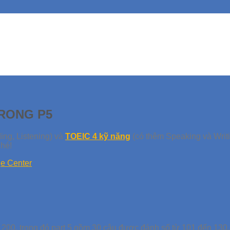
RONG P5
ng, Listening) và
TOEIC 4 kỹ năng
(có thêm Speaking và Writ
nhé!
ến 200, trong đó part 5 gồm 30 câu được đánh số từ 101 đến 130