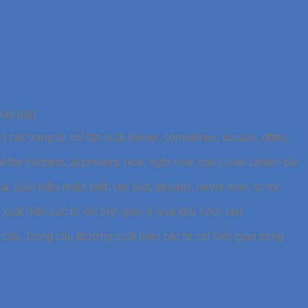
 hay gặp:
 các trạng từ chỉ tần suất (never, sometimes, usually, often,
t the moment, at present, now, right now, hay Look! Listen! Be
. Dấu hiệu nhận biết: yet, just, already, never ever, so far,
xuất hiện các từ chỉ thời gian ở quá khứ như: last
 cầu. Trong câu thường xuất hiện các từ chỉ thời gian trong