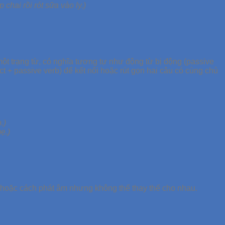
chai rồi rót sữa vào ly.)
t trạng từ, có nghĩa tương tự như động từ bị động (passive
ct + passive verb) để kết nối hoặc rút gọn hai câu có cùng chủ
.)
ẹ.)
 hoặc cách phát âm nhưng không thể thay thế cho nhau.