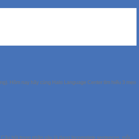
ing). Hôm nay hãy cùng Halo Language Center tìm hiểu 3 mẹo
. Câu hỏi trong phần này là dạng Incomplete sentences, mỗi