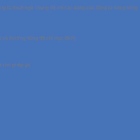
g là thuật ngữ chung để chỉ các dạng của động từ trong tiếng
câu và thường dùng để chỉ mục đích)
sự cho phép gì)