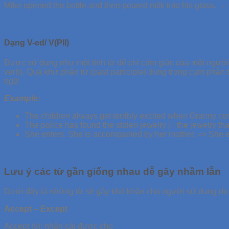
Mike opened the bottle and then poured milk into his glass.
→ 
Dạng V-ed/ V(PII)
Được sử dụng như một tính từ để chỉ cảm giác của một người
verb). Quá khứ phân từ (past participle) dùng trong cụm phân t
ngữ.
Example:
The children always get terribly excited when Granny 
The police has found the stolen jewelry [= the jewelry th
She enters. She is accompanied by her mother.
=> She e
Lưu ý các từ gần giống nhau dễ gây nhầm lẫn
Dưới đây là những từ sẽ gây khó khăn cho người sử dụng do
Accept – Except
Accept (v): nhận cái được cho