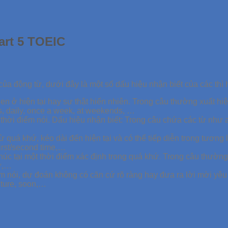
art 5 TOEIC
 của động từ, dưới đây là một số dấu hiệu nhận biết của các thì
uen ở hiện tại hay sự thật hiển nhiên. Trong câu thường xuất hiện
s, daily, once a week, at weekends, …
 thời điểm nói. Dấu hiệu nhận biết: Trong câu chứa các từ như a
quá khứ, kéo dài đến hiện tại và có thể tiếp diễn trong tương lai
 first/second time,…
húc tại một thời điểm xác định trong quá khứ. Trong câu thường 
hứ,…
iểm nói, dự đoán không có căn cứ rõ ràng hay đưa ra lời mời yêu
future, soon,…