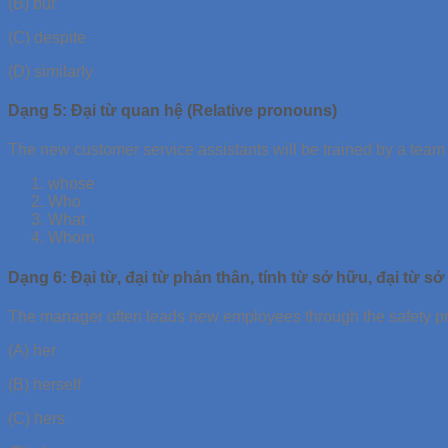
(B) but
(C) despite
(D) similarly
Dạng 5: Đại từ quan hệ (Relative pronouns)
The new customer service assistants will be trained by a team
whose
Who
What
Whom
Dạng 6: Đại từ, đại từ phản thân, tính từ sở hữu, đại từ 
The manager often leads new employees through the safety 
(A) her
(B) herself
(C) hers