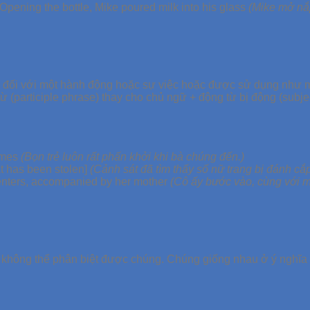
Opening the bottle, Mike poured milk into his glass
(Mike mở nắp 
 đối với một hành động hoặc sự việc hoặc được sử dụng như mộ
ừ (participle phrase) thay cho chủ ngữ + động từ bị động (subje
comes
(Bọn trẻ luôn rất phấn khởi khi bà chúng đến.)
at has been stolen]
(Cảnh sát đã tìm thấy số nữ trang bị đánh cắp
nters, accompanied by her mother
(Cô ấy bước vào, cùng với m
 không thể phân biệt được chúng. Chúng giống nhau ở ý nghĩa