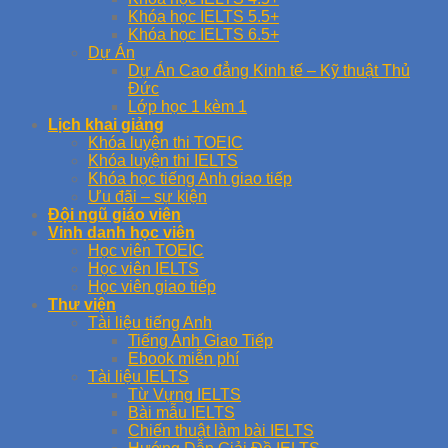
Khóa học IELTS 5.5+
Khóa học IELTS 6.5+
Dự Án
Dự Án Cao đẳng Kinh tế – Kỹ thuật Thủ
Đức
Lớp học 1 kèm 1
Lịch khai giảng
Khóa luyện thi TOEIC
Khóa luyện thi IELTS
Khóa học tiếng Anh giao tiếp
Ưu đãi – sự kiện
Đội ngũ giáo viên
Vinh danh học viên
Học viên TOEIC
Học viên IELTS
Học viên giao tiếp
Thư viện
Tài liệu tiếng Anh
Tiếng Anh Giao Tiếp
Ebook miễn phí
Tài liệu IELTS
Từ Vựng IELTS
Bài mẫu IELTS
Chiến thuật làm bài IELTS