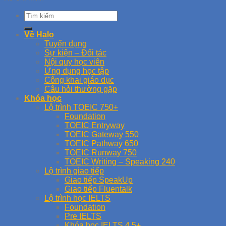
Về Halo
Tuyển dụng
Sự kiện – Đối tác
Nội quy học viên
Ứng dụng học tập
Công khai giáo dục
Câu hỏi thường gặp
Khóa học
Lộ trình TOEIC 750+
Foundation
TOEIC Entryway
TOEIC Gateway 550
TOEIC Pathway 650
TOEIC Runway 750
TOEIC Writing – Speaking 240
Lộ trình giao tiếp
Giao tiếp SpeakUp
Giao tiếp Fluentalk
Lộ trình học IELTS
Foundation
Pre IELTS
Khóa học IELTS 4.5+