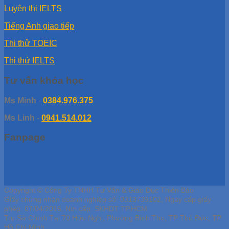
Luyện thi IELTS
Tiếng Anh giao tiếp
Thi thử TOEIC
Thi thử IELTS
Tư vấn khóa học
Ms Minh
-
0384.976.375
Ms Linh
-
0941.514.012
Fanpage
Copyright © Công Ty TNHH Tư Vấn & Giáo Dục Thiên Bảo
Giấy chứng nhận doanh nghiệp số: 0313739102, Ngày cấp giấy
phép: 07/04/2016, Nơi cấp: SKHDT TP.HCM
Trụ Sở Chính Tại 70 Hữu Nghị, Phường Bình Thọ, TP Thủ Đức, TP
Hồ Chí Minh