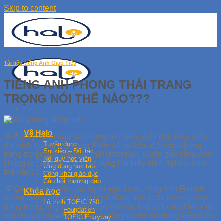
Skip to content
Tài liệu tiếng Anh Giao Tiếp
TIẾNG ANH PHONG THÁI TRANG
TRỌNG NÓI THẾ NÀO???
Về Halo
🎯
Bất kỳ ngôn ngữ nào cũng có 2 kiểu diễn đạt: Kiểu diễn
Tuyển dụng
đạt hình thức/trang trọng (Formal) và kiểu diễn đạt không
Sự kiện – Đối tác
trang trọng/diễn đạt thân mật (Informal). Muốn giỏi tiếng Anh,
Nội quy học viên
chúng ta cần hiểu cách sử dụng hai kiểu diễn đạt này.như
Ứng dụng học tập
thế nào??
Công khai giáo dục
Câu hỏi thường gặp
💯
Cũng giống như các ngôn ngữ khác, tiếng Anh Formal
Khóa học
(trang trọng) được chúng ta sử dụng trong các trường hợp
Lộ trình TOEIC 750+
trang trọng, như là phỏng vấn xin việc hay viết email tới một
Foundation
nơi chuyên nghiệp. Chúng ta cũng có thể sử dụng kiểu diễn
TOEIC Entryway