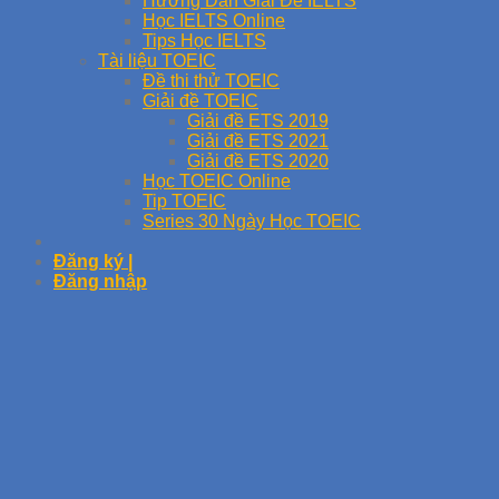
Hướng Dẫn Giải Đề IELTS
Học IELTS Online
Tips Học IELTS
Tài liệu TOEIC
Đề thi thử TOEIC
Giải đề TOEIC
Giải đề ETS 2019
Giải đề ETS 2021
Giải đề ETS 2020
Học TOEIC Online
Tip TOEIC
Series 30 Ngày Học TOEIC
Đăng ký |
Đăng nhập