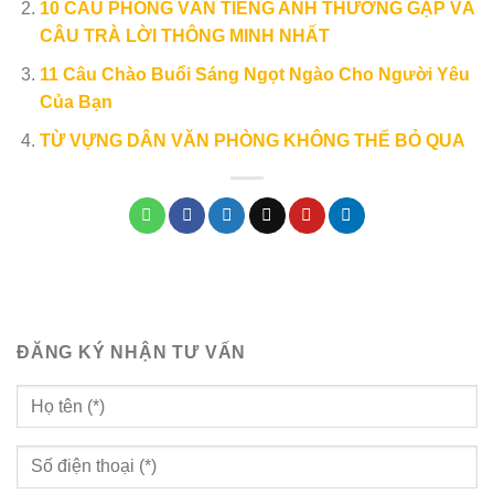
10 CÂU PHỎNG VẤN TIẾNG ANH THƯỜNG GẶP VÀ
CÂU TRÀ LỜI THÔNG MINH NHẤT
11 Câu Chào Buổi Sáng Ngọt Ngào Cho Người Yêu
Của Bạn
TỪ VỰNG DÂN VĂN PHÒNG KHÔNG THỂ BỎ QUA
ĐĂNG KÝ NHẬN TƯ VẤN