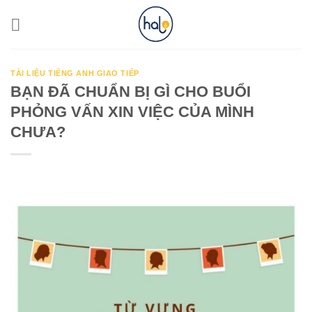
Skip
to
content
TÀI LIỆU TIẾNG ANH GIAO TIẾP
BẠN ĐÃ CHUẨN BỊ GÌ CHO BUỔI
PHỎNG VẤN XIN VIỆC CỦA MÌNH
CHƯA?