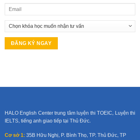
A
l
t
e
r
n
a
t
HALO English Center trung tâm luyện thi TOEIC, Luyện thi
i
IELTS, tiếng anh giao tiếp tại Thủ Đức.
v
e
Cơ sở 1:
35B Hữu Nghị, P. Bình Thọ, TP. Thủ Đức, TP
: