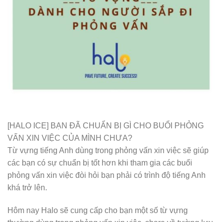
[HALO ICE] BẠN ĐÃ CHUẨN BỊ GÌ CHO BUỔI PHỎNG
VẤN XIN VIỆC CỦA MÌNH CHƯA?
Từ vựng tiếng Anh dùng trong phỏng vấn xin việc sẽ giúp
các bạn có sự chuẩn bị tốt hơn khi tham gia các buổi
phỏng vấn xin việc đòi hỏi bạn phải có trình độ tiếng Anh
khá trở lên.
Hôm nay Halo sẽ cung cấp cho bạn một số từ vựng