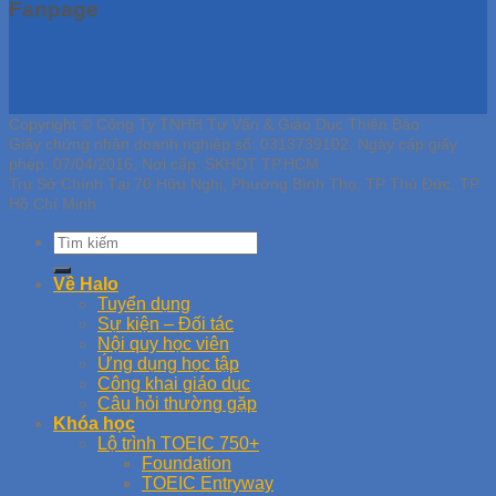
Fanpage
Copyright © Công Ty TNHH Tư Vấn & Giáo Dục Thiên Bảo
Giấy chứng nhận doanh nghiệp số: 0313739102, Ngày cấp giấy
phép: 07/04/2016, Nơi cấp: SKHDT TP.HCM
Trụ Sở Chính Tại 70 Hữu Nghị, Phường Bình Thọ, TP Thủ Đức, TP
Hồ Chí Minh
Về Halo
Tuyển dụng
Sự kiện – Đối tác
Nội quy học viên
Ứng dụng học tập
Công khai giáo dục
Câu hỏi thường gặp
Khóa học
Lộ trình TOEIC 750+
Foundation
TOEIC Entryway