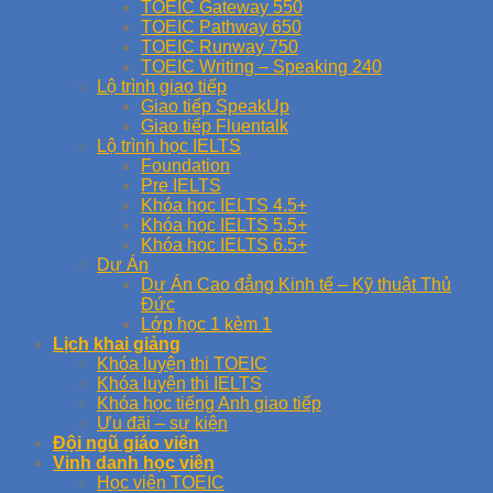
TOEIC Gateway 550
TOEIC Pathway 650
TOEIC Runway 750
TOEIC Writing – Speaking 240
Lộ trình giao tiếp
Giao tiếp SpeakUp
Giao tiếp Fluentalk
Lộ trình học IELTS
Foundation
Pre IELTS
Khóa học IELTS 4.5+
Khóa học IELTS 5.5+
Khóa học IELTS 6.5+
Dự Án
Dự Án Cao đẳng Kinh tế – Kỹ thuật Thủ
Đức
Lớp học 1 kèm 1
Lịch khai giảng
Khóa luyện thi TOEIC
Khóa luyện thi IELTS
Khóa học tiếng Anh giao tiếp
Ưu đãi – sự kiện
Đội ngũ giáo viên
Vinh danh học viên
Học viên TOEIC