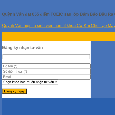
Quỳnh Vân đạt 855 điểm TOEIC sau lớp Đảm Bảo Đầu Ra 
Quỳnh Vân hiện là sinh viên năm 3 khoa Cơ Khí Chế Tạo Máy 
02
Th9
Đăng ký nhận tư vấn