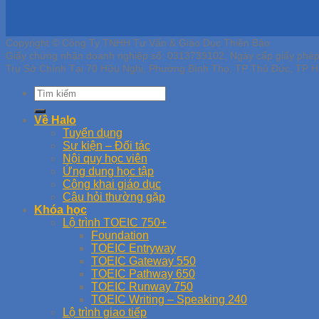
Copyright © Công Ty TNHH Tư Vấn & Giáo Dục Thiên Bảo
Giấy chứng nhận doanh nghiệp số: 0313739102, Ngày cấp giấy phé
Trụ Sở Chính Tại 70 Hữu Nghị, Phường Bình Thọ, TP Thủ Đức, TP H
Về Halo
Tuyển dụng
Sự kiện – Đối tác
Nội quy học viên
Ứng dụng học tập
Công khai giáo dục
Câu hỏi thường gặp
Khóa học
Lộ trình TOEIC 750+
Foundation
TOEIC Entryway
TOEIC Gateway 550
TOEIC Pathway 650
TOEIC Runway 750
TOEIC Writing – Speaking 240
Lộ trình giao tiếp