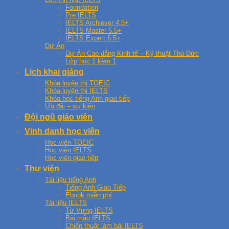
Foundation
Pre IELTS
IELTS Archiever 4.5+
IELTS Master 5.5+
IELTS Expert 6.5+
Dự Án
Dự Án Cao đẳng Kinh tế – Kỹ thuật Thủ Đức
Lớp học 1 kèm 1
Lịch khai giảng
Khóa luyện thi TOEIC
Khóa luyện thi IELTS
Khóa học tiếng Anh giao tiếp
Ưu đãi – sự kiện
Đội ngũ giáo viên
Vinh danh học viên
Học viên TOEIC
Học viên IELTS
Học viên giao tiếp
Thư viện
Tài liệu tiếng Anh
Tiếng Anh Giao Tiếp
Ebook miễn phí
Tài liệu IELTS
Từ Vựng IELTS
Bài mẫu IELTS
Chiến thuật làm bài IELTS