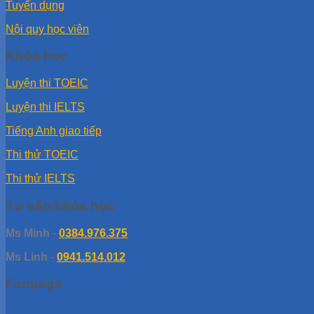
Tuyển dụng
Nội quy học viên
Khóa học
Luyện thi TOEIC
Luyện thi IELTS
Tiếng Anh giao tiếp
Thi thử TOEIC
Thi thử IELTS
Tư vấn khóa học
Ms Minh
-
0384.976.375
Ms Linh
-
0941.514.012
Fanpage