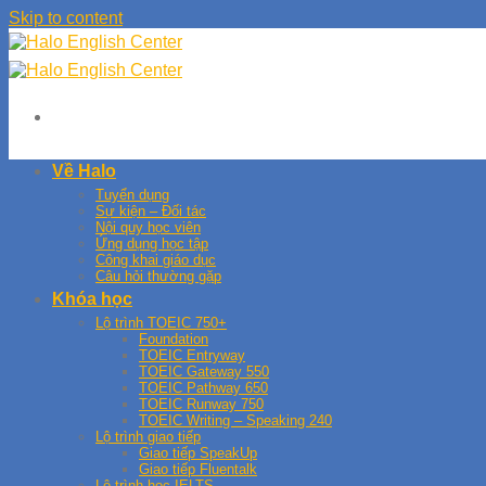
Skip to content
Về Halo
Tuyển dụng
Sự kiện – Đối tác
Nội quy học viên
Ứng dụng học tập
Công khai giáo dục
Câu hỏi thường gặp
Khóa học
Lộ trình TOEIC 750+
Foundation
TOEIC Entryway
TOEIC Gateway 550
TOEIC Pathway 650
TOEIC Runway 750
TOEIC Writing – Speaking 240
Lộ trình giao tiếp
Giao tiếp SpeakUp
Giao tiếp Fluentalk
Lộ trình học IELTS