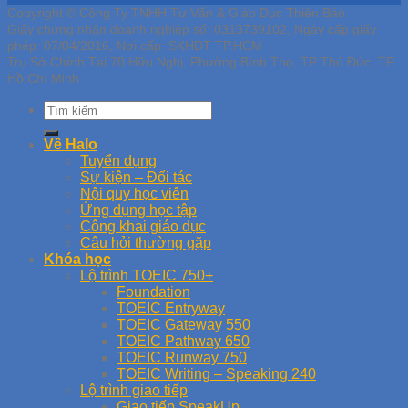
Copyright © Công Ty TNHH Tư Vấn & Giáo Dục Thiên Bảo
Giấy chứng nhận doanh nghiệp số: 0313739102, Ngày cấp giấy
phép: 07/04/2016, Nơi cấp: SKHDT TP.HCM
Trụ Sở Chính Tại 70 Hữu Nghị, Phường Bình Thọ, TP Thủ Đức, TP
Hồ Chí Minh
Về Halo
Tuyển dụng
Sự kiện – Đối tác
Nội quy học viên
Ứng dụng học tập
Công khai giáo dục
Câu hỏi thường gặp
Khóa học
Lộ trình TOEIC 750+
Foundation
TOEIC Entryway
TOEIC Gateway 550
TOEIC Pathway 650
TOEIC Runway 750
TOEIC Writing – Speaking 240
Lộ trình giao tiếp
Giao tiếp SpeakUp