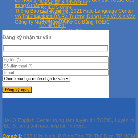
Hướng Dẫn Giải Đề IELTS
trong 6 tháng
Học IELTS Online
Thông Báo Lịch Nghỉ Tết 2021 Halo Language Center
Tips Học IELTS
Võ Thị Thùy Linh Đã Ra Trường Đúng Hạn Và Xin Vào
Tài liệu TOEIC
Đề thi thử TOEIC
Công Ty Nước Ngoài Nhờ Có Bằng TOEIC
Giải đề TOEIC
Giải đề ETS 2019
Giải đề ETS 2021
Đăng ký nhận tư vấn
Giải đề ETS 2020
Học TOEIC Online
Tip TOEIC
Series 30 Ngày Học TOEIC
HALO English Center trung tâm luyện thi TOEIC, Luyện thi
IELTS, tiếng anh giao tiếp tại Thủ Đức.
Cơ sở 1:
35B Hữu Nghị, P. Bình Thọ, TP. Thủ Đức, TP HCM