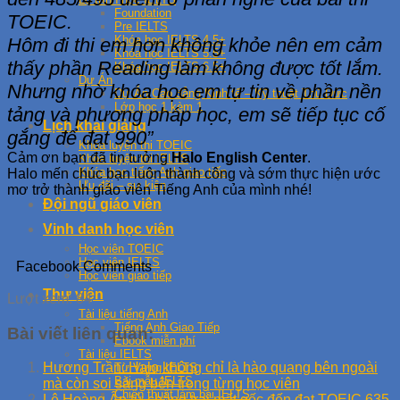
Foundation
TOEIC.
Pre IELTS
Khóa học IELTS 4.5+
Hôm đi thi em hơn không khỏe nên em cảm
Khóa học IELTS 5.5+
thấy phần Reading làm không được tốt lắm.
Khóa học IELTS 6.5+
Dự Án
Nhưng nhờ khóa học em tự tin về phần nền
Dự Án Cao đẳng Kinh tế – Kỹ thuật Thủ Đức
Lớp học 1 kèm 1
tảng và phương pháp học, em sẽ tiếp tục cố
Lịch khai giảng
gắng để đạt 990”
Khóa luyện thi TOEIC
Cảm ơn bạn đã tin tưởng
Halo English Center
.
Khóa luyện thi IELTS
Khóa học tiếng Anh giao tiếp
Halo mến chúc bạn luôn thành công và sớm thực hiện ước
Ưu đãi – sự kiện
mơ trở thành giáo viên Tiếng Anh của mình nhé!
Đội ngũ giáo viên
Vinh danh học viên
Học viên TOEIC
Học viên IELTS
Facebook Comments
Học viên giao tiếp
Thư viện
Lượt xem:
84
Tài liệu tiếng Anh
Tiếng Anh Giao Tiếp
Bài viết liên quan:
Ebook miễn phí
Tài liệu IELTS
Hương Trần: Halo không chỉ là hào quang bên ngoài
Từ Vựng IELTS
Bài mẫu IELTS
mà còn soi sáng bên trong từng học viên
Chiến thuật làm bài IELTS
Lê Hoàng Ân từ chàng trai mất gốc đến đạt TOEIC 635