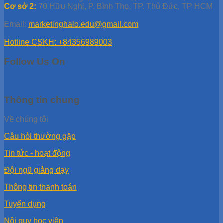
Cơ sở 2:
70 Hữu Nghị, P. Bình Thọ, TP. Thủ Đức, TP HCM
Email:
marketinghalo.edu@gmail.com
Hotline CSKH: +84356989003
Follow Us On
Thông tin chung
Về chúng tôi
Câu hỏi thường gặp
Tin tức - hoạt động
Đội ngũ giảng dạy
Thông tin thanh toán
Tuyển dụng
Nội quy học viên