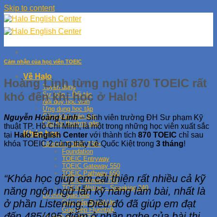
Skip to content
Cảm nhận của học viên TOEIC
Về Halo
Hoàng Linh từng nghĩ 870 TOEIC rất
Tuyển dụng
khó đến khi học ở Halo!
Sự kiện – Đối tác
Nội quy học viên
Ứng dụng học tập
Công khai giáo dục
Nguyễn Hoàng Linh
– Sinh viên trường ĐH Sư phạm Kỹ
Câu hỏi thường gặp
thuật TP. Hồ Chí Minh, là một trong những học viên xuất sắc
Khóa học
tại
Halo English Center
với thành tích
870 TOEIC
chỉ sau
khóa
TOEIC 2
cùng thầy
Lê Quốc Kiệt
trong
3 tháng
!
Lộ trình TOEIC 750+
Foundation
TOEIC Entryway
TOEIC Gateway 550
TOEIC Pathway 650
“Khóa học giúp em cải thiện rất nhiều cả kỹ
TOEIC Runway 750
TOEIC Writing – Speaking 240
năng ngôn ngữ lẫn kỹ năng làm bài, nhất là
Lộ trình giao tiếp
ở phần Listening. Điều đó đã giúp em đạt
Giao tiếp SpeakUp
Giao tiếp Fluentalk
đến 485/495 điểm ở phần nghe của bài thi
Lộ trình học IELTS