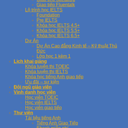
Giao tiếp Fluentalk
Lộ trình học IELTS
Foundation
Pre IELTS
Khóa học IELTS 4.5+
Khóa học IELTS 5.5+
Khóa học IELTS 6.5+
Dự Án
Dự Án Cao đẳng Kinh tế – Kỹ thuật Thủ
Đức
Lớp học 1 kèm 1
Lịch khai giảng
Khóa luyện thi TOEIC
Khóa luyện thi IELTS
Khóa học tiếng Anh giao tiếp
Ưu đãi – sự kiện
Đội ngũ giáo viên
Vinh danh học viên
Học viên TOEIC
Học viên IELTS
Học viên giao tiếp
Thư viện
Tài liệu tiếng Anh
Tiếng Anh Giao Tiếp