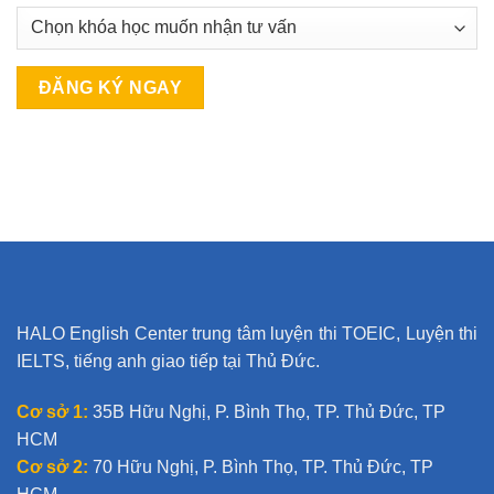
A
l
t
e
r
n
a
t
HALO English Center trung tâm luyện thi TOEIC, Luyện thi
i
IELTS, tiếng anh giao tiếp tại Thủ Đức.
v
e
Cơ sở 1:
35B Hữu Nghị, P. Bình Thọ, TP. Thủ Đức, TP
:
HCM
Cơ sở 2:
70 Hữu Nghị, P. Bình Thọ, TP. Thủ Đức, TP