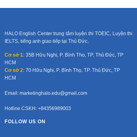
e
r
n
a
t
HALO English Center trung tâm luyện thi TOEIC, Luyện thi
i
IELTS, tiếng anh giao tiếp tại Thủ Đức.
v
e
Cơ sở 1:
35B Hữu Nghị, P. Bình Thọ, TP. Thủ Đức, TP
:
HCM
Cơ sở 2:
70 Hữu Nghị, P. Bình Thọ, TP. Thủ Đức, TP
HCM
Email:
marketinghalo.edu@gmail.com
Hotline CSKH: +84356989003
FOLLOW US ON