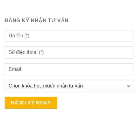
ĐĂNG KÝ NHẬN TƯ VẤN
A
l
t