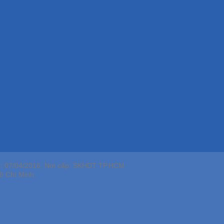
p: 07/04/2016, Nơi cấp: SKHDT TP.HCM
ồ Chí Minh