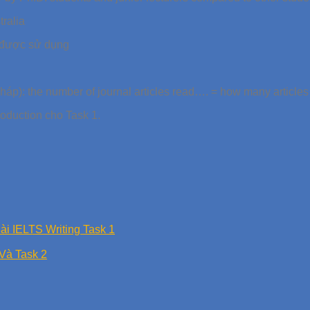
tralia
ã được sử dụng
 pháp): the number of journal articles read…. = how many articl
roduction cho Task 1.
i IELTS Writing Task 1
Và Task 2