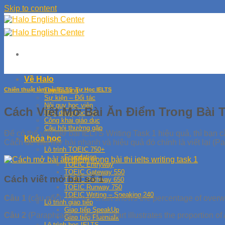
Skip to content
Về Halo
Chiến thuật làm bài IELTS
,
Tự Học IELTS
Tuyển dụng
Sự kiện – Đối tác
Nội quy học viên
Cách Viết Mở Bài Ăn Điểm Trong Bài 
Ứng dụng học tập
Công khai giáo dục
Câu hỏi thường gặp
Để có thể viết mở bài IELTS Writing Task 1 hiệu quả, thì bạn 
Khóa học
Cách để viết mở bài nhanh và hiệu quả đó chính là viết lại (P
Lộ trình TOEIC 750+
Foundation
TOEIC Entryway
TOEIC Gateway 550
Cách viết mở bài số 1
TOEIC Pathway 650
TOEIC Runway 750
TOEIC Writing – Speaking 240
Câu 1
(câu gốc): The bar chart shows the percentage of ove
Lộ trình giao tiếp
Giao tiếp SpeakUp
Câu 2
(Paraphrase): The bar chart illustrates the proportion 
Giao tiếp Fluentalk
Lộ trình học IELTS