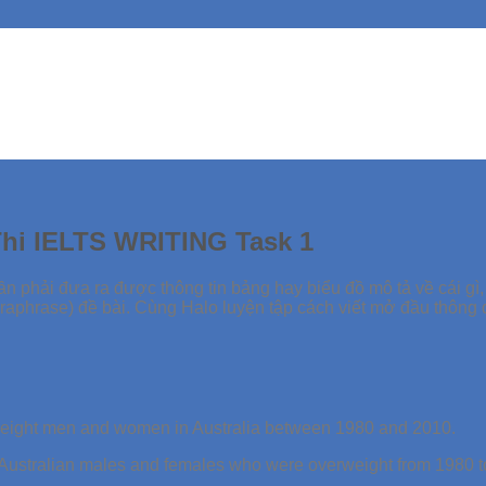
Thi IELTS WRITING Task 1
cần phải đưa ra được thông tin bảng hay biểu đồ mô tả về cái gì
araphrase) đề bài. Cùng Halo luyện tập cách viết mở đầu thông 
rweight men and women in Australia between 1980 and 2010.
of Australian males and females who were overweight from 1980 t