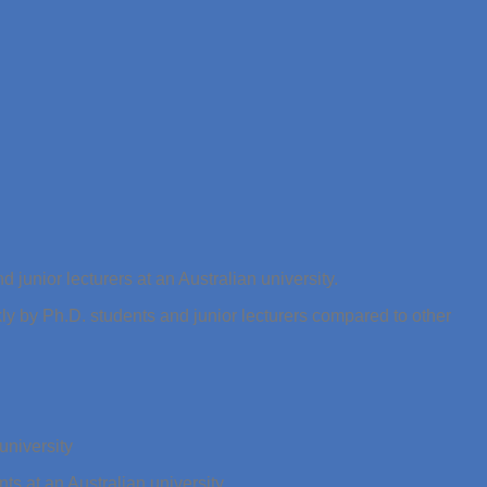
 junior lecturers at an Australian university.
y by Ph.D. students and junior lecturers compared to other
university
s at an Australian university.