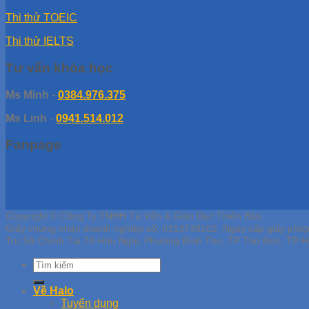
Thi thử TOEIC
Thi thử IELTS
Tư vấn khóa học
Ms Minh
-
0384.976.375
Ms Linh
-
0941.514.012
Fanpage
Copyright © Công Ty TNHH Tư Vấn & Giáo Dục Thiên Bảo
Giấy chứng nhận doanh nghiệp số: 0313739102, Ngày cấp giấy phé
Trụ Sở Chính Tại 70 Hữu Nghị, Phường Bình Thọ, TP Thủ Đức, TP H
Về Halo
Tuyển dụng