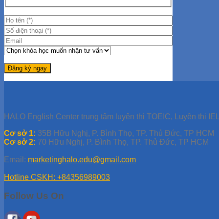
HALO English Center trung tâm luyện thi TOEIC, Luyện thi IEL
Cơ sở 1:
35B Hữu Nghị, P. Bình Thọ, TP. Thủ Đức, TP HCM
Cơ sở 2:
70 Hữu Nghị, P. Bình Thọ, TP. Thủ Đức, TP HCM
Email:
marketinghalo.edu@gmail.com
Hotline CSKH: +84356989003
Follow Us On