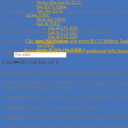
Thay đổi trật tự từ trong câu (Word order)
Hướng Dẫn Giải Đề IELTS
Học IELTS Online
Tips Học IELTS
Overweight men and women -> Males and females who were 
Tài liệu TOEIC
Đề thi thử TOEIC
Trạng từ
Giải đề TOEIC
Giải đề ETS 2019
Between 1980 and 2010 (câu 1) -> from 1980 to 2010.
Giải đề ETS 2021
Giải đề ETS 2020
Học TOEIC Online
Xem thêm:
Các dạng bài thường gặp trong IELTS Writing Task
Tip TOEIC
Series 30 Ngày Học TOEIC
Xem thêm
Paraphrase là gì ? Cách viết Paraphrase hiệu trong
Cách viết mở bài số 2
Câu 1
(câu gốc): The pie charts below illustrate the number of j
Câu 2
(paraphrased): The provided pie charts give information
students at an Australian university.
1. Chủ ngữ:
The pie charts below —> the provided pie charts
2. Động từ:
Illustrate —> give information about
3. Tân ngữ:
The number of journal articles read per week by all
—> how many articles from academic journals are read weekly b