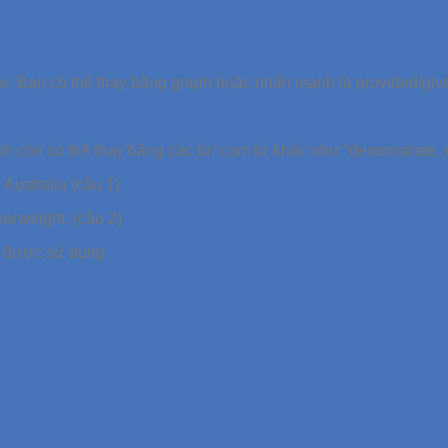
. Bạn có thể thay bằng graph hoặc nhấn mạnh là provided/given
h còn có thể thay bằng các từ/ cụm từ khác như “demonstrate, re
ustralia (câu 1)
erweight. (câu 2)
ã được sử dụng