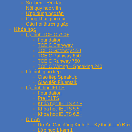
Sự kiện – Đối tác
Nội quy học viên
Ứng dụng học tập
Công khai giáo dục
Câu hỏi thường gặp
Khóa học
Lộ trình TOEIC 750+
Foundation
TOEIC Entryway
TOEIC Gateway 550
TOEIC Pathway 650
TOEIC Runway 750
TOEIC Writing – Speaking 240
Lộ trình giao tiếp
Giao tiếp SpeakUp
Giao tiếp Fluentalk
Lộ trình học IELTS
Foundation
Pre IELTS
Khóa học IELTS 4.5+
Khóa học IELTS 5.5+
Khóa học IELTS 6.5+
Dự Án
Dự Án Cao đẳng Kinh tế – Kỹ thuật Thủ Đức
Lớp học 1 kèm 1