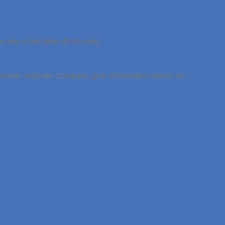
 bar chart (biểu đồ đã cho).
veal, indicate, compare, give information about, etc.”