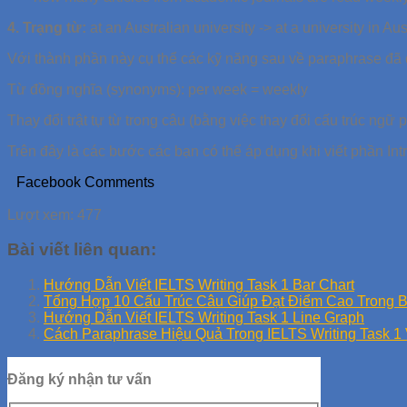
4. Trạng từ:
at an Australian university -> at a university in Aus
Với thành phần này cụ thể các kỹ năng sau về paraphrase đ
Từ đồng nghĩa (synonyms): per week = weekly
Thay đổi trật tự từ trong câu (bằng việc thay đổi cấu trúc ngữ
Trên đây là các bước các bạn có thể áp dụng khi viết phần Int
Facebook Comments
Lượt xem:
477
Bài viết liên quan:
Hướng Dẫn Viết IELTS Writing Task 1 Bar Chart
Tổng Hợp 10 Cấu Trúc Câu Giúp Đạt Điểm Cao Trong Bà
Hướng Dẫn Viết IELTS Writing Task 1 Line Graph
Cách Paraphrase Hiệu Quả Trong IELTS Writing Task 1 
Đăng ký nhận tư vấn