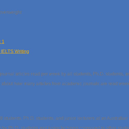
overweight
 1
 IELTS Writing
ournal articles read per week by all students, Ph.D. students, and
 about how many articles from academic journals are read weekl
 students, Ph.D. students, and junior lecturers at an Australian 
y Ph.D. students and junior lecturers compared to other student