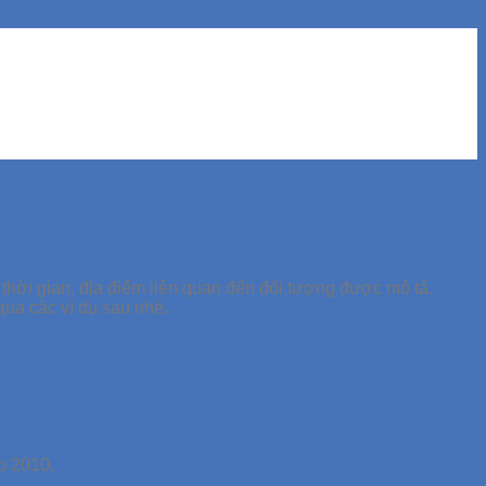
, thời gian, địa điểm liên quan đến đối tượng được mô tả.
qua các ví dụ sau nhé.
o 2010.