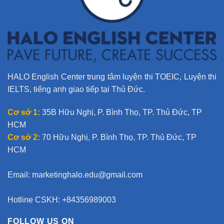
e
:
HALO English Center trung tâm luyện thi TOEIC, Luyện thi
IELTS, tiếng anh giao tiếp tại Thủ Đức.
Cơ sở 1:
35B Hữu Nghị, P. Bình Thọ, TP. Thủ Đức, TP
HCM
Cơ sở 2:
70 Hữu Nghị, P. Bình Thọ, TP. Thủ Đức, TP
HCM
Email:
marketinghalo.edu@gmail.com
Hotline CSKH: +84356989003
FOLLOW US ON