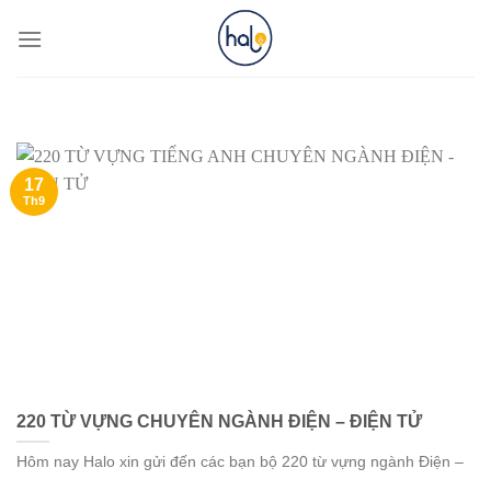
Skip
to
content
17
Th9
220 TỪ VỰNG CHUYÊN NGÀNH ĐIỆN – ĐIỆN TỬ
Hôm nay Halo xin gửi đến các bạn bộ 220 từ vựng ngành Điện –