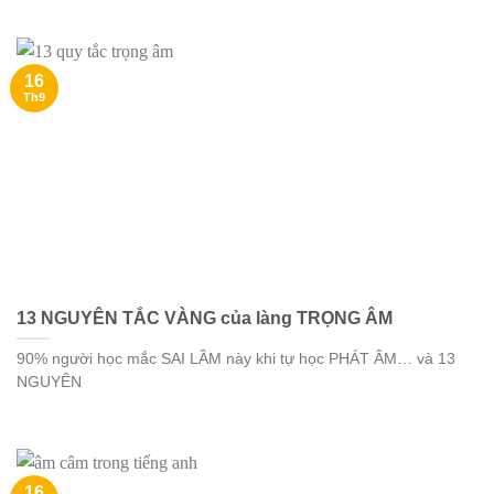
16
Th9
13 NGUYÊN TẮC VÀNG của làng TRỌNG ÂM
90% người học mắc SAI LẦM này khi tự học PHÁT ÂM… và 13
NGUYÊN
16