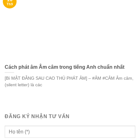
Th9
Cách phát âm Âm câm trong tiếng Anh chuẩn nhất
[Bí MẬT ĐẰNG SAU CAO THỦ PHÁT ÂM] – #ÂM #CÂM Âm câm,
(silent letter) là các
ĐĂNG KÝ NHẬN TƯ VẤN