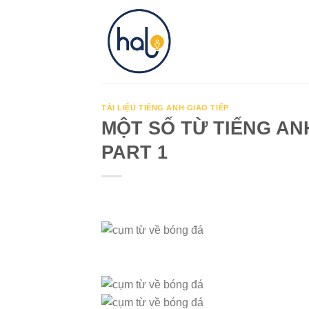
Skip
to
content
TÀI LIỆU TIẾNG ANH GIAO TIẾP
MỘT SỐ TỪ TIẾNG AN
PART 1