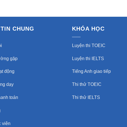
TIN CHUNG
KHÓA HỌC
i
Luyện thi TOEIC
ường gặp
Luyện thi IELTS
oạt động
Tiếng Anh giao tiếp
ảng dạy
Thi thử TOEIC
hanh toán
Thi thử IELTS
g
 viên