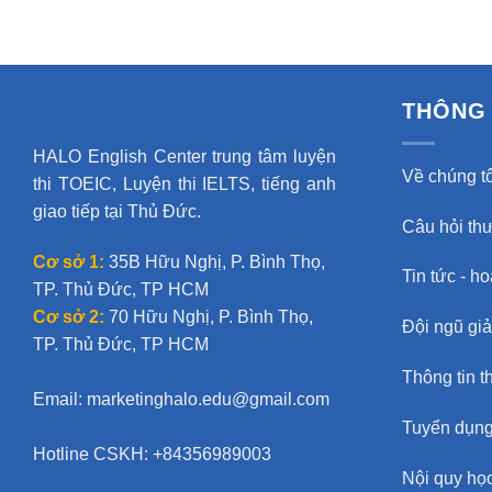
THÔNG 
HALO English Center trung tâm luyện
Về chúng tô
thi TOEIC, Luyện thi IELTS, tiếng anh
giao tiếp tại Thủ Đức.
Câu hỏi th
Cơ sở 1:
35B Hữu Nghị, P. Bình Thọ,
Tin tức - h
TP. Thủ Đức, TP HCM
Cơ sở 2:
70 Hữu Nghị, P. Bình Thọ,
Đội ngũ gi
TP. Thủ Đức, TP HCM
Thông tin t
Email:
marketinghalo.edu@gmail.com
Tuyển dụn
Hotline CSKH: +84356989003
Nội quy học