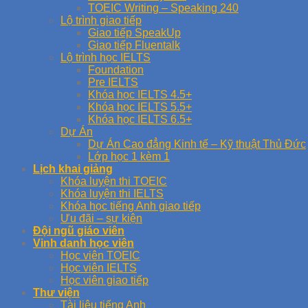
TOEIC Writing – Speaking 240
Lộ trình giao tiếp
Giao tiếp SpeakUp
Giao tiếp Fluentalk
Lộ trình học IELTS
Foundation
Pre IELTS
Khóa học IELTS 4.5+
Khóa học IELTS 5.5+
Khóa học IELTS 6.5+
Dự Án
Dự Án Cao đẳng Kinh tế – Kỹ thuật Thủ Đức
Lớp học 1 kèm 1
Lịch khai giảng
Khóa luyện thi TOEIC
Khóa luyện thi IELTS
Khóa học tiếng Anh giao tiếp
Ưu đãi – sự kiện
Đội ngũ giáo viên
Vinh danh học viên
Học viên TOEIC
Học viên IELTS
Học viên giao tiếp
Thư viện
Tài liệu tiếng Anh