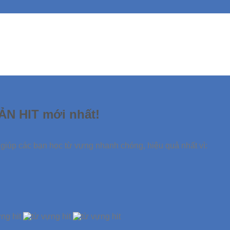
ẢN HIT mới nhất!
giúp các bạn học từ vựng nhanh chóng, hiệu quả nhất vì: