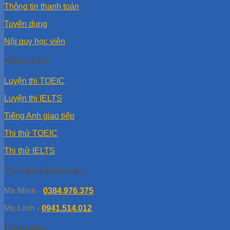
Thông tin thanh toán
Tuyển dụng
Nội quy học viên
Khóa học
Luyện thi TOEIC
Luyện thi IELTS
Tiếng Anh giao tiếp
Thi thử TOEIC
Thi thử IELTS
Tư vấn khóa học
Ms Minh
-
0384.976.375
Ms Linh
-
0941.514.012
Fanpage