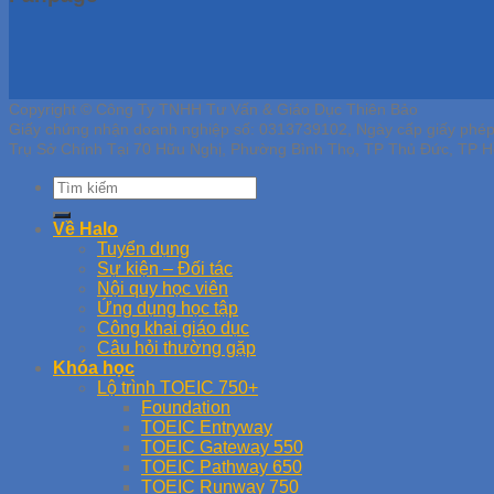
Copyright © Công Ty TNHH Tư Vấn & Giáo Dục Thiên Bảo
Giấy chứng nhận doanh nghiệp số: 0313739102, Ngày cấp giấy phé
Trụ Sở Chính Tại 70 Hữu Nghị, Phường Bình Thọ, TP Thủ Đức, TP H
Về Halo
Tuyển dụng
Sự kiện – Đối tác
Nội quy học viên
Ứng dụng học tập
Công khai giáo dục
Câu hỏi thường gặp
Khóa học
Lộ trình TOEIC 750+
Foundation
TOEIC Entryway
TOEIC Gateway 550
TOEIC Pathway 650
TOEIC Runway 750