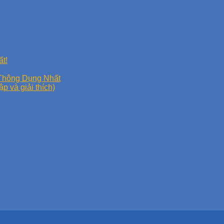
t!
Thông Dụng Nhất
p và giải thích)