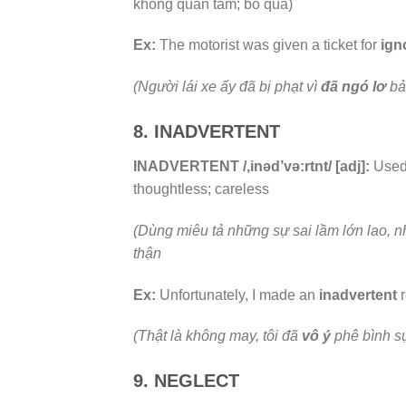
không quan tâm; bỏ qua)
Ex:
The motorist was given a ticket for
ign
(Người lái xe ấy đã bị phạt vì
đã ngó lơ
bả
8. INADVERTENT
INADVERTENT /,inəd’və:rtnt/ [adj]:
Used 
thoughtless; careless
(Dùng miêu tả những sự sai lầm lớn lao, n
thận
Ex:
Unfortunately, I made an
inadvertent
r
(Thật là không may, tôi đã
vô ý
phê bình sự 
9. NEGLECT