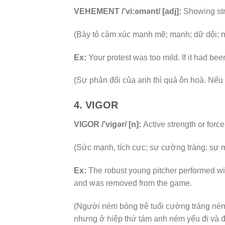
VEHEMENT /’vi:əmənt/ [adj]:
Showing stro
(Bày tỏ cảm xúc mạnh mẽ; mạnh; dữ dội; m
Ex:
Your protest was too mild. If it had b
(Sự phản đối của anh thì quá ôn hoà. Nếu
4. VIGOR
VIGOR /’vigər/ [n]:
Active strength or force
(Sức mạnh, tích cực; sự cường tráng; sự 
Ex:
The robust young pitcher performed wi
and was removed from the game.
(Người ném bóng trẻ tuổi cường tráng né
nhưng ở hiệp thứ tám anh ném yếu đi và đã 