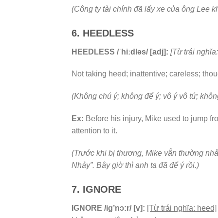
(Công ty tài chính đã lấy xe của ông Lee k
6. HEEDLESS
HEEDLESS /ˈhiːdləs/ [adj]:
[Từ trái nghĩa:
Not taking heed; inattentive; careless; tho
(Không chú ý; không để ý; vô ý vô tứ; khôn
Ex:
Before his injury, Mike used to jump fr
attention to it.
(Trước khi bị thương, Mike vẫn thường nhả
Nhảy”. Bây giờ thì anh ta đã để ý rồi.)
7. IGNORE
IGNORE /ig’nɔ:r/ [v]:
[Từ trái nghĩa: heed]