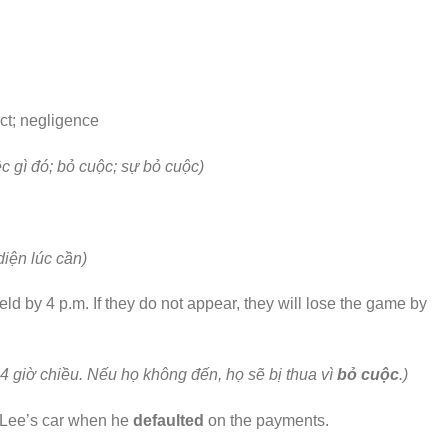
ect; negligence
c gì đó; bỏ cuộc; sự bỏ cuộc)
diện lúc cần)
ld by 4 p.m. If they do not appear, they will lose the game by
4 giờ chiều. Nếu họ không đến, họ sẽ bị thua vì
bỏ cuộc
.)
 Lee’s car when he
defaulted
on the payments.