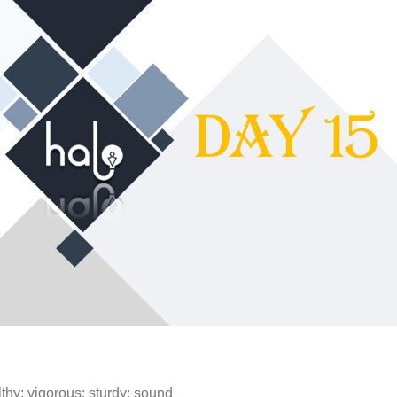
thy; vigorous; sturdy; sound