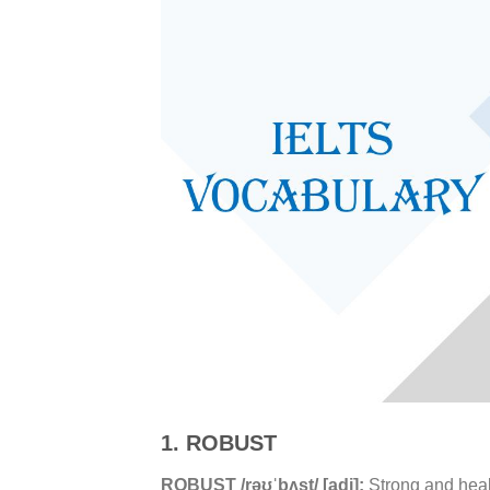
1. ROBUST
ROBUST /rəʊˈbʌst/ [adj]:
Strong and heal