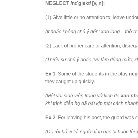
NEGLECT /nɪˈɡlekt/ [v, n]:
(1) Give little or no attention to; leave und
(Ít hoặc không chú ý đến; xao lãng – thờ 
(2) Lack of proper care or attention; disre
(Thiếu sự chú ý hoặc lưu tâm đúng mức; kh
Ex 1
: Some of the students in the play
neg
they caught up quickly.
(Một vài sinh viên trong vở kịch đã
xao nh
khi trình diễn họ đã bắt kịp một cách nhan
Ex 2
: For leaving his post, the guard was
(Do rời bỏ vị trí, người lính gác bị buộc tội