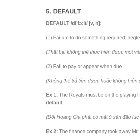
5. DEFAULT
DEFAULT /di’fɔ:lt/ [v, n]:
(1) Failure to do something required; negl
(Thất bại không thể thực hiện được một việ
(2) Fail to pay or appear when due
(Không thể trả tiền được hoặc không hiện 
Ex 1:
The Royals must be on the playing fie
default.
(Đội Hoàng Gia phải có mặt ở sàn đấu lúc 
Ex 2:
The finance company took away Mr.