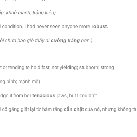
p; khoẻ mạnh; tráng kiện)
al condition. I had never seen anyone more
robust.
Tôi chưa bao giờ thấy ai
cường tráng
hơn.)
 or tending to hold fast; not yielding; stubborn; strong
ng bỉnh; mạnh mẽ)
lodge it from her
tenacious
jaws, but I couldn’t.
i cố gắng giật lại từ hàm răng
cắn chặt
của nó, nhưng không tà