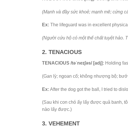
(Mạnh và đầy sức khoẻ; mạnh mẽ; cứng cá
Ex:
The lifeguard was in excellent physic
(Người cứu hộ có một thể chất tuyệt hảo. 
2. TENACIOUS
TENACIOUS /təˈneɪʃəs/ [adj]:
Holding fast
(Gan lỳ; ngoan cố; không nhượng bộ; bướ
Ex:
After the dog got the ball, I tried to dis
(Sau khi con chó ấy lấy được quả banh, tô
nào lấy được.)
3. VEHEMENT