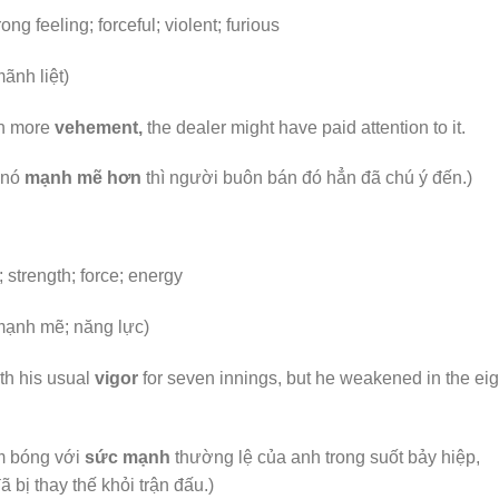
ng feeling; forceful; violent; furious
ãnh liệt)
een more
vehement,
the dealer might have paid attention to it.
 nó
mạnh mẽ hơn
thì người
buôn bán đó
hẳn đã chú ý đến.)
; strength; force; energy
mạnh mẽ; năng lực)
th his usual
vigor
for seven innings, but he weakened in the eig
m bóng với
sức mạnh
thường lệ của anh trong suốt bảy hiệp,
bị thay thế khỏi trận đấu.)