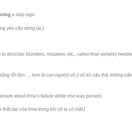
oring
a stop sign.
ng yêu cầu dừng lại.)
to describe blunders, mistakes, etc., rather than people) heedle
hững lỗi lầm … hơn là con người) vô ý vô tứ; cẩu thả; không cẩn
emark about Irma’s failure while she was present.
thất bại của Irma trong khi cô ta có mặt.)