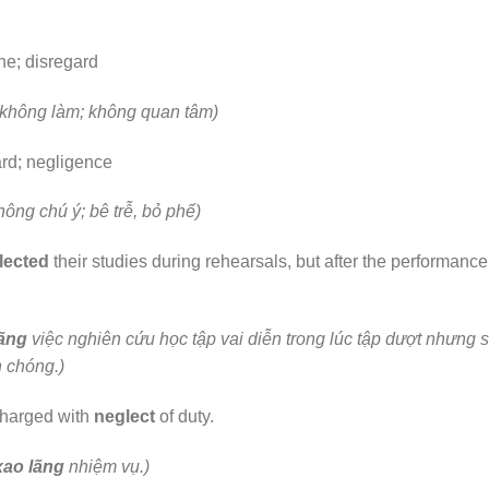
one; disregard
ơ không làm; không quan tâm)
gard; negligence
ông chú ý; bê trễ, bỏ phế)
lected
their studies during rehearsals, but after the performance
ãng
việc nghiên cứu học tập vai diễn trong lúc tập dượt nhưng 
h chóng.)
 charged with
neglect
of duty.
xao lãng
nhiệm vụ.)