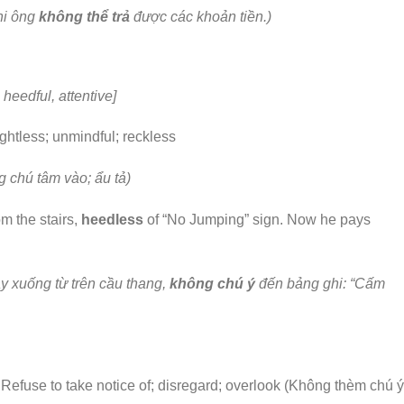
hi ông
không thể trả
được các khoản tiền.)
 heedful, attentive]
ughtless; unmindful; reckless
g chú tâm vào; ẩu tả)
om the stairs,
heedless
of “No Jumping” sign. Now he pays
y xuống từ trên cầu thang,
không chú ý
đến bảng ghi: “Cấm
Refuse to take notice of; disregard; overlook (Không thèm chú ý